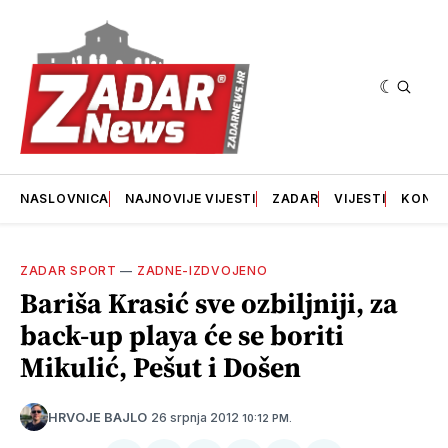
NASLOVNICA
NAJNOVIJE VIJESTI
ZADAR
VIJESTI
KONT
ZADAR SPORT
—
ZADNE-IZDVOJENO
Bariša Krasić sve ozbiljniji, za
back-up playa će se boriti
Mikulić, Pešut i Došen
26 srpnja 2012
HRVOJE BAJLO
10:12 PM.