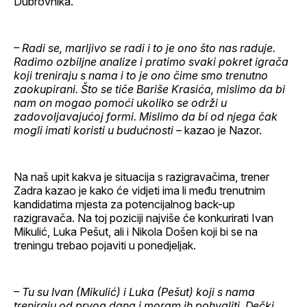
Dubrovnika.
– Radi se, marljivo se radi i to je ono što nas raduje.
Radimo ozbiljne analize i pratimo svaki pokret igrača
koji treniraju s nama i to je ono čime smo trenutno
zaokupirani. Što se tiče Bariše Krasića, mislimo da bi
nam on mogao pomoći ukoliko se održi u
zadovoljavajućoj formi. Mislimo da bi od njega čak
mogli imati koristi u budućnosti –
kazao je Nazor.
Na naš upit kakva je situacija s razigravačima, trener
Zadra kazao je kako će vidjeti ima li među trenutnim
kandidatima mjesta za potencijalnog back-up
razigravača. Na toj poziciji najviše će konkurirati Ivan
Mikulić, Luka Pešut, ali i Nikola Došen koji bi se na
treningu trebao pojaviti u ponedjeljak.
– Tu su Ivan (Mikulić) i Luka (Pešut) koji s nama
treniraju od prvog dana i moram ih pohvaliti. Dečki