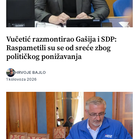
Vučetić razmontirao Gašija i SDP:
Raspametili su se od sreće zbog
političkog ponižavanja
HRVOJE BAJLO
1 kolovoza 2026