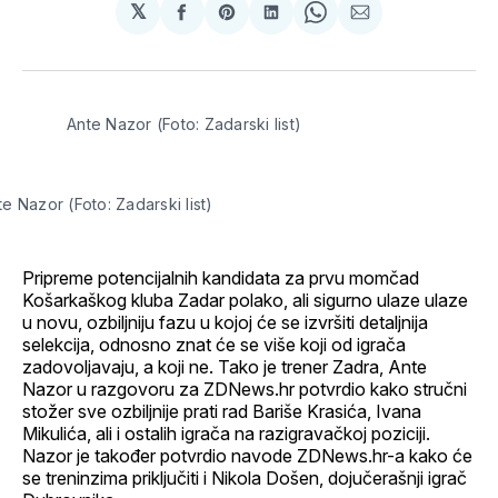
𝕏
podijeli
Share
podijeli
Share
podijeli
na
on
na
on
putem
svoj
Pinterest
svoj
WhatsApp
E-
Facebook
LinkedIn
maila
profil
Ante Nazor (Foto: Zadarski list)
te Nazor (Foto: Zadarski list)
Pripreme potencijalnih kandidata za prvu momčad
Košarkaškog kluba Zadar polako, ali sigurno ulaze ulaze
u novu, ozbiljniju fazu u kojoj će se izvršiti detaljnija
selekcija, odnosno znat će se više koji od igrača
zadovoljavaju, a koji ne. Tako je trener Zadra, Ante
Nazor u razgovoru za ZDNews.hr potvrdio kako stručni
stožer sve ozbiljnije prati rad Bariše Krasića, Ivana
Mikulića, ali i ostalih igrača na razigravačkoj poziciji.
Nazor je također potvrdio navode ZDNews.hr-a kako će
se treninzima priključiti i Nikola Došen, dojučerašnji igrač