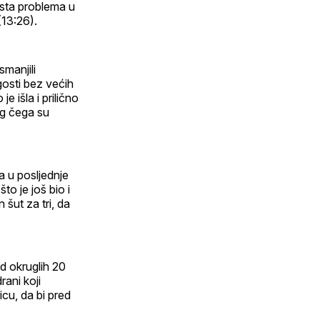
osta problema u
(13:26).
manjili
gosti bez većih
 išla i prilično
og čega su
a u posljednje
to je još bio i
 šut za tri, da
od okruglih 20
rani koji
icu, da bi pred