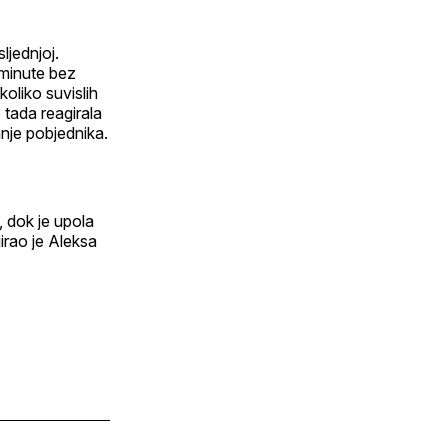
ljednjoj.
i minute bez
koliko suvislih
 tada reagirala
tanje pobjednika.
 dok je upola
jirao je Aleksa