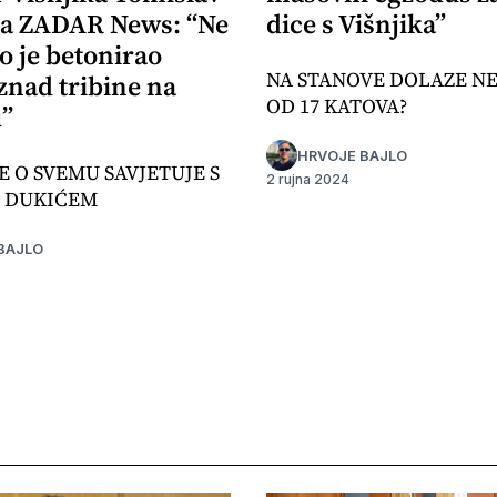
za ZADAR News: “Ne
dice s Višnjika”
o je betonirao
NA STANOVE DOLAZE N
znad tribine na
OD 17 KATOVA?
u”
HRVOJE BAJLO
E O SVEMU SAVJETUJE S
2 rujna 2024
 DUKIĆEM
BAJLO