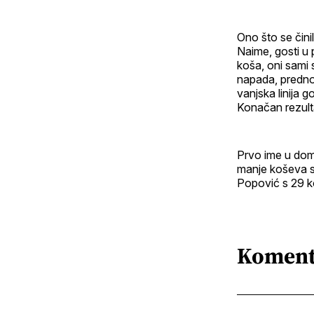
Ono što se čini
Naime, gosti u 
koša, oni sami 
napada, prednost
vanjska linija go
Konačan rezultat
Prvo ime u dom
manje koševa sk
Popović s 29 ko
Koment