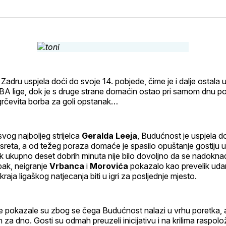
na
on
na
svoj
Pinterest
svoj
Facebook
Linke
profil
Zadru uspjela doći do svoje 14. pobjede, čime je i dalje ostala u
ABA lige, dok je s druge strane domaćin ostao pri samom dnu p
grčevita borba za goli opstanak…
vog najboljeg strijelca
Geralda Leeja
, Budućnost je uspjela do
sreta, a od težeg poraza domaće je spasilo opuštanje gostiju 
ek ukupno deset dobrih minuta nije bilo dovoljno da se nadoknadi
pak, neigranje
Vrbanca
i
Morovića
pokazalo kao prevelik udar
raja ligaškog natjecanja biti u igri za posljednje mjesto.
e pokazale su zbog se čega Budućnost nalazi u vrhu poretka, a
en za dno. Gosti su odmah preuzeli inicijativu i na krilima raspo