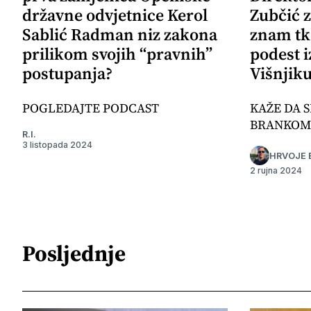
državne odvjetnice Kerol
Zubčić 
Sablić Radman niz zakona
znam tk
prilikom svojih “pravnih”
podest i
postupanja?
Višnjik
POGLEDAJTE PODCAST
KAŽE DA S
BRANKOM
R.I.
3 listopada 2024
HRVOJE 
2 rujna 2024
Posljednje