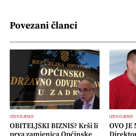
Povezani članci
IZDVOJENO
IZDVOJENO
OBITELJSKI BIZNIS? Krši li
OVO JE
prva zamjenica Općinske
Direkto