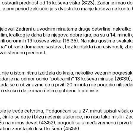
 ostvarili prednost od 15 koševa viška (8:23). Zadar je imao d
re, a prvi period zaključio je s dvostruko manje koševa na kontu 
jelovali Zadrani u uvodnim minutama druge četvrtine, nakratko s
im, kratkog je daha bila njegova dobra igra, pa su u 14. minuti 
ili ogromnih 19 koševa viška (16:35). Na ruku gostima svakako je
ana” obrana domaćeg sastava, bez kontakta i agresivnosti, zb
ali stečenu prednost.
nije u istom ritmu izdržala do kraja, nekoliko vezanih pogrešak
Zadar je na odmor odnio “poticajnih” 13 koševa minusa (26:39), š
kada se u obzir uzme da u prvih 20 minuta nije pogodio niti jedan
n u skoku i da je imao četiri izgubljene lopte više.
bila je treća četvrtina, Podgoričani su u 27. minuti upisali višak 
činilo se da je i blizu rješenje utakmice, no nisu tako mislili i Zad
ižu na minus devet (43:52), pogodili su u međuvremenu i prvu tr
rtinu zaostajali deset koševa (45:55).