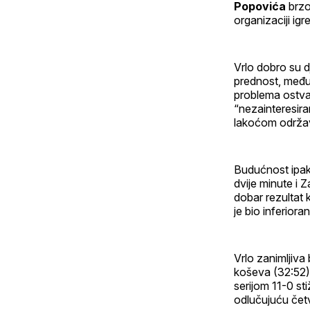
Popovića
brzo
organizaciji ig
Vrlo dobro su d
prednost, međut
problema ostvar
“nezainteresir
lakoćom održav
Budućnost ipak 
dvije minute i 
dobar rezultat 
je bio inferiora
Vrlo zanimljiva 
koševa (32:52), 
serijom 11-0 st
odlučujuću četv