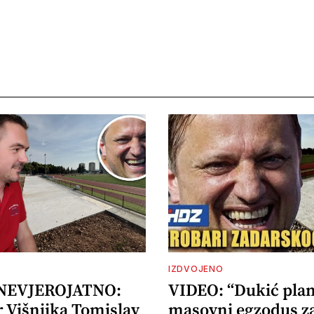
IZDVOJENO
 NEVJEROJATNO:
VIDEO: “Dukić plan
r Višnjika Tomislav
masovni egzodus z