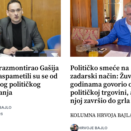
 razmontirao Gašija
Političko smeće na
aspametili su se od
zadarski način: Žuv
og političkog
godinama govorio 
anja
političkoj trgovini,
njoj završio do grla
BAJLO
KOLUMNA HRVOJA BAJL
26
HRVOJE BAJLO