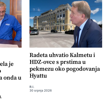
Radeta uhvatio Kalmetu i
HDZ-ovce s prstima u
ela je
pekmezu oko pogodovanja
o
Hyattu
 a onda u
R.I.
30 srpnja 2026
A