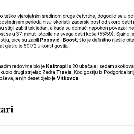
lo teško vjerojatnim sredinom druge četvrtine, dogodilo se u pos
posljednjem periodu nisu iskoristili zadarski post od skoro četir
su stigli zabiti tek jedan, a kada su domaći napokon povezali ne
 se u 37. minuti istopila na svega četiri koša (55:59). Sjajno je
stiju, trice su zabili
Popović
i
Boost
, što je definitno riješilo pi
 glasio je 60:72 u korist gostiju.
aćim redovima bio je
Kaštropil
s 20 ubačaja i sedam skokova,
upio drugi strijelac Zadra
Travis
. Kod gostiju iz Podgorice bril
ševa, a njih deset djelo je
Vitkovca
.
ari