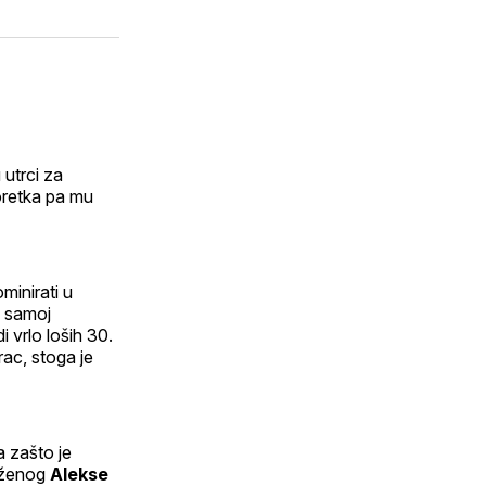
on
putem
WhatsApp
E-
dIn
maila
 utrci za
oretka pa mu
minirati u
u samoj
 vrlo loših 30.
ac, stoga je
 zašto je
loženog
Alekse