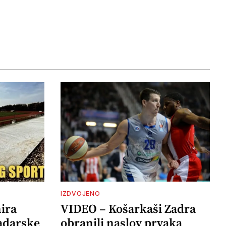
IZDVOJENO
ira
VIDEO – Košarkaši Zadra
adarske
obranili naslov prvaka