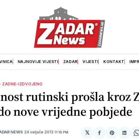
VNICA
NAJNOVIJE VIJESTI
ZADAR
VIJESTI
KONTAKT
IMP
—
ZADNE-IZDVOJENO
ost rutinski prošla kroz Z
 do nove vrijedne pobjede
𝕏
24 veljače 2013
ADAR NEWS
11:16 PM.
podijeli
Share
podij