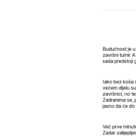
Budućnost je u 
završni turnir 
sada predstoji 
Iako bez koša s
većem dijelu su
završnici, no t
Zadranima se, 
jasno da će do k
Već prve minut
Zadar zalijeplj