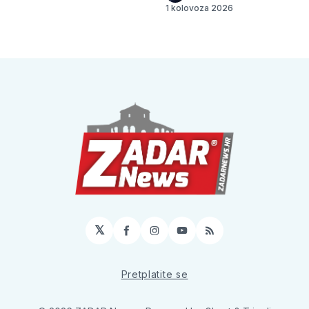
1 kolovoza 2026
𝕏
Facebook
Instagram
YouTube
RSS
Pretplatite se