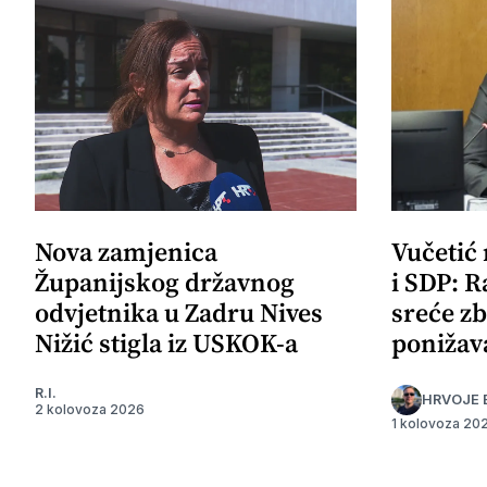
Nova zamjenica
Vučetić
Županijskog državnog
i SDP: R
odvjetnika u Zadru Nives
sreće zb
Nižić stigla iz USKOK-a
ponižav
R.I.
HRVOJE 
2 kolovoza 2026
1 kolovoza 20