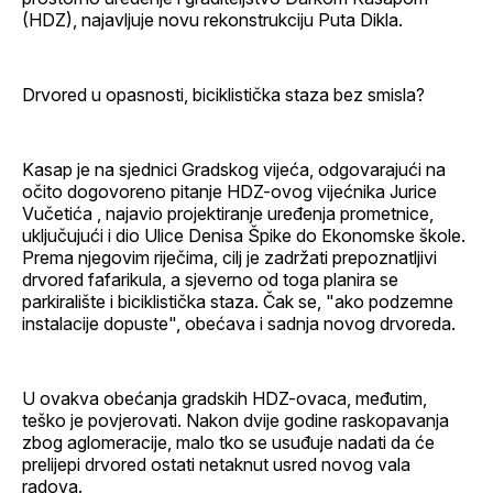
(HDZ), najavljuje novu rekonstrukciju Puta Dikla.
Drvored u opasnosti, biciklistička staza bez smisla?
Kasap je na sjednici Gradskog vijeća, odgovarajući na
očito dogovoreno pitanje HDZ-ovog vijećnika Jurice
Vučetića , najavio projektiranje uređenja prometnice,
uključujući i dio Ulice Denisa Špike do Ekonomske škole.
Prema njegovim riječima, cilj je zadržati prepoznatljivi
drvored fafarikula, a sjeverno od toga planira se
parkiralište i biciklistička staza. Čak se, "ako podzemne
instalacije dopuste", obećava i sadnja novog drvoreda.
U ovakva obećanja gradskih HDZ-ovaca, međutim,
teško je povjerovati. Nakon dvije godine raskopavanja
zbog aglomeracije, malo tko se usuđuje nadati da će
prelijepi drvored ostati netaknut usred novog vala
radova.