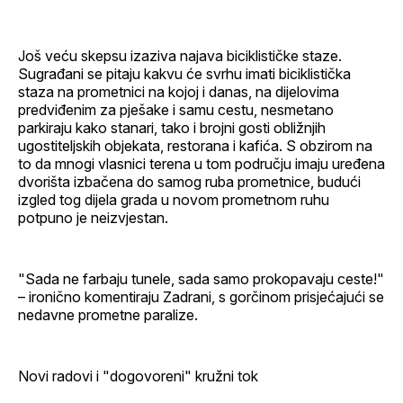
Još veću skepsu izaziva najava biciklističke staze.
Sugrađani se pitaju kakvu će svrhu imati biciklistička
staza na prometnici na kojoj i danas, na dijelovima
predviđenim za pješake i samu cestu, nesmetano
parkiraju kako stanari, tako i brojni gosti obližnjih
ugostiteljskih objekata, restorana i kafića. S obzirom na
to da mnogi vlasnici terena u tom području imaju uređena
dvorišta izbačena do samog ruba prometnice, budući
izgled tog dijela grada u novom prometnom ruhu
potpuno je neizvjestan.
"Sada ne farbaju tunele, sada samo prokopavaju ceste!"
– ironično komentiraju Zadrani, s gorčinom prisjećajući se
nedavne prometne paralize.
Novi radovi i "dogovoreni" kružni tok