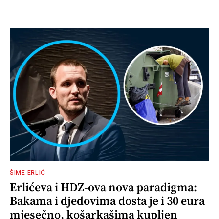
ŠIME ERLIĆ
Erlićeva i HDZ-ova nova paradigma:
Bakama i djedovima dosta je i 30 eura
mjesečno, košarkašima kupljen