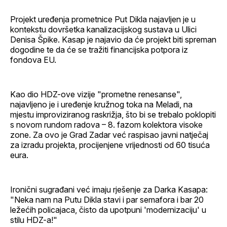
Projekt uređenja prometnice Put Dikla najavljen je u
kontekstu dovršetka kanalizacijskog sustava u Ulici
Denisa Špike. Kasap je najavio da će projekt biti spreman
dogodine te da će se tražiti financijska potpora iz
fondova EU.
Kao dio HDZ-ove vizije "prometne renesanse",
najavljeno je i uređenje kružnog toka na Meladi, na
mjestu improviziranog raskrižja, što bi se trebalo poklopiti
s novom rundom radova – 8. fazom kolektora visoke
zone. Za ovo je Grad Zadar već raspisao javni natječaj
za izradu projekta, procijenjene vrijednosti od 60 tisuća
eura.
Ironični sugrađani već imaju rješenje za Darka Kasapa:
"Neka nam na Putu Dikla stavi i par semafora i bar 20
ležećih policajaca, čisto da upotpuni 'modernizaciju' u
stilu HDZ-a!"