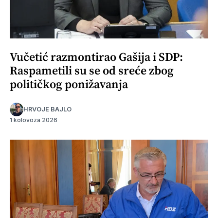
Vučetić razmontirao Gašija i SDP:
Raspametili su se od sreće zbog
političkog ponižavanja
HRVOJE BAJLO
1 kolovoza 2026