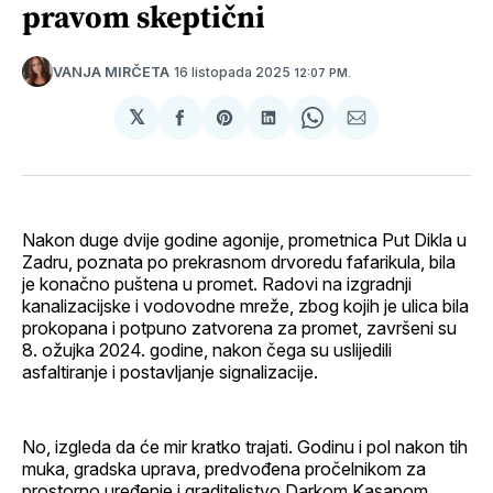
pravom skeptični
16 listopada 2025
VANJA MIRČETA
12:07 PM.
𝕏
podijeli
Share
podijeli
Share
podijeli
na
on
na
on
putem
svoj
Pinterest
svoj
WhatsApp
E-
Facebook
LinkedIn
maila
profil
Nakon duge dvije godine agonije, prometnica Put Dikla u
Zadru, poznata po prekrasnom drvoredu fafarikula, bila
je konačno puštena u promet. Radovi na izgradnji
kanalizacijske i vodovodne mreže, zbog kojih je ulica bila
prokopana i potpuno zatvorena za promet, završeni su
8. ožujka 2024. godine, nakon čega su uslijedili
asfaltiranje i postavljanje signalizacije.
No, izgleda da će mir kratko trajati. Godinu i pol nakon tih
muka, gradska uprava, predvođena pročelnikom za
prostorno uređenje i graditeljstvo Darkom Kasapom