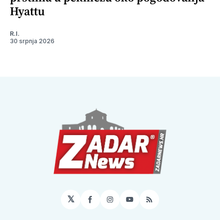
Hyattu
R.I.
30 srpnja 2026
𝕏
Facebook
Instagram
YouTube
RSS