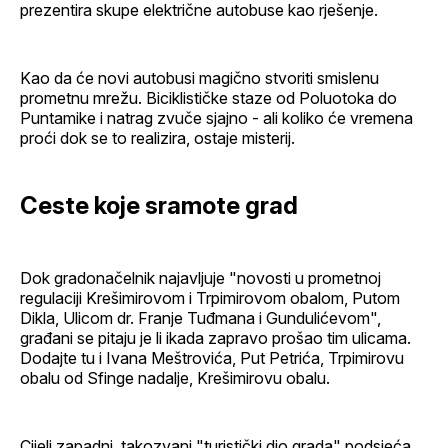
prezentira skupe električne autobuse kao rješenje.
Kao da će novi autobusi magično stvoriti smislenu
prometnu mrežu. Biciklističke staze od Poluotoka do
Puntamike i natrag zvuče sjajno - ali koliko će vremena
proći dok se to realizira, ostaje misterij.
Ceste koje sramote grad
Dok gradonačelnik najavljuje "novosti u prometnoj
regulaciji Krešimirovom i Trpimirovom obalom, Putom
Dikla, Ulicom dr. Franje Tuđmana i Gundulićevom",
građani se pitaju je li ikada zapravo prošao tim ulicama.
Dodajte tu i Ivana Meštrovića, Put Petrića, Trpimirovu
obalu od Sfinge nadalje, Krešimirovu obalu.
Cijeli zapadni, takozvani "turistički dio grada" podsjeća