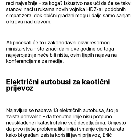
reći najvažnije - za koga? Iskustvo nas uči da će se takvi
stanovi naći u rukama novih vojnika HDZ-a i podobnih
simpatizera, dok obični građani mogu i dalje samo sanjati
o krovu nad glavom.
Ali pričekati će to i zakonodavni okvir resornog
ministarstva - što znači da ni ove godine od toga
najvjerojatnije neće biti ništa, osim lijepih najava na
konferencijama za medije.
Električni autobusi za kaotični
prijevoz
Najavljuje se nabava 13 električnih autobusa, što je
zaista pohvalno - da trenutne linije nisu potpuno
neusklađene i katastrofalne već desetljećima. Umjesto
da prvo riješe problematiku linija i smanje cijenu karata
kako bi građani zaista koristili javni prijevoz, Erlić