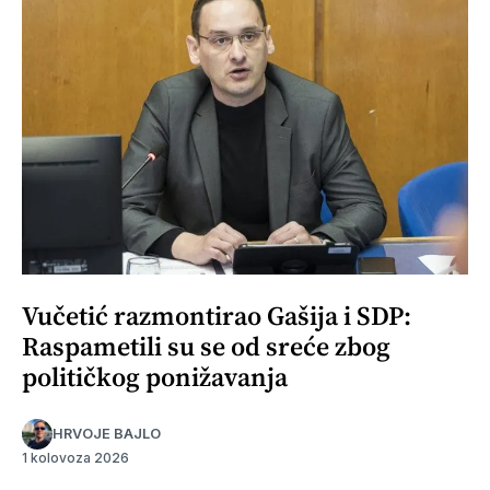
Vučetić razmontirao Gašija i SDP:
Raspametili su se od sreće zbog
političkog ponižavanja
HRVOJE BAJLO
1 kolovoza 2026