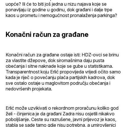
uopće? Ili će to biti još jedna u nizu najava koje se
ponavljaju iz godine u godinu, dok građani i dalje trpe
kaos u prometu i nemogućnost pronalaženja parkinga?
Konačni račun za građane
Konačni račun za građane ostaje isti: HDZ-ovci se brinu
za vlastite džepove, dok siromašnima daju pusta
obećanja i sitne naknade koje se gube u statistikama.
Transparentnost koju Erlić propovijeda vrijedi očito samo
kada je riječ o povećanju plaća partijskih kadrova, dok
sve ostalo ostaje u maglovitom području obećanja i
nedovršenih projekata.
Erlić može uzvikivati o rekordnom proračunu koliko god
želi - činjenica je da građani Zadra nisu osjetili nikakvo
poboljšanje. Ceste su razrušene, javni prijevoz je kaos,
stabla se sade tamo gdje nisu potrebna, a umirovljenici