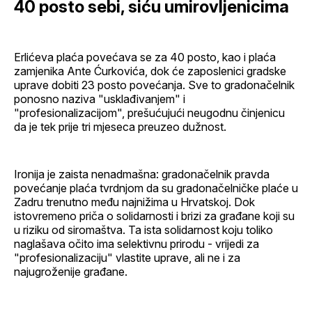
40 posto sebi, siću umirovljenicima
Erlićeva plaća povećava se za 40 posto, kao i plaća
zamjenika Ante Ćurkovića, dok će zaposlenici gradske
uprave dobiti 23 posto povećanja. Sve to gradonačelnik
ponosno naziva "usklađivanjem" i
"profesionalizacijom", prešućujući neugodnu činjenicu
da je tek prije tri mjeseca preuzeo dužnost.
Ironija je zaista nenadmašna: gradonačelnik pravda
povećanje plaća tvrdnjom da su gradonačelničke plaće u
Zadru trenutno među najnižima u Hrvatskoj. Dok
istovremeno priča o solidarnosti i brizi za građane koji su
u riziku od siromaštva. Ta ista solidarnost koju toliko
naglašava očito ima selektivnu prirodu - vrijedi za
"profesionalizaciju" vlastite uprave, ali ne i za
najugroženije građane.