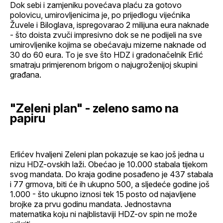
Dok sebi i zamjeniku povećava plaću za gotovo
polovicu, umirovljenicima je, po prijedlogu vijećnika
Žuvele i Biloglava, ispregovarao 2 milijuna eura naknade
- što doista zvuči impresivno dok se ne podijeli na sve
umirovljenike kojima se obećavaju mizerne naknade od
30 do 60 eura. To je sve što HDZ i gradonačelnik Erlić
smatraju primjerenom brigom o najugroženijoj skupini
građana.
"Zeleni plan" - zeleno samo na
papiru
Erlićev hvaljeni Zeleni plan pokazuje se kao još jedna u
nizu HDZ-ovskih laži. Obećao je 10.000 stabala tijekom
svog mandata. Do kraja godine posađeno je 437 stabala
i 77 grmova, biti će ih ukupno 500, a sljedeće godine još
1.000 - što ukupno iznosi tek 15 posto od najavljene
brojke za prvu godinu mandata. Jednostavna
matematika koju ni najblistaviji HDZ-ov spin ne može