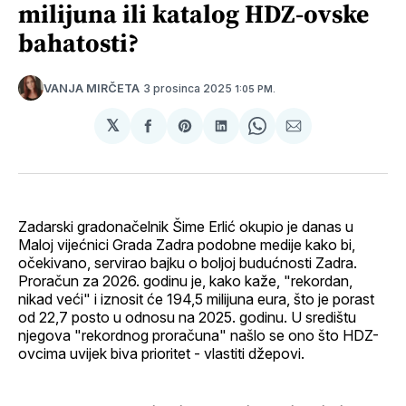
milijuna ili katalog HDZ-ovske
bahatosti?
3 prosinca 2025
VANJA MIRČETA
1:05 PM.
𝕏
podijeli
Share
podijeli
Share
podijeli
na
on
na
on
putem
svoj
Pinterest
svoj
WhatsApp
E-
Facebook
LinkedIn
maila
profil
Zadarski gradonačelnik Šime Erlić okupio je danas u
Maloj vijećnici Grada Zadra podobne medije kako bi,
očekivano, servirao bajku o boljoj budućnosti Zadra.
Proračun za 2026. godinu je, kako kaže, "rekordan,
nikad veći" i iznosit će 194,5 milijuna eura, što je porast
od 22,7 posto u odnosu na 2025. godinu. U središtu
njegova "rekordnog proračuna" našlo se ono što HDZ-
ovcima uvijek biva prioritet - vlastiti džepovi.