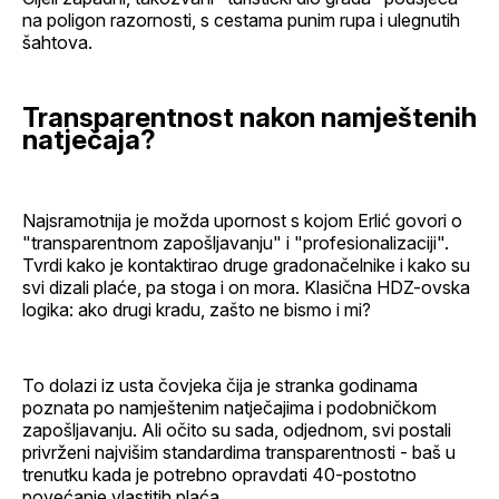
na poligon razornosti, s cestama punim rupa i ulegnutih
šahtova.
Transparentnost nakon namještenih
natječaja?
Najsramotnija je možda upornost s kojom Erlić govori o
"transparentnom zapošljavanju" i "profesionalizaciji".
Tvrdi kako je kontaktirao druge gradonačelnike i kako su
svi dizali plaće, pa stoga i on mora. Klasična HDZ-ovska
logika: ako drugi kradu, zašto ne bismo i mi?
To dolazi iz usta čovjeka čija je stranka godinama
poznata po namještenim natječajima i podobničkom
zapošljavanju. Ali očito su sada, odjednom, svi postali
privrženi najvišim standardima transparentnosti - baš u
trenutku kada je potrebno opravdati 40-postotno
povećanje vlastitih plaća.