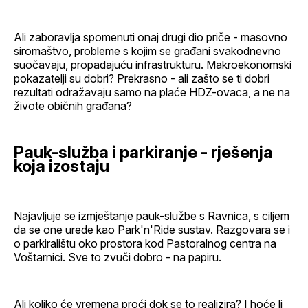
Ali zaboravlja spomenuti onaj drugi dio priče - masovno
siromaštvo, probleme s kojim se građani svakodnevno
suočavaju, propadajuću infrastrukturu. Makroekonomski
pokazatelji su dobri? Prekrasno - ali zašto se ti dobri
rezultati odražavaju samo na plaće HDZ-ovaca, a ne na
živote običnih građana?
Pauk-služba i parkiranje - rješenja
koja izostaju
Najavljuje se izmještanje pauk-službe s Ravnica, s ciljem
da se one urede kao Park'n'Ride sustav. Razgovara se i
o parkiralištu oko prostora kod Pastoralnog centra na
Voštarnici. Sve to zvuči dobro - na papiru.
Ali koliko će vremena proći dok se to realizira? I hoće li