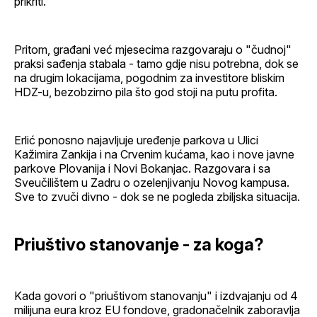
prikriti.
Pritom, građani već mjesecima razgovaraju o "čudnoj"
praksi sađenja stabala - tamo gdje nisu potrebna, dok se
na drugim lokacijama, pogodnim za investitore bliskim
HDZ-u, bezobzirno pila što god stoji na putu profita.
Erlić ponosno najavljuje uređenje parkova u Ulici
Kažimira Zankija i na Crvenim kućama, kao i nove javne
parkove Plovanija i Novi Bokanjac. Razgovara i sa
Sveučilištem u Zadru o ozelenjivanju Novog kampusa.
Sve to zvuči divno - dok se ne pogleda zbiljska situacija.
Priuštivo stanovanje - za koga?
Kada govori o "priuštivom stanovanju" i izdvajanju od 4
milijuna eura kroz EU fondove, gradonačelnik zaboravlja