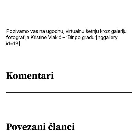
Facebook
LinkedIn
maila
profil
Pozivamo vas na ugodnu, virtualnu šetnju kroz galeriju
fotografija Kristine Vlakić – ‘Đir po gradu’[nggallery
id=18]
Komentari
Povezani članci