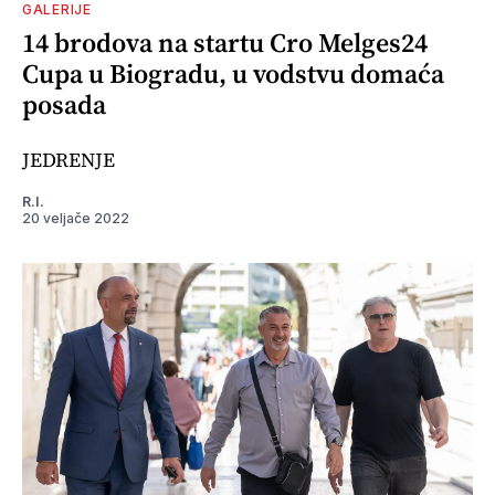
GALERIJE
14 brodova na startu Cro Melges24
Cupa u Biogradu, u vodstvu domaća
posada
JEDRENJE
R.I.
20 veljače 2022