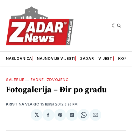
NASLOVNICA
NAJNOVIJE VIJESTI
ZADAR
VIJESTI
KONT
GALERIJE
—
ZADNE-IZDVOJENO
Fotogalerija – Đir po gradu
15 lipnja 2012
KRISTINA VLAKIĆ
5:26 PM.
𝕏
podijeli
Share
podijeli
Share
podijeli
na
on
na
on
putem
svoj
Pinterest
svoj
WhatsApp
E-