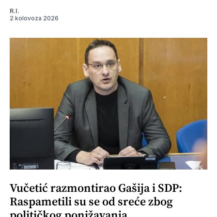
R.I.
2 kolovoza 2026
Vučetić razmontirao Gašija i SDP:
Raspametili su se od sreće zbog
političkog ponižavanja