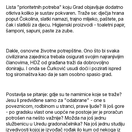
Lista "prioritetnih potreba" koju Grad objavljuje dodatno
otkriva koliko je sustav pokvaren. Traže se: dječja hrana
poput Čokolina, slatki namazi, trajno mlijeko, paštete, pa
čak i slatkiši za djecu. Higijenski proizvodi - toaletni papir,
šamponi, sapuni, paste za zube.
Dakle, osnovne životne potrepštine. Ono što bi svaka
civilizirana zajednica trebala osigurati svojim najranjivijim
članovima, HDZ od građana traži da dobrovoljno
donirajju. I onda se Ćurković usudi doći i pozirati ispred
tog siromaštva kao da je sam osobno spasio grad.
Postavlja se pitanje: gdje su te namirnice koje se traže?
Jesu li predviđene samo za "odabrane" - one s
poveznicom, rodbinom u stranci, prave ljude? Ili još gore
- po gradsku vlast one uopće ne postoje jer je proračun
potrošen na nešto važnije? Možda na još jednu
službenicu u Uredu gradonačelnika? Na još jednu studiju
izvedivosti kojoj je izvođač rođak ilo kum od nekoga iz