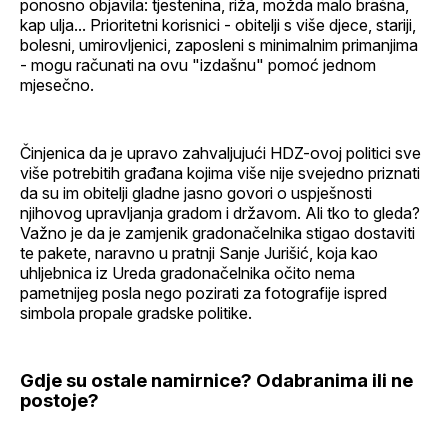
ponosno objavila: tjestenina, riža, možda malo brašna,
kap ulja... Prioritetni korisnici - obitelji s više djece, stariji,
bolesni, umirovljenici, zaposleni s minimalnim primanjima
- mogu računati na ovu "izdašnu" pomoć jednom
mjesečno.
Činjenica da je upravo zahvaljujući HDZ-ovoj politici sve
više potrebitih građana kojima više nije svejedno priznati
da su im obitelji gladne jasno govori o uspješnosti
njihovog upravljanja gradom i državom. Ali tko to gleda?
Važno je da je zamjenik gradonačelnika stigao dostaviti
te pakete, naravno u pratnji Sanje Jurišić, koja kao
uhljebnica iz Ureda gradonačelnika očito nema
pametnijeg posla nego pozirati za fotografije ispred
simbola propale gradske politike.
Gdje su ostale namirnice? Odabranima ili ne
postoje?