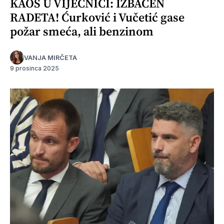
KAOS U VIJEĆNICI: IZBAČEN
RADETA! Ćurković i Vučetić gase
požar smeća, ali benzinom
VANJA MIRČETA
9 prosinca 2025