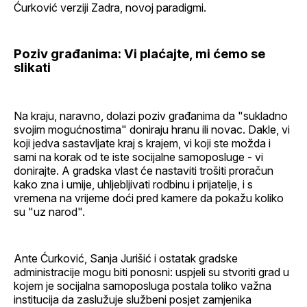
Ćurković verziji Zadra, novoj paradigmi.
Poziv građanima: Vi plaćajte, mi ćemo se
slikati
Na kraju, naravno, dolazi poziv građanima da "sukladno
svojim mogućnostima" doniraju hranu ili novac. Dakle, vi
koji jedva sastavljate kraj s krajem, vi koji ste možda i
sami na korak od te iste socijalne samoposluge - vi
donirajte. A gradska vlast će nastaviti trošiti proračun
kako zna i umije, uhljebljivati rodbinu i prijatelje, i s
vremena na vrijeme doći pred kamere da pokažu koliko
su "uz narod".
Ante Ćurković, Sanja Jurišić i ostatak gradske
administracije mogu biti ponosni: uspjeli su stvoriti grad u
kojem je socijalna samoposluga postala toliko važna
institucija da zaslužuje službeni posjet zamjenika