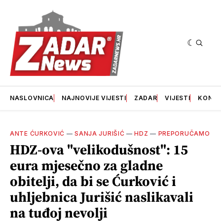
NASLOVNICA
NAJNOVIJE VIJESTI
ZADAR
VIJESTI
KONT
ANTE ĆURKOVIĆ
—
SANJA JURIŠIĆ
—
HDZ
—
PREPORUČAMO
HDZ-ova "velikodušnost": 15
eura mjesečno za gladne
obitelji, da bi se Ćurković i
uhljebnica Jurišić naslikavali
na tuđoj nevolji