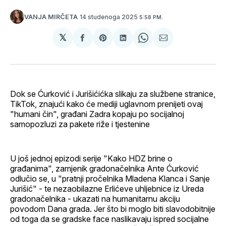
14 studenoga 2025
VANJA MIRČETA
5:58 PM.
𝕏
podijeli
Share
podijeli
Share
podijeli
na
on
na
on
putem
svoj
Pinterest
svoj
WhatsApp
E-
Facebook
LinkedIn
maila
profil
Dok se Ćurković i Jurišićićka slikaju za službene stranice,
TikTok, znajući kako će mediji uglavnom prenijeti ovaj
"humani čin", građani Zadra kopaju po socijalnoj
samopozluzi za pakete riže i tjestenine
U još jednoj epizodi serije "Kako HDZ brine o
građanima", zamjenik gradonačelnika Ante Ćurković
odlučio se, u "pratnji pročelnika Mladena Klanca i Sanje
Jurišić" - te nezaobilazne Erlićeve uhljebnice iz Ureda
gradonačelnika - ukazati na humanitarnu akciju
povodom Dana grada. Jer što bi moglo biti slavodobitnije
od toga da se gradske face naslikavaju ispred socijalne