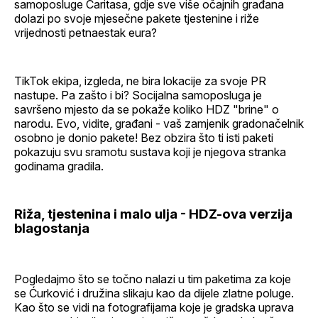
samoposluge Caritasa, gdje sve više očajnih građana
dolazi po svoje mjesečne pakete tjestenine i riže
vrijednosti petnaestak eura?
TikTok ekipa, izgleda, ne bira lokacije za svoje PR
nastupe. Pa zašto i bi? Socijalna samoposluga je
savršeno mjesto da se pokaže koliko HDZ "brine" o
narodu. Evo, vidite, građani - vaš zamjenik gradonačelnik
osobno je donio pakete! Bez obzira što ti isti paketi
pokazuju svu sramotu sustava koji je njegova stranka
godinama gradila.
Riža, tjestenina i malo ulja - HDZ-ova verzija
blagostanja
Pogledajmo što se točno nalazi u tim paketima za koje
se Ćurković i družina slikaju kao da dijele zlatne poluge.
Kao što se vidi na fotografijama koje je gradska uprava