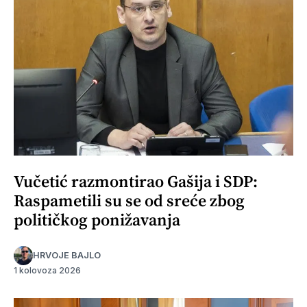
Vučetić razmontirao Gašija i SDP:
Raspametili su se od sreće zbog
političkog ponižavanja
HRVOJE BAJLO
1 kolovoza 2026