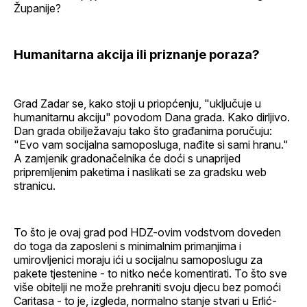
Županije?
Humanitarna akcija ili priznanje poraza?
Grad Zadar se, kako stoji u priopćenju, "uključuje u
humanitarnu akciju" povodom Dana grada. Kako dirljivo.
Dan grada obilježavaju tako što građanima poručuju:
"Evo vam socijalna samoposluga, nađite si sami hranu."
A zamjenik gradonačelnika će doći s unaprijed
pripremljenim paketima i naslikati se za gradsku web
stranicu.
To što je ovaj grad pod HDZ-ovim vodstvom doveden
do toga da zaposleni s minimalnim primanjima i
umirovljenici moraju ići u socijalnu samoposlugu za
pakete tjestenine - to nitko neće komentirati. To što sve
više obitelji ne može prehraniti svoju djecu bez pomoći
Caritasa - to je, izgleda, normalno stanje stvari u Erlić-