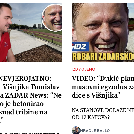
IZDVOJENO
 NEVJEROJATNO:
VIDEO: “Dukić plan
r Višnjika Tomislav
masovni egzodus z
za ZADAR News: “Ne
dice s Višnjika”
o je betonirao
NA STANOVE DOLAZE N
znad tribine na
OD 17 KATOVA?
u”
HRVOJE BAJLO