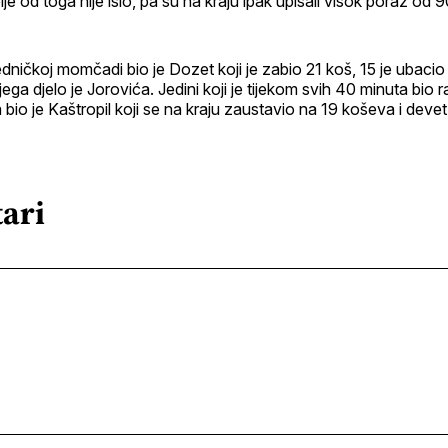
je od toga nije išlo, pa su na kraju ipak upisali visok poraz od 9
dničkoj momčadi bio je Dozet koji je zabio 21 koš, 15 je ubaci
ega djelo je Jorovića. Jedini koji je tijekom svih 40 minuta bio
io je Kaštropil koji se na kraju zaustavio na 19 koševa i deve
ari