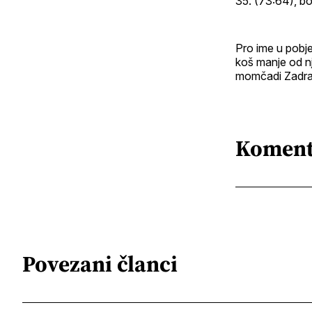
35. (73:64), bol
Pro ime u pobje
koš manje od nj
momčadi Zadra b
Koment
Povezani članci