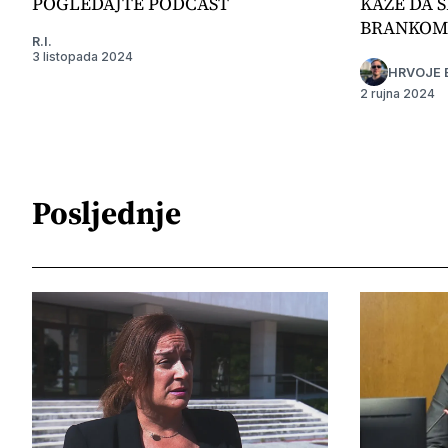
POGLEDAJTE PODCAST
KAŽE DA S
BRANKOM
R.I.
3 listopada 2024
HRVOJE 
2 rujna 2024
Posljednje