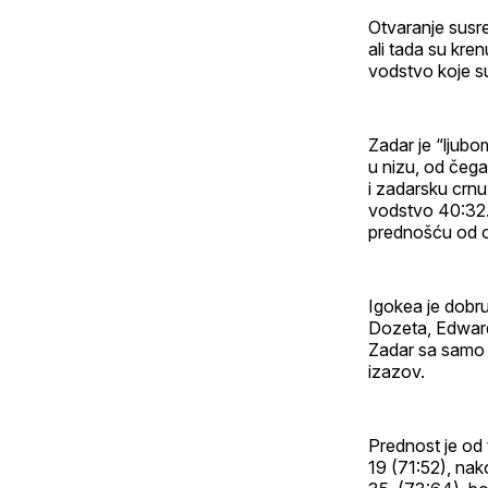
Otvaranje susre
ali tada su kren
vodstvo koje su
Zadar je “ljub
u nizu, od čega
i zadarsku crnu 
vodstvo 40:32. 
prednošću od 
Igokea je dobru
Dozeta, Edwards
Zadar sa samo j
izazov.
Prednost je od 
19 (71:52), nak