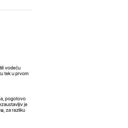
on
putem
WhatsApp
E-
dIn
maila
ili vodeću
tu tek u prvom
aza, pogotovo
austavljiv je
ću
, za razliku