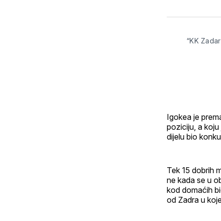
“KK Zadar
Igokea je prema
poziciju, a koj
dijelu bio kon
Tek 15 dobrih m
ne kada se u o
kod domaćih b
od Zadra u koj