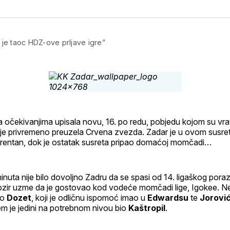
na
on
na
svoj
Pinterest
svoj
Facebook
Linke
profil
 je taoc HDZ-ove prljave igre”
 očekivanjima upisala novu, 16. po redu, pobjedu kojom su vrat
u je privremeno preuzela Crvena zvezda. Zadar je u ovom susre
kurentan, dok je ostatak susreta pripao domaćoj momčadi…
inuta nije bilo dovoljno Zadru da se spasi od 14. ligaškog por
bzir uzme da je gostovao kod vodeće momčadi lige, Igokee. Nez
io
Dozet
, koji je odličnu ispomoć imao u
Edwardsu
te
Jorovi
em je jedini na potrebnom nivou bio
Kaštropil
.