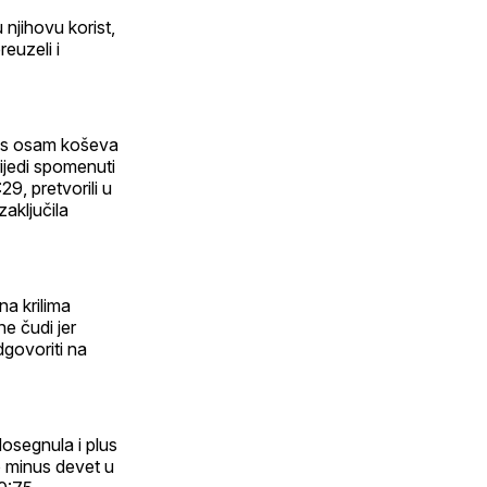
njihovu korist,
reuzeli i
s osam koševa
ijedi spomenuti
29, pretvorili u
aključila
na krilima
e čudi jer
dgovoriti na
dosegnula i plus
do minus devet u