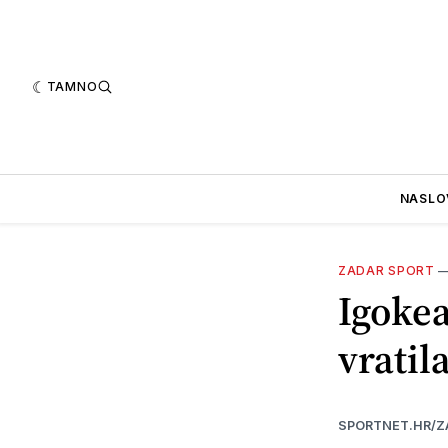
TAMNO
NASLO
ZADAR SPORT
Igoke
vratil
SPORTNET.HR/Z