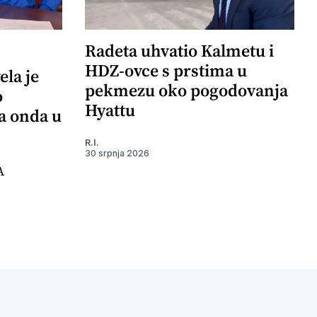
Radeta uhvatio Kalmetu i
HDZ-ovce s prstima u
ela je
pekmezu oko pogodovanja
o
Hyattu
 a onda u
R.I.
30 srpnja 2026
A