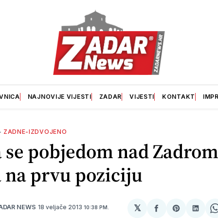
VNICA
NAJNOVIJE VIJESTI
ZADAR
VIJESTI
KONTAKT
IMP
—
ZADNE-IZDVOJENO
a se pobjedom nad Zadro
a na prvu poziciju
𝕏
18 veljače 2013
ADAR NEWS
10:38 PM.
podijeli
Share
podij