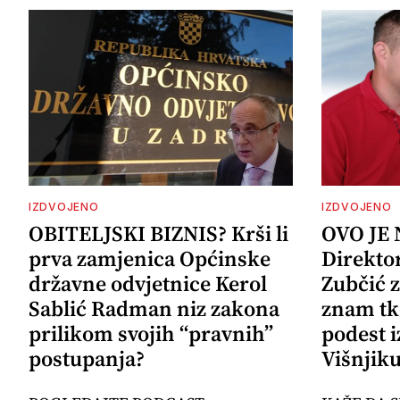
IZDVOJENO
IZDVOJENO
OBITELJSKI BIZNIS? Krši li
OVO JE
prva zamjenica Općinske
Direkto
državne odvjetnice Kerol
Zubčić 
Sablić Radman niz zakona
znam tk
prilikom svojih “pravnih”
podest i
postupanja?
Višnjik