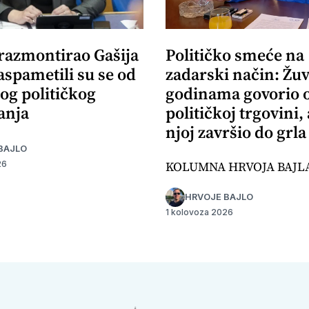
 razmontirao Gašija
Političko smeće na
aspametili su se od
zadarski način: Žuv
og političkog
godinama govorio 
anja
političkoj trgovini,
njoj završio do grla
BAJLO
KOLUMNA HRVOJA BAJL
26
HRVOJE BAJLO
1 kolovoza 2026