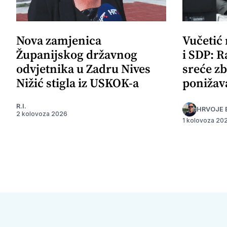
Nova zamjenica
Vučetić
Županijskog državnog
i SDP: R
odvjetnika u Zadru Nives
sreće zb
Nižić stigla iz USKOK-a
ponižav
R.I.
HRVOJE 
2 kolovoza 2026
1 kolovoza 20