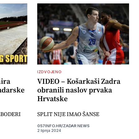
IZDVOJENO
ira
VIDEO – Košarkaši Zadra
adarske
obranili naslov prvaka
Hrvatske
EBODERI
SPLIT NIJE IMAO ŠANSE
057INFO.HR/ZADAR NEWS
2 lipnja 2024