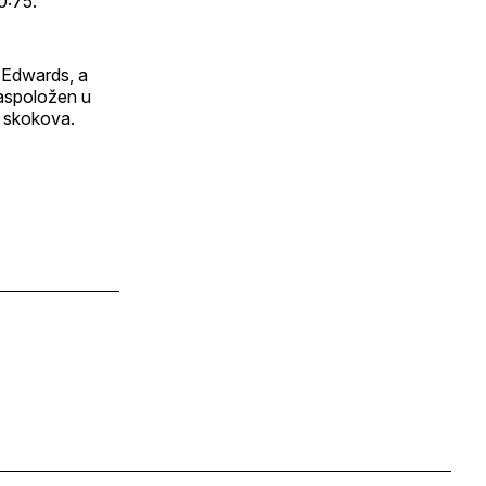
0:75.
o Edwards, a
 raspoložen u
t skokova.