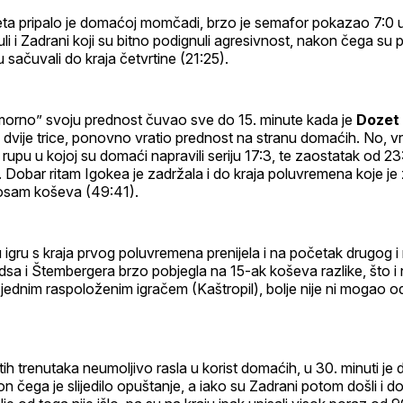
ta pripalo je domaćoj momčadi, brzo je semafor pokazao 7:0 u 
uli i Zadrani koji su bitno podignuli agresivnost, nakon čega su p
 sačuvali do kraja četvrtine (21:25).
omorno” svoju prednost čuvao sve do 15. minute kada je
Dozet
 dvije trice, ponovno vratio prednost na stranu domaćih. No, vr
rupu u kojoj su domaći napravili seriju 17:3, te zaostatak od 23:
Dobar ritam Igokea je zadržala i do kraja poluvremena koje je z
osam koševa (49:41).
 igru s kraja prvog poluvremena prenijela i na početak drugog i 
a i Štembergera brzo pobjegla na 15-ak koševa razlike, što i n
ednim raspoloženim igračem (Kaštropil), bolje nije ni mogao o
tih trenutaka neumoljivo rasla u korist domaćih, u 30. minuti je 
on čega je slijedilo opuštanje, a iako su Zadrani potom došli i 