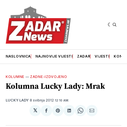
NASLOVNICA
NAJNOVIJE VIJESTI
ZADAR
VIJESTI
KONT
KOLUMNE
—
ZADNE-IZDVOJENO
Kolumna Lucky Lady: Mrak
8 svibnja 2012
LUCKY LADY
12:10 AM.
𝕏
podijeli
Share
podijeli
Share
podijeli
na
on
na
on
putem
svoj
Pinterest
svoj
WhatsApp
E-