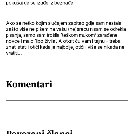
pokušaj da se izađe iz beznađa.
Ako se netko kojim slučajem zapitao gdje sam nestala i
zašto više ne pišem na vašu (ne)sreću nisam se odrekla
pisanja, samo sam trošila ‘teškom mukom’ zarađene
novce i malo ‘lipo živila’. A otkrit ću vam i tajnu – treba
znati stati i otići kada je najbolje, otići i više se nikada ne
vratiti…
Komentari
Povezani članci