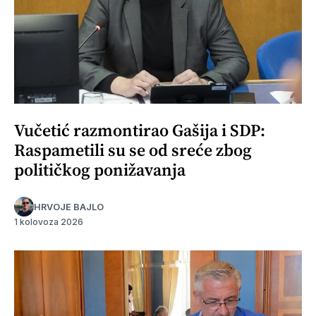
Vučetić razmontirao Gašija i SDP:
Raspametili su se od sreće zbog
političkog ponižavanja
HRVOJE BAJLO
1 kolovoza 2026