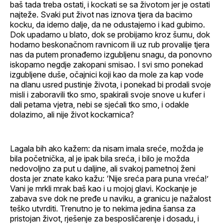
baš tada treba ostati, i kockati se sa životom jer je ostati
najteže. Svaki put život nas iznova tjera da bacimo
kocku, da idemo dalje, da ne odustajemo i kad gubimo.
Dok upadamo u blato, dok se probijamo kroz šumu, dok
hodamo beskonačnom ravnicom ili uz rub provalije tjera
nas da putem pronađemo izgubljenu snagu, da ponovno
iskopamo negdje zakopani smisao. I svi smo ponekad
izgubljene duše, očajnici koji kao da mole za kap vode
na dlanu usred pustinje života, i ponekad bi prodali svoje
misli i zaboravili tko smo, spakirali svoje snove u kufer i
dali petama vjetra, nebi se sjećali tko smo, i odakle
dolazimo, ali nije život kockarnica?
Lagala bih ako kažem: da nisam imala sreće, možda je
bila početnička, al je ipak bila sreća, i bilo je možda
nedovoljno za put u daljine, ali svakoj pametnoj ženi
dosta jer znate kako kažu: ‘Nije sreća para puna vreća!’
Vani je mrkli mrak baš kao i u mojoj glavi. Kockanje je
zabava sve dok ne pređe u naviku, a granicu je nažalost
teško utvrditi. Trenutno je to nekima jedina šansa za
pristojan život, rješenje za besposličarenje i dosadu, i