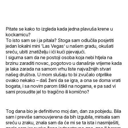
Facebook
LinkedIn
maila
profil
Pitate se kako to izgleda kada jedna plavuša krene u
kockarnicu?
To isto sam se i ja pitala? Stoga sam odlučila posjetiti
jedan lokalni mini ‘Las Vegas’ u našem gradu, okušati
sreću, ubiti znatiželju i ići kući pjevajući.
I sigurna sam da ne postoji osoba koja nebi htjela na
brzinu zaraditi novac, pogotovo u današnje vrijeme kada
je laka zarada na samom vrhu liste najvažnijih stvari
našeg društva. U mom slušaju to bi zvučalo otprilike
ovako nekako – daš ženi da se igra, a ona se doma vrati
bogata, i sa novim parom štikli na nogama, e pa sad vi
sami prosudite jel to tragično ili komično?
Tog dana bio je definitivno moj dan, dan za pobjedu. Bila
sam i previše samouvjerena da bih izgubila, mirisala sam
sreću u zraku, znala sam da će mi se ta ista i nasmiješiti,