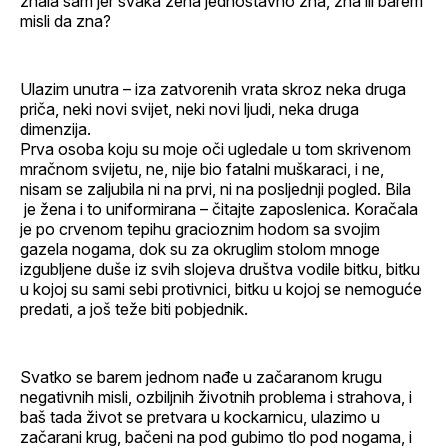
znala sam jer svaka žena jednostavno zna, zna ili barem
misli da zna?
Ulazim unutra – iza zatvorenih vrata skroz neka druga
priča, neki novi svijet, neki novi ljudi, neka druga
dimenzija.
Prva osoba koju su moje oči ugledale u tom skrivenom
mračnom svijetu, ne, nije bio fatalni muškaraci, i ne,
nisam se zaljubila ni na prvi, ni na posljednji pogled. Bila
je žena i to uniformirana – čitajte zaposlenica. Koračala
je po crvenom tepihu gracioznim hodom sa svojim
gazela nogama, dok su za okruglim stolom mnoge
izgubljene duše iz svih slojeva društva vodile bitku, bitku
u kojoj su sami sebi protivnici, bitku u kojoj se nemoguće
predati, a još teže biti pobjednik.
Svatko se barem jednom nađe u začaranom krugu
negativnih misli, ozbiljnih životnih problema i strahova, i
baš tada život se pretvara u kockarnicu, ulazimo u
začarani krug, bačeni na pod gubimo tlo pod nogama, i