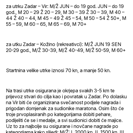
za utrku Zadar – Vir: M/Ž JUN – do 19 god. JUN – do 19
god., M 20 – 29 Ž 20 – 29, M 30 – 39 Ž 30 – 39, M 40 –
44 Ž 40 – 44, M 45 – 49 Ž 45 – 54, M 50 – 54 Ž 50+, M
55 – 59, M 60 – 65, M 65 – 69, M 70+
za utku Zadar – Kožino (rekreativci): M/Ž JUN 19 SEN
20-29 god., M/Ž 30-39, M/Ž 40-49, M/Ž 50-59, M 60+
Startnina velike utrke iznosi 70 kn, a manje 50 kn.
Na trasi utrke osigurana je okrjepa svakih 3-5 km te
prijevoz stvari do cilja kao i povratak u Zadar. Po dolasku
na Vir biti će organizirana svečanost podjele nagrada i
prigodan domjenak za sudionike maratona. Osim što će
troje prvoplasiranih po kategorijama dobiti pehare,
podijeliti će se i medalje, a svi sudionici dobiti će majice.
Uz to za najbolje su osigurane i novčane nagrade po
kategorijama kako slijedi: M/Ž: I. 2000 kn, II. 1500 kn, III.