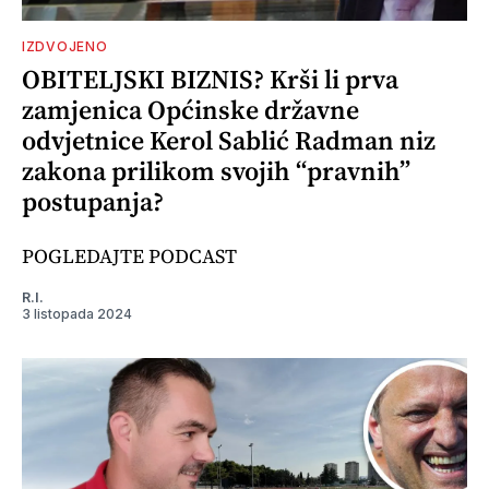
IZDVOJENO
OBITELJSKI BIZNIS? Krši li prva
zamjenica Općinske državne
odvjetnice Kerol Sablić Radman niz
zakona prilikom svojih “pravnih”
postupanja?
POGLEDAJTE PODCAST
R.I.
3 listopada 2024