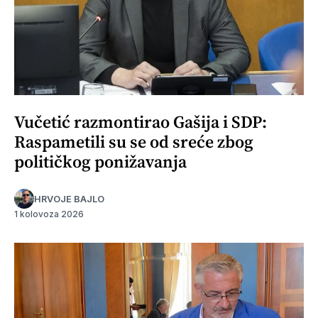
Vučetić razmontirao Gašija i SDP:
Raspametili su se od sreće zbog
političkog ponižavanja
HRVOJE BAJLO
1 kolovoza 2026