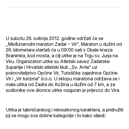
svoj
Pinterest
svoj
WhatsApp
E-
Facebook
LinkedIn
maila
profil
U subotu 26. svibnja 2012. godine održati će se
„Međunarodni maraton Zadar – Vir“. Maraton u dužini od
26. kilometara startati će u 09:00 sati s Obale kneza
Branimira, kod mosta, a cilj utrke je na Trgu sv. Jurja na
Viru. Organizatori utrke su Atletski savez Zadarske
županije i Hrvatski atletski klub „Sv. Ante“ uz
pokroviteljstvo Općine Vir, Turističke zajednice Općine
Vir i „Vir turizma“ d.o.o. U sklopu maratona održava se i
mala utrka od Zadra do Kožina u dužini od 7 km, a za
sudionike ove dionice utrke osiguran je prijevoz do Vira.
Utrka je takmičarskog i rekreativnog karaktera, a pridružiti
joj se mogu sve dobne kategorije i to kako slijedi: