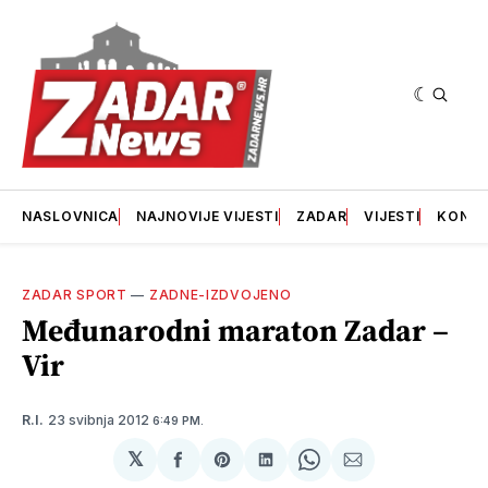
NASLOVNICA
NAJNOVIJE VIJESTI
ZADAR
VIJESTI
KONT
ZADAR SPORT
—
ZADNE-IZDVOJENO
Međunarodni maraton Zadar –
Vir
23 svibnja 2012
R.I.
6:49 PM.
𝕏
podijeli
Share
podijeli
Share
podijeli
na
on
na
on
putem