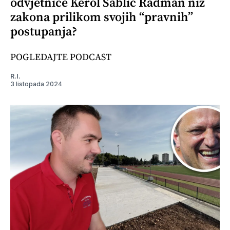
odvjetnice Kerol Sablić Radman niz
zakona prilikom svojih “pravnih”
postupanja?
POGLEDAJTE PODCAST
R.I.
3 listopada 2024