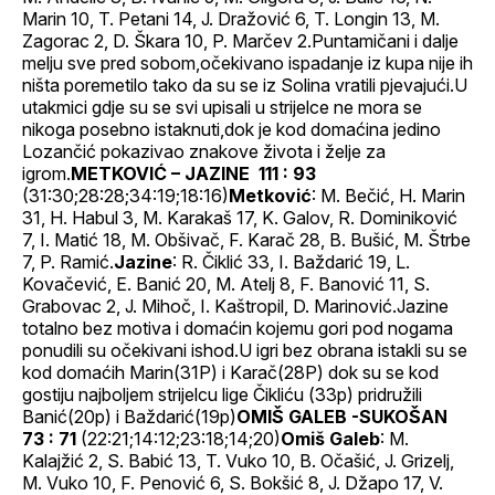
Marin 10, T. Petani 14, J. Dražović 6, T. Longin 13, M.
Zagorac 2, D. Škara 10, P. Marčev 2.Puntamičani i dalje
melju sve pred sobom,očekivano ispadanje iz kupa nije ih
ništa poremetilo tako da su se iz Solina vratili pjevajući.U
utakmici gdje su se svi upisali u strijelce ne mora se
nikoga posebno istaknuti,dok je kod domaćina jedino
Lozančić pokazivao znakove života i želje za
igrom.
METKOVIĆ – JAZINE 111 : 93
(31:30;28:28;34:19;18:16)
Metković
: M. Bečić, H. Marin
31, H. Habul 3, M. Karakaš 17, K. Galov, R. Dominiković
7, I. Matić 18, M. Obšivač, F. Karač 28, B. Bušić, M. Štrbe
7, P. Ramić.
Jazine
: R. Čiklić 33, I. Baždarić 19, L.
Kovačević, E. Banić 20, M. Atelj 8, F. Banović 11, S.
Grabovac 2, J. Mihoč, I. Kaštropil, D. Marinović.Jazine
totalno bez motiva i domaćin kojemu gori pod nogama
ponudili su očekivani ishod.U igri bez obrana istakli su se
kod domaćih Marin(31P) i Karač(28P) dok su se kod
gostiju najboljem strijelcu lige Čikliću (33p) pridružili
Banić(20p) i Baždarić(19p)
OMIŠ GALEB -SUKOŠAN
73 : 71
(22:21;14:12;23:18;14;20)
Omiš Galeb
: M.
Kalajžić 2, S. Babić 13, T. Vuko 10, B. Očašić, J. Grizelj,
M. Vuko 10, F. Penović 6, S. Bokšić 8, J. Džapo 17, V.