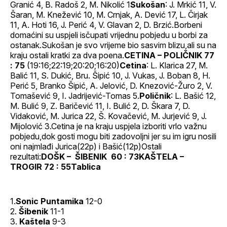
Granić 4, B. Radoš 2, M. Nikolić 1
Sukošan
: J. Mrkić 11, V.
Šaran, M. Knežević 10, M. Crnjak, A. Dević 17, L. Čirjak
11, A. Hoti 16, J. Perić 4, V. Glavan 2, D. Brzić.Borbeni
domaćini su uspjeli isčupati vrijednu pobjedu u borbi za
ostanak.Sukošan je svo vrijeme bio sasvim blizu,ali su na
kraju ostali kratki za dva poena.
CETINA – POLIČNIK 77
: 75
(19:16;22:19;20:20;16:20)
Cetina
: L. Klarica 27, M.
Balić 11, S. Dukić, Bru. Šipić 10, J. Vukas, J. Boban 8, H.
Perić 5, Branko Šipić, A. Jelović, D. Knezović-Žuro 2, V.
Tomašević 9, I. Jadrijević-Tomas 5.
Poličnik
: L. Bašić 12,
M. Bulić 9, Z. Baričević 11, I. Bulić 2, D. Škara 7, D.
Vidaković, M. Jurica 22, Š. Kovačević, M. Jurjević 9, J.
Mijolović 3.Cetina je na kraju uspjela izboriti vrlo važnu
pobjedu,dok gosti mogu biti zadovoljni jer su im igru nosili
oni najmlađi Jurica(22p) i Bašić(12p)Ostali
rezultati:
DOŠK – ŠIBENIK 60 : 73KAŠTELA –
TROGIR 72 : 55
Tablica
1.
Sonic Puntamika
12-0
2.
Šibenik
11-1
3.
Kaštela
9-3