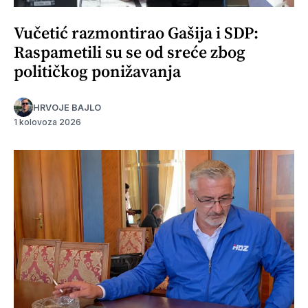
Vučetić razmontirao Gašija i SDP:
Raspametili su se od sreće zbog
političkog ponižavanja
HRVOJE BAJLO
1 kolovoza 2026