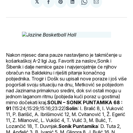
𝕏
podijeli
Share
podijeli
Share
podijeli
na
on
na
on
putem
svoj
Pinterest
svoj
WhatsApp
E-
Facebook
LinkedIn
maila
profil
Nakon mjesec dana pauze nastavljeno je takmičenje u
košarkaškoj A-2 ligi Jug. Favoriti za naslov,Sonik i
Šibenik i dalje nemiice gaze i najvjerojatnije će njihov
obračun na Baldekinu i riješiti pitanje konačnog
pobjednika. Trogir i Došk su upisali nove poraze i još više
pogoršali svoju situaciju na dnu, Metković se pobjedom
nad Jazinama primaknuo sredini, dok svi ostali mogu u
jednom laganom ritmu (pobjeda kući poraz u gostima)
mirno dočekati kraj.
SOLIN – SONIK PUNTAMIKA 68 :
91
(15:24;15:29;15:16;23:22)
Solin
: I. Bralić 8, I. Vuković
11, P. Barišić, A. Ibrišimović 12, M. Cvitanović 1, Ž. Egerić
11, Z. Milanović, L. Vukšić 4, T. Vulić 3, M. Bulić, T.
Lozančić 18, T. Duvnjak.
Sonik Puntamika
: D. Tuta 2,
M. Anđelić 3, B. Ivanić 5, M. Gligora 8, J. Bulić 16, N.