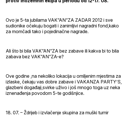
protiv inozemnih ekipa u periodu od 12-17. 08.
Ovo je 5-ta jubilarna VAK“AN“ZA ZADAR 2012 i sve
sudionike očekuju bogati i zanimljivi nagradni fond,kako
za momčadi tako i pojedinačne nagrade.
Ali što bi bila VAK“AN“ZA bez zabave ili kakva bi to bila
zabava bez VAK“AN“ZA-e?
Ove godine ,na nekoliko lokacija u omiljenim mjestima za
izlaske, čekaju vas dobre zabave i VAKANZA PARTY’S,
glazbeni događaji,svirke uživo i još mnogo toga uz neka
iznenađenja povodom 5-te godišnjice.
18. 07. – Ždrijeb i izvlačenje skupina za muški turnir