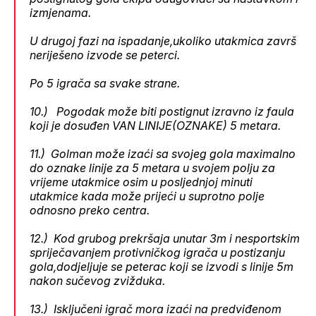
izmjenama.
U drugoj fazi na ispadanje,ukoliko utakmica završ
neriješeno izvode se peterci.
Po 5 igrača sa svake strane.
10.) Pogodak može biti postignut izravno iz faula
koji je dosuđen VAN LINIJE(OZNAKE) 5 metara.
11.) Golman može izaći sa svojeg gola maximalno
do oznake linije za 5 metara u svojem polju za
vrijeme utakmice osim u posljednjoj minuti
utakmice kada može prijeći u suprotno polje
odnosno preko centra.
12.) Kod grubog prekršaja unutar 3m i nesportskim
spriječavanjem protivničkog igrača u postizanju
gola,dodjeljuje se peterac koji se izvodi s linije 5m
nakon sučevog zvižduka.
13.) Isključeni igrač mora izaći na predviđenom