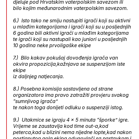
djeluje pod Hrvatskim vaterpolskim savezom ili
bilo kojIm međunarodnim vaterpolskim savezom.
6.) Isto tako ne smiju nastupiti igrači koji su aktivni
u mlađim kategorijama i igrači koji su u posljednjih
6 godina bili aktivni igrači u mlađim kategorijama
te igrači koji su nastupali kao juniori u posljednjih
10 godina neke prvoligaške ekipe
7.) Bilo kakav pokušaj dovođenja igrača van
okvira propozicija,kažnjava se suspenzijom iste
ekipe
iz daljnjeg natjecanja.
8.) Posebna komisija sastavljena od strane
organizatora ima pravo zatražiti provjeru svakog
“sumnjivog igrača”
te nakon toga donijeti odluku o suspenziji istog.
9.) Utakmice se igraju 4 x 5 minuta “šporke” igre.
Vrijeme se zaustavlja kod time out-a,kod
peterca,kad u blizini nema nijedne lopte,kad nakon
postignutog gola ekipa odugovlači sa nastavkom i