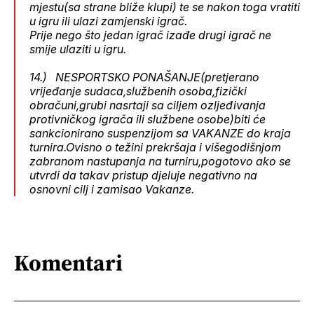
mjestu(sa strane bliže klupi) te se nakon toga vratiti
u igru ili ulazi zamjenski igrač.
Prije nego što jedan igrač izađe drugi igrač ne
smije ulaziti u igru.
14.) NESPORTSKO PONAŠANJE(pretjerano
vrijeđanje sudaca,službenih osoba,fizički
obračuni,grubi nasrtaji sa ciljem ozljeđivanja
protivničkog igrača ili službene osobe)biti će
sankcionirano suspenzijom sa VAKANZE do kraja
turnira.Ovisno o težini prekršaja i višegodišnjom
zabranom nastupanja na turniru,pogotovo ako se
utvrdi da takav pristup djeluje negativno na
osnovni cilj i zamisao Vakanze.
Komentari