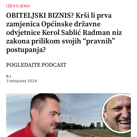
IZDVOJENO
OBITELJSKI BIZNIS? Krši li prva
zamjenica Općinske državne
odvjetnice Kerol Sablić Radman niz
zakona prilikom svojih “pravnih”
postupanja?
POGLEDAJTE PODCAST
R.I.
3 listopada 2024