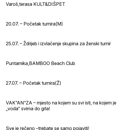
Varoš,terasa KULT&DIŠPET
20.07. – Početak turnira(M)
25.07. – Ždrijeb i izvlačenje skupina za ženski turnir
Puntamika,BAMBOO Beach Club
27.07. – Početak turnira(Ž)
VAK“AN“ZA – mjesto na kojem su svi isti, na kojem je
„voda“ svima do grla!
Sve je rečeno –trebate se samo pojaviti!