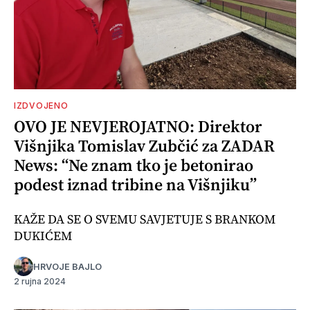
IZDVOJENO
OVO JE NEVJEROJATNO: Direktor
Višnjika Tomislav Zubčić za ZADAR
News: “Ne znam tko je betonirao
podest iznad tribine na Višnjiku”
KAŽE DA SE O SVEMU SAVJETUJE S BRANKOM
DUKIĆEM
HRVOJE BAJLO
2 rujna 2024