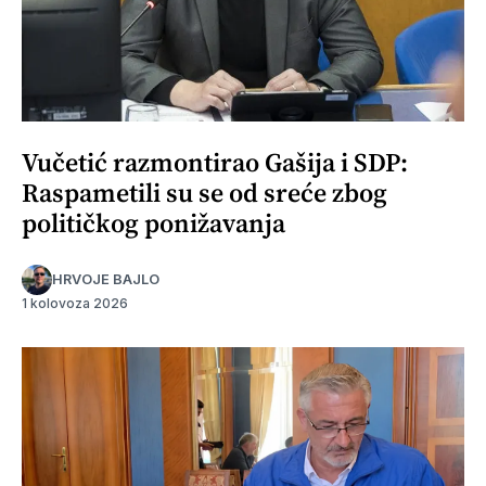
Vučetić razmontirao Gašija i SDP:
Raspametili su se od sreće zbog
političkog ponižavanja
HRVOJE BAJLO
1 kolovoza 2026