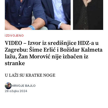
IZDVOJENO
VIDEO – Izvor iz središnjice HDZ-a u
Zagrebu: Šime Erlić i Božidar Kalmeta
lažu, Žan Morović nije izbačen iz
stranke
U LAŽI SU KRATKE NOGE
HRVOJE BAJLO
28 ožujka 2024