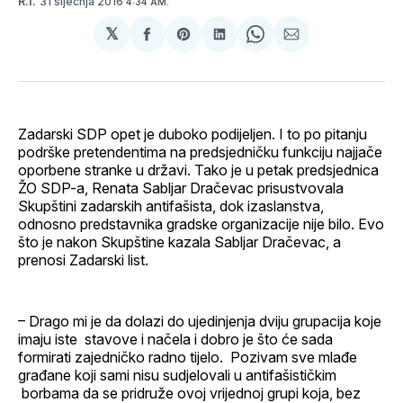
31 siječnja 2016
R.I.
4:34 AM.
𝕏
podijeli
Share
podijeli
Share
podijeli
na
on
na
on
putem
svoj
Pinterest
svoj
WhatsApp
E-
Facebook
LinkedIn
maila
profil
Zadarski SDP opet je duboko podijeljen. I to po pitanju
podrške pretendentima na predsjedničku funkciju najjače
oporbene stranke u državi. Tako je u petak predsjednica
ŽO SDP-a, Renata Sabljar Dračevac prisustvovala
Skupštini zadarskih antifašista, dok izaslanstva,
odnosno predstavnika gradske organizacije nije bilo. Evo
što je nakon Skupštine kazala Sabljar Dračevac, a
prenosi Zadarski list.
– Drago mi je da dolazi do ujedinjenja dviju grupacija koje
imaju iste stavove i načela i dobro je što će sada
formirati zajedničko radno tijelo. Pozivam sve mlađe
građane koji sami nisu sudjelovali u antifašističkim
borbama da se pridruže ovoj vrijednoj grupi koja, bez