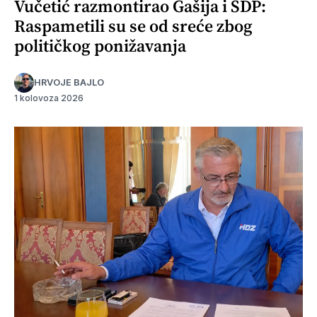
Vučetić razmontirao Gašija i SDP:
Raspametili su se od sreće zbog
političkog ponižavanja
HRVOJE BAJLO
1 kolovoza 2026