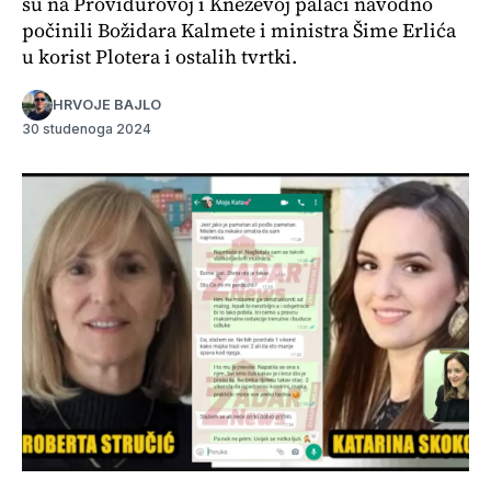
su na Providurovoj i Kneževoj palači navodno
počinili Božidara Kalmete i ministra Šime Erlića
u korist Plotera i ostalih tvrtki.
HRVOJE BAJLO
30 studenoga 2024