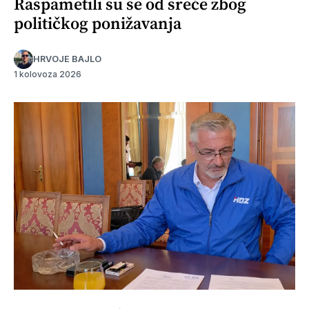
Raspametili su se od sreće zbog
političkog ponižavanja
HRVOJE BAJLO
1 kolovoza 2026