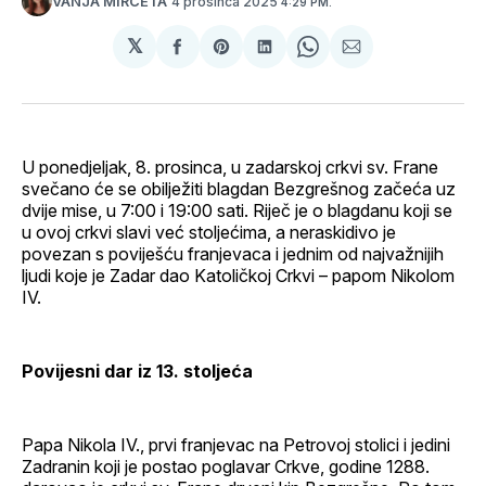
4 prosinca 2025
VANJA MIRČETA
4:29 PM.
𝕏
podijeli
Share
podijeli
Share
podijeli
na
on
na
on
putem
svoj
Pinterest
svoj
WhatsApp
E-
Facebook
LinkedIn
maila
profil
U ponedjeljak, 8. prosinca, u zadarskoj crkvi sv. Frane
svečano će se obilježiti blagdan Bezgrešnog začeća uz
dvije mise, u 7:00 i 19:00 sati. Riječ je o blagdanu koji se
u ovoj crkvi slavi već stoljećima, a neraskidivo je
povezan s poviješću franjevaca i jednim od najvažnijih
ljudi koje je Zadar dao Katoličkoj Crkvi – papom Nikolom
IV.
Povijesni dar iz 13. stoljeća
Papa Nikola IV., prvi franjevac na Petrovoj stolici i jedini
Zadranin koji je postao poglavar Crkve, godine 1288.