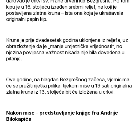
darovao je crkvi sv. Frane drveni kip Bezgrešne. Po tom
kipu je u 16. stoljeću izrađen srebrni reljef, na koji je
postavljena zlatna kruna – ista ona koja je ukrašavala
originalni papin kip.
Kruna je prije dvadesetak godina uklonjena iz reljefa, uz
obrazloženje da je „manje umjetničke vrijednosti“, no
njezina povijesna važnost nikada nije bila dovedena u
pitanje.
Ove godine, na blagdan Bezgrešnog začeća, vjernicima
će se pružiti rijetka prilika: tijekom mise u 19 sati originalna
zlatna kruna iz 13. stoljeća bit će izložena u crkvi.
Nakon mise – predstavljanje knjige fra Andrije
Bilokapića