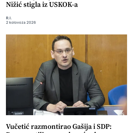
Nižić stigla iz USKOK-a
R.I.
2 kolovoza 2026
Vučetić razmontirao Gašija i SDP: