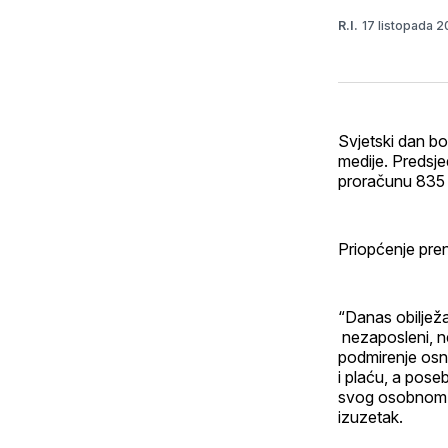
17 listopada 
R.I.
Svjetski dan bo
medije. Predsje
proračunu 835 
Priopćenje pren
“Danas obiljež
nezaposleni, ne
podmirenje osno
i plaću, a pos
svog osobnom iz
izuzetak.