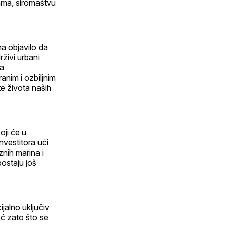
ama, siromaštvu
na objavilo da
rživi urbani
za
anim i ozbiljnim
e života naših
oji će u
nvestitora ući
znih marina i
ostaju još
jalno uključiv
eć zato što se