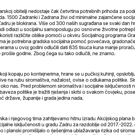
rskoj obitelji nedostaje čak četvrtina potrebnih prihoda za pod
da. 1500 Zadranki i Zadrana živi od minimalne zajamčene socij
dru je blokirana. Više od 300 naših sugrađana se svaki dan hr
ljudi odlazi u socijalnu samoposlugu po osnovne životne potrep
koristi različite oblike pomoći u okviru Socijalnog programa Gr
ojima je potrebna gradska socijalna pomoć povećava, gradonačel
jerama u ovoj godini odlučili dati 835 tisuća kuna manje prorač
 prošle godine. Zbog čega su tako odlučili, ne znamo.
koji kopaju po kontejnerima, hrane se u pučkoj kuhinji, opskrblju
ive na rubu siromaštva, nažalost, ovise o odlukama politike. S
 oko nas. Pred problemom siromaštva i socijalne isključenosti 
Obaveza politike je tražiti rješenja i skrbi o svakom čovjeku, p
 države, županije i grada jedina nada.
ka i njegovog tima zahtijevamo hitnu izradu Akcijskog plana b
cijalne isključenosti u gradu Zadru za razdoblje od 2017.-2022.
 i planski promišljalo o rješenjima ublažavanja rizika od sirom