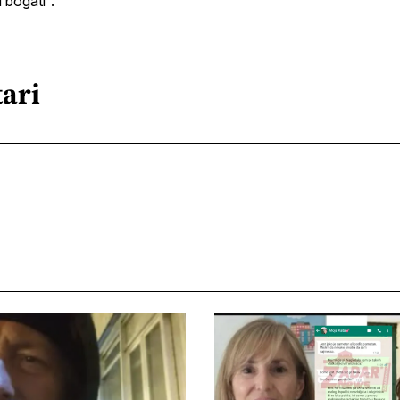
 bogati“.”
ari