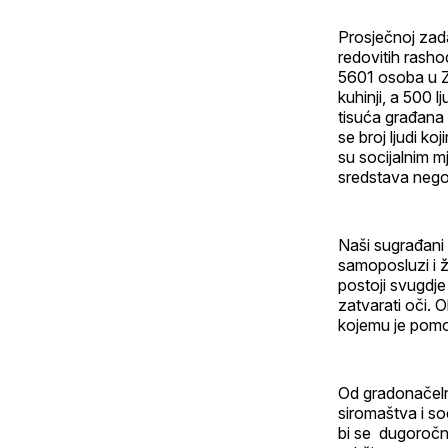
Prosječnoj zada
redovitih rasho
5601 osoba u Za
kuhinji, a 500 
tisuća građana 
se broj ljudi k
su socijalnim m
sredstava nego
Naši sugrađani 
samoposluzi i ž
postoji svugdje
zatvarati oči. 
kojemu je pomoć
Od gradonačelni
siromaštva i so
bi se dugoročno