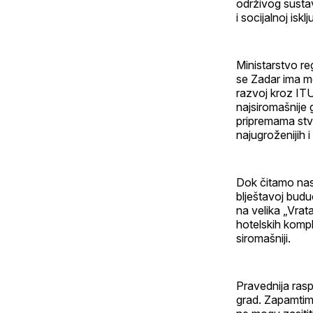
održivog susta
i socijalnoj iskl
Ministarstvo re
se Zadar ima mo
razvoj kroz IT
najsiromašnije 
pripremama stvo
najugroženijih 
Dok čitamo nasl
blještavoj budu
na velika „Vrat
hotelskih komp
siromašniji.
Pravednija rasp
grad. Zapamtimo