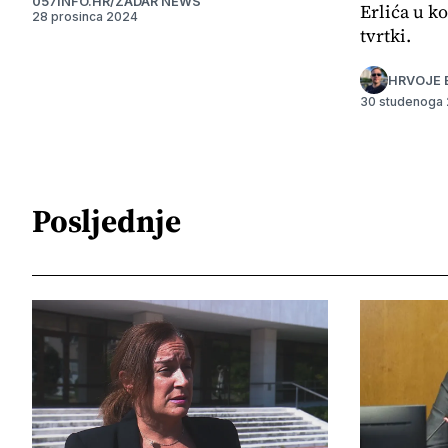
057INFO.HR/ZADAR NEWS
Erlića u ko
28 prosinca 2024
tvrtki.
HRVOJE 
30 studenoga
Posljednje