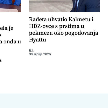
Radeta uhvatio Kalmetu i
HDZ-ovce s prstima u
ela je
pekmezu oko pogodovanja
o
Hyattu
 a onda u
R.I.
30 srpnja 2026
A