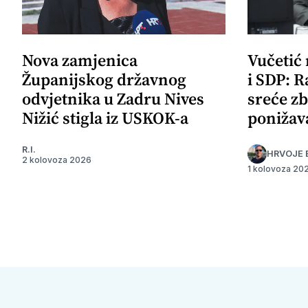
Nova zamjenica
Vučetić
Županijskog državnog
i SDP: R
odvjetnika u Zadru Nives
sreće zb
Nižić stigla iz USKOK-a
ponižav
R.I.
HRVOJE 
2 kolovoza 2026
1 kolovoza 20