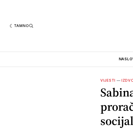
TAMNO
NASLO
VIJESTI
—
IZDV
Sabina
prorač
socija