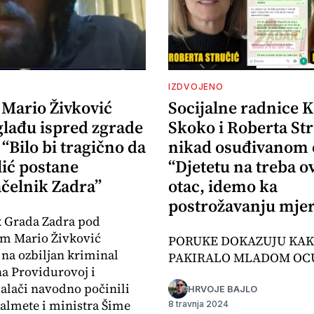
IZDVOJENO
 Mario Živković
Socijalne radnice K
glađu ispred zgrade
Skoko i Roberta Str
“Bilo bi tragično da
nikad osuđivanom 
lić postane
“Djetetu na treba o
čelnik Zadra”
otac, idemo ka
postrožavanju mjer
k Grada Zadra pod
om Mario Živković
PORUKE DOKAZUJU KAK
na ozbiljan kriminal
PAKIRALO MLADOM OC
na Providurovoj i
alači navodno počinili
HRVOJE BAJLO
almete i ministra Šime
8 travnja 2024