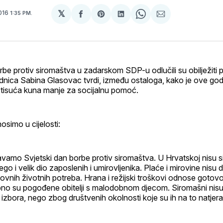
𝕏
2016
1:35 PM.
podijeli
Share
podijeli
Share
podijeli
na
on
na
on
putem
svoj
Pinterest
svoj
WhatsApp
E-
Facebook
LinkedIn
maila
profil
rbe protiv siromaštva u zadarskom SDP-u odlučili su obilježiti
dnica Sabina Glasovac tvrdi, između ostaloga, kako je ove god
tisuća kuna manje za socijalnu pomoć.
osimo u cijelosti:
avamo Svjetski dan borbe protiv siromaštva. U Hrvatskoj nisu 
go i velik dio zaposlenih i umirovljenika. Plaće i mirovine nisu
vnih životnih potreba. Hrana i režijski troškovi odnose gotovo 
ebno su pogođene obitelji s malodobnom djecom. Siromašni nisu
bora, nego zbog društvenih okolnosti koje su ih na to natjeral