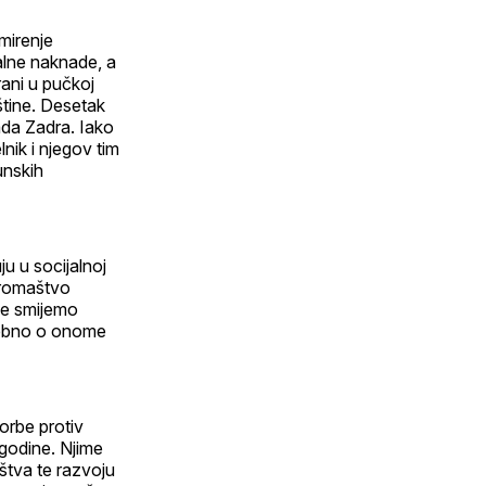
mirenje
alne naknade, a
ani u pučkoj
štine. Desetak
ada Zadra. Iako
nik i njegov tim
unskih
ju u socijalnoj
iromaštvo
ne smijemo
osebno o onome
orbe protiv
 godine. Njime
aštva te razvoju