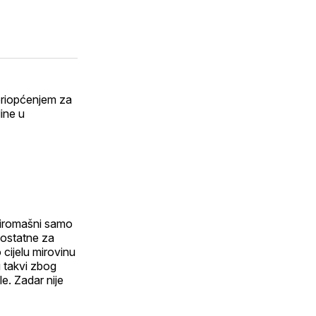
 priopćenjem za
ine u
siromašni samo
 dostatne za
cijelu mirovinu
 takvi zbog
e. Zadar nije