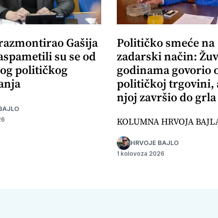
 razmontirao Gašija
Političko smeće na
aspametili su se od
zadarski način: Žuv
og političkog
godinama govorio 
anja
političkoj trgovini,
njoj završio do grla
BAJLO
KOLUMNA HRVOJA BAJL
26
HRVOJE BAJLO
1 kolovoza 2026