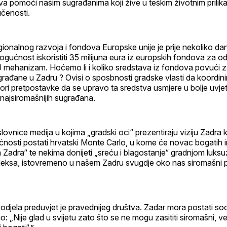
va pomoći našim sugrađanima koji žive u teškim životnim prilik
jučenosti.
gionalnog razvoja i fondova Europske unije je prije nekoliko da
gućnost iskoristiti 35 milijuna eura iz europskih fondova za od
U mehanizam. Hoćemo li i koliko sredstava iz fondova povući 
građane u Zadru ? Ovisi o sposbnosti gradske vlasti da koordinir
ri pretpostavke da se upravo ta sredstva usmjere u bolje uvjet
i najsiromašnijih sugrađana.
ovnice medija u kojima „gradski oci“ prezentiraju viziju Zadra k
ćnosti postati hrvatski Monte Carlo, u kome će novac bogatih i
a Zadra“ te nekima donijeti „sreću i blagostanje“ gradnjom luksu
leksa, istovremeno u našem Zadru svugdje oko nas siromašni p
odjela preduvjet je pravednijeg društva. Zadar mora postati soci
: „Nije glad u svijetu zato što se ne mogu zasititi siromašni, v