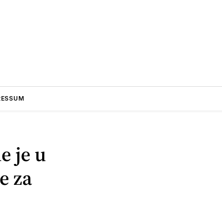
RESSUM
e je u
e za