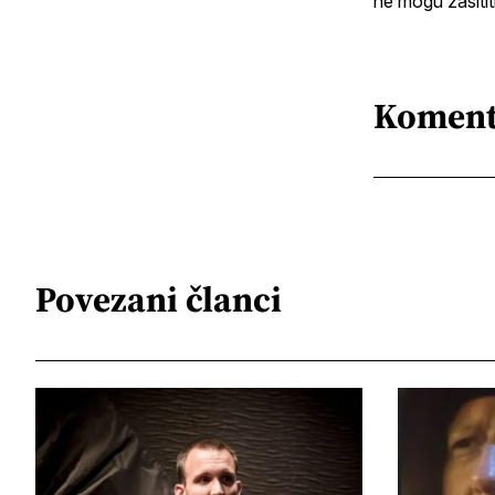
ne mogu zasititi
Koment
Povezani članci