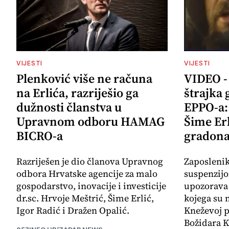
VIJESTI
VIJESTI
Plenković više ne računa
VIDEO -
na Erlića, razriješio ga
štrajka 
dužnosti članstva u
EPPO-a: 
Upravnom odboru HAMAG
Šime Er
BICRO-a
gradona
Razriješen je dio članova Upravnog
Zaposleni
odbora Hrvatske agencije za malo
suspenzij
gospodarstvo, inovacije i investicije
upozorava 
dr.sc. Hrvoje Meštrić, Šime Erlić,
kojega su 
Igor Radić i Dražen Opalić.
Kneževoj p
Božidara K