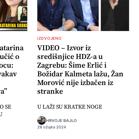
IZDVOJENO
atarina
VIDEO – Izvor iz
učić o
središnjice HDZ-a u
ocu:
Zagrebu: Šime Erlić i
vakav
Božidar Kalmeta lažu, Žan
Morović nije izbačen iz
a”
stranke
O SE
U LAŽI SU KRATKE NOGE
U
HRVOJE BAJLO
28 ožujka 2024