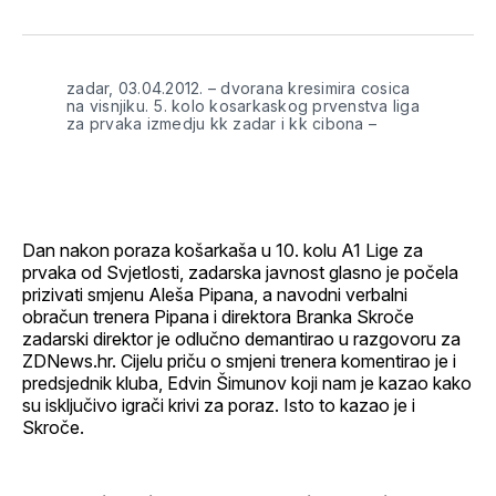
na
on
na
on
putem
svoj
Pinterest
svoj
WhatsApp
E-
Facebook
LinkedIn
maila
profil
zadar, 03.04.2012. – dvorana kresimira cosica
na visnjiku. 5. kolo kosarkaskog prvenstva liga
za prvaka izmedju kk zadar i kk cibona –
Dan nakon poraza košarkaša u 10. kolu A1 Lige za
prvaka od Svjetlosti, zadarska javnost glasno je počela
prizivati smjenu Aleša Pipana, a navodni verbalni
obračun trenera Pipana i direktora Branka Skroče
zadarski direktor je odlučno demantirao u razgovoru za
ZDNews.hr. Cijelu priču o smjeni trenera komentirao je i
predsjednik kluba, Edvin Šimunov koji nam je kazao kako
su isključivo igrači krivi za poraz. Isto to kazao je i
Skroče.