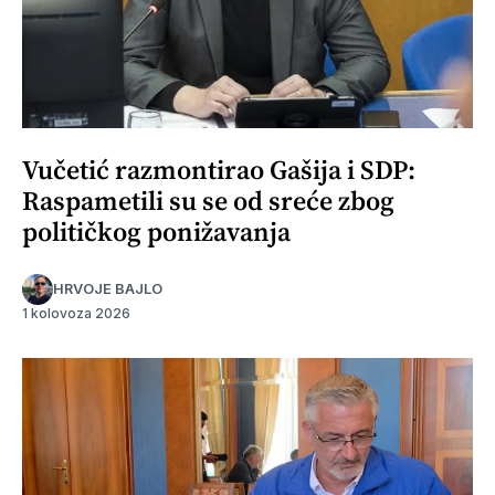
Vučetić razmontirao Gašija i SDP:
Raspametili su se od sreće zbog
političkog ponižavanja
HRVOJE BAJLO
1 kolovoza 2026