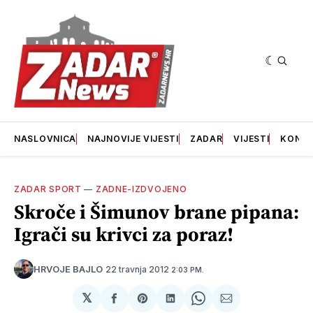
NASLOVNICA
NAJNOVIJE VIJESTI
ZADAR
VIJESTI
KONT
ZADAR SPORT
—
ZADNE-IZDVOJENO
Skroče i Šimunov brane pipana:
Igrači su krivci za poraz!
22 travnja 2012
HRVOJE BAJLO
2:03 PM.
𝕏
podijeli
Share
podijeli
Share
podijeli