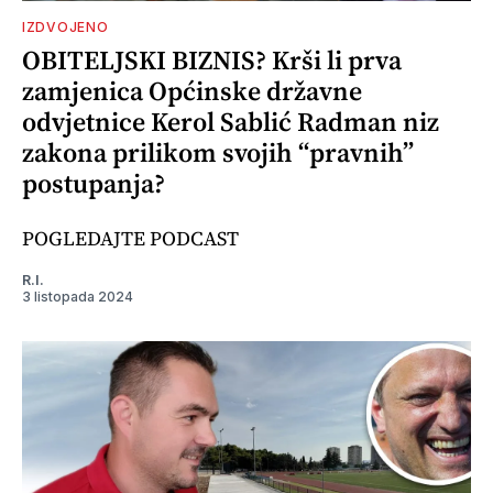
IZDVOJENO
OBITELJSKI BIZNIS? Krši li prva
zamjenica Općinske državne
odvjetnice Kerol Sablić Radman niz
zakona prilikom svojih “pravnih”
postupanja?
POGLEDAJTE PODCAST
R.I.
3 listopada 2024