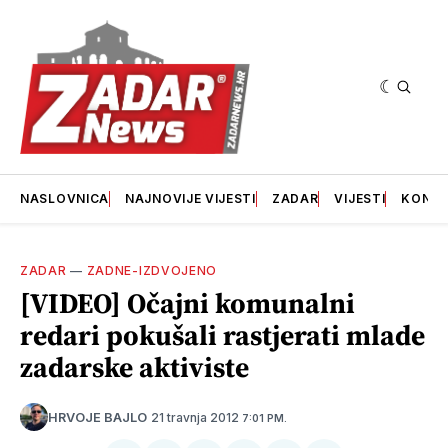
NASLOVNICA
NAJNOVIJE VIJESTI
ZADAR
VIJESTI
KONT
ZADAR
—
ZADNE-IZDVOJENO
[VIDEO] Očajni komunalni
redari pokušali rastjerati mlade
zadarske aktiviste
21 travnja 2012
HRVOJE BAJLO
7:01 PM.