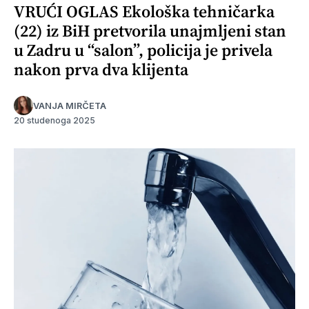
VRUĆI OGLAS Ekološka tehničarka
(22) iz BiH pretvorila unajmljeni stan
u Zadru u “salon”, policija je privela
nakon prva dva klijenta
VANJA MIRČETA
20 studenoga 2025