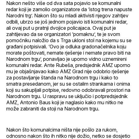
Nakon nešto više od dva sata pojavio se komunalni
redar koji je zamolio organizatore da ‘istog trena napuste
Narodni trg’. Nakon što su mladi aktivisti njegov zahtjev
odbili, ubrzo se još jednom pojavio isti komunalni redar,
ali ovaj put u pratnji dvojice policajaca. Ovaj put je
zahtijevao da se organizatori ‘pomaknu’, te je svom
pomoćniku naložio da s Trga ukloni stol na kojemu su se
građani potpisivali. ‘Ovo je odluka gradonačelnika koju
morate poštovati, nemate rješenje i nemate pravo biti na
Narodnom trgu’, ponavljao je uporno vidno uznemireni
komunalni redar. Ante Rubeša, predsjednik AMZ uporno
mu je objašnjavao kako AMZ Grad nije odobrio rješenje
za postavljanje štanda na Narodnom trgu i kako to
smatra presedanom, jer su se ostalim strankama i onima
koji su sakupljali potpise, redovno odobravali prostori na
Narodnom trgu. U raspravu se uključio i potpredsjednik
AMZ, Antonio Baus koji je naglasio kako mu nitko ne
može zabraniti da stoji na Narodnom trgu.
Nakon što komunalcima ništa nije pošlo za rukom,
odnosno nakon što ih nitko nije dožio, netko se dosjetio