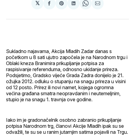
𝕏
podijeli
Share
podijeli
Share
podijeli
na
on
na
on
putem
svoj
Pinterest
svoj
WhatsApp
E-
Facebook
LinkedIn
maila
profil
Sukladno najavama, Akcija Mladih Zadar danas s
početkom u 8 sati ujutro započela je na Narodnom trgu i
Oblaki kneza Branimira prikupljanje potpisa za
raspisivanje referenduma, odnosno ukidanje prireza.
Podsjetimo, Gradsko vijeće Grada Zadra donijelo je 21.
ožujka 2012. odluku o stupanju na snagu prireza u visini
od 12 posto. Prirez ili novi namet, kojega ogromna
većina građana smatra neopravdanim i neutemeljnim,
stupio je na snagu 1. travnja ove godine.
Iako im je gradonačelnik osobno zabranio prikupljanje
potpisa Narodnom trg, članovi Akcije Mladih ipak su se
odvažili, te su se u ranim jutarnjim satima pojavili na Trgu.