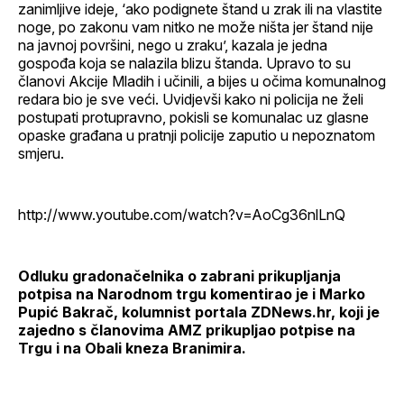
zanimljive ideje, ‘ako podignete štand u zrak ili na vlastite
noge, po zakonu vam nitko ne može ništa jer štand nije
na javnoj površini, nego u zraku’, kazala je jedna
gospođa koja se nalazila blizu štanda. Upravo to su
članovi Akcije Mladih i učinili, a bijes u očima komunalnog
redara bio je sve veći. Uvidjevši kako ni policija ne želi
postupati protupravno, pokisli se komunalac uz glasne
opaske građana u pratnji policije zaputio u nepoznatom
smjeru.
http://www.youtube.com/watch?v=AoCg36nlLnQ
Odluku gradonačelnika o zabrani prikupljanja
potpisa na Narodnom trgu komentirao je i Marko
Pupić Bakrač, kolumnist portala ZDNews.hr, koji je
zajedno s članovima AMZ prikupljao potpise na
Trgu i na Obali kneza Branimira.