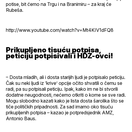
potise, bit ćemo na Trgu i na Branimiru – za kraj će
Rubeša.
http://www.youtube.com/watch?v=Mt4KIV1dFQ8
Prikupljeno tisuću potpisa,
peticiju potpisivali i HDZ-ovci!
– Dosta mladih, ali i dosta starijih ljudi je potpisalo peticiju.
Čak su neki ljudi iz ‘krive’ opcije očito shvatili o čemu se
radi, pa su potpisali peticiju. Ipak, kako im ne bi stvorili
dodatne neugodnosti, nećemo otkriti o kome se sve radi.
Mogu slobodno kazati kako je lista dosta šarolika što se
tiče političkih pripadnosti. Za sad imamo oko tisuću
prikupljenih potpisa – kazao je potpredsjednik AMZ,
Antonio Baus.