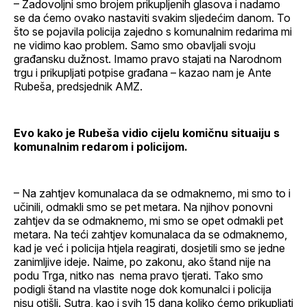
– Zadovoljni smo brojem prikupljenih glasova i nadamo
se da ćemo ovako nastaviti svakim sljedećim danom. To
što se pojavila policija zajedno s komunalnim redarima mi
ne vidimo kao problem. Samo smo obavljali svoju
građansku dužnost. Imamo pravo stajati na Narodnom
trgu i prikupljati potpise građana – kazao nam je Ante
Rubeša, predsjednik AMZ.
Evo kako je Rubeša vidio cijelu komičnu situaiju s
komunalnim redarom i policijom.
– Na zahtjev komunalaca da se odmaknemo, mi smo to i
učinili, odmakli smo se pet metara. Na njihov ponovni
zahtjev da se odmaknemo, mi smo se opet odmakli pet
metara. Na teći zahtjev komunalaca da se odmaknemo,
kad je već i policija htjela reagirati, dosjetili smo se jedne
zanimljive ideje. Naime, po zakonu, ako štand nije na
podu Trga, nitko nas nema pravo tjerati. Tako smo
podigli štand na vlastite noge dok komunalci i policija
nisu otišli. Sutra, kao i svih 15 dana koliko ćemo prikupljati