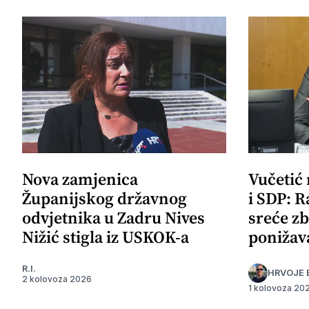
Nova zamjenica
Vučetić
Županijskog državnog
i SDP: R
odvjetnika u Zadru Nives
sreće zb
Nižić stigla iz USKOK-a
ponižav
R.I.
HRVOJE 
2 kolovoza 2026
1 kolovoza 20