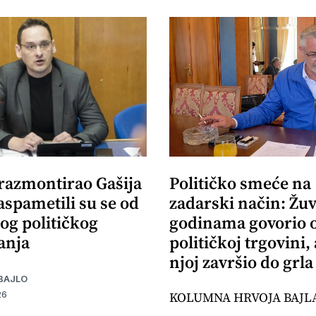
 razmontirao Gašija
Političko smeće na
aspametili su se od
zadarski način: Žuv
og političkog
godinama govorio 
anja
političkoj trgovini,
njoj završio do grla
BAJLO
KOLUMNA HRVOJA BAJL
26