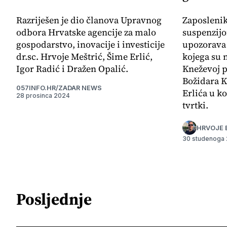
Razriješen je dio članova Upravnog
Zaposleni
odbora Hrvatske agencije za malo
suspenzij
gospodarstvo, inovacije i investicije
upozorava 
dr.sc. Hrvoje Meštrić, Šime Erlić,
kojega su 
Igor Radić i Dražen Opalić.
Kneževoj p
Božidara K
057INFO.HR/ZADAR NEWS
Erlića u ko
28 prosinca 2024
tvrtki.
HRVOJE 
30 studenoga
Posljednje