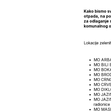
Kako bismo sv
otpada, na po
za odlaganje 
komunalnog o
Lokacije zeleni
MO ARBAN
MO BILI B
MO BOKANJ
MO BRODA
MO CRNO: 
MO CRVEN
MO DIKLO:
MO JAZINE
MO JAZINE
radionice
MO MASLIN