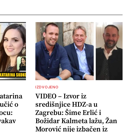
IZDVOJENO
atarina
VIDEO – Izvor iz
učić o
središnjice HDZ-a u
ocu:
Zagrebu: Šime Erlić i
vakav
Božidar Kalmeta lažu, Žan
Morović nije izbačen iz