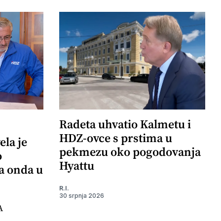
Radeta uhvatio Kalmetu i
HDZ-ovce s prstima u
ela je
pekmezu oko pogodovanja
o
Hyattu
 a onda u
R.I.
30 srpnja 2026
A