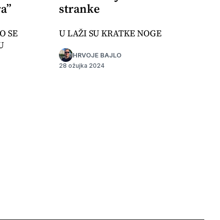
a”
stranke
O SE
U LAŽI SU KRATKE NOGE
U
HRVOJE BAJLO
28 ožujka 2024