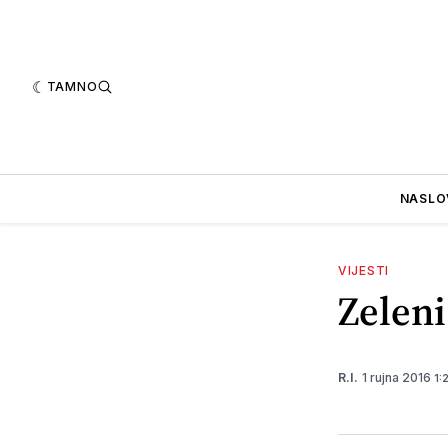
TAMNO
NASLO
VIJESTI
Zeleni
1 rujna 2016
R.I.
1: