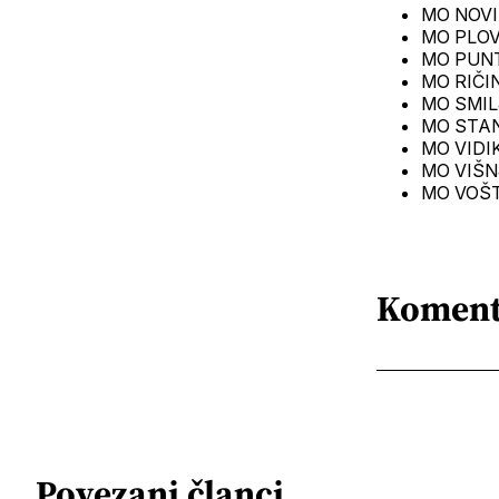
MO NOVI B
MO PLOVAN
MO PUNTA
MO RIČIN
MO SMILJ
MO STANOV
MO VIDIKO
MO VIŠNJI
MO VOŠT
Koment
Povezani članci