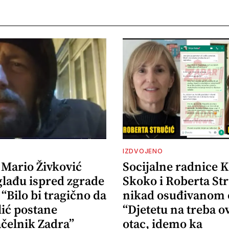
IZDVOJENO
 Mario Živković
Socijalne radnice K
glađu ispred zgrade
Skoko i Roberta Str
“Bilo bi tragično da
nikad osuđivanom 
lić postane
“Djetetu na treba o
čelnik Zadra”
otac, idemo ka