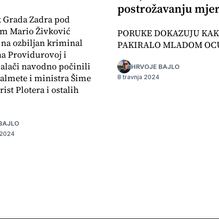
postrožavanju mjer
k Grada Zadra pod
om Mario Živković
PORUKE DOKAZUJU KAK
na ozbiljan kriminal
PAKIRALO MLADOM OC
na Providurovoj i
alači navodno počinili
HRVOJE BAJLO
almete i ministra Šime
8 travnja 2024
rist Plotera i ostalih
BAJLO
 2024