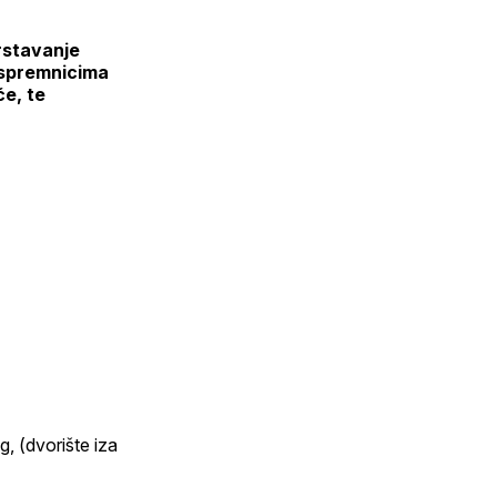
vrstavanje
a spremnicima
će, te
, (dvorište iza