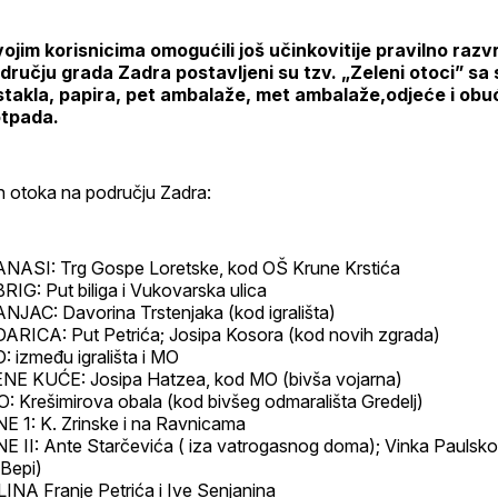
profil
ojim korisnicima omogućili još učinkovitije pravilno raz
dručju grada Zadra postavljeni su tzv. „Zeleni otoci” s
stakla, papira, pet ambalaže, met ambalaže,odjeće i obu
tpada.
h otoka na području Zadra:
ASI: Trg Gospe Loretske, kod OŠ Krune Krstića
RIG: Put biliga i Vukovarska ulica
AC: Davorina Trstenjaka (kod igrališta)
RICA: Put Petrića; Josipa Kosora (kod novih zgrada)
između igrališta i MO
E KUĆE: Josipa Hatzea, kod MO (bivša vojarna)
 Krešimirova obala (kod bivšeg odmarališta Gredelj)
 1: K. Zrinske i na Ravnicama
 II: Ante Starčevića ( iza vatrogasnog doma); Vinka Paulskog
 Bepi)
A Franje Petrića i Ive Senjanina