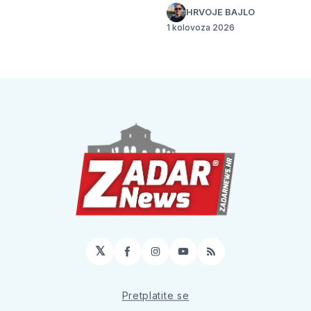
HRVOJE BAJLO
1 kolovoza 2026
𝕏
Facebook
Instagram
YouTube
RSS
Pretplatite se