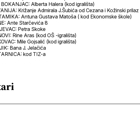
OKANJAC: Alberta Halera (kod igrališta)
IJA: Križanje Admirala J.Šubića od Cezana i Kožinski prilaz
MIKA: Antuna Gustava Matoša ( kod Ekonomske škole)
E: Ante Starčevića 8
EVAC: Petra Skoke
I: Rine Aras (kod OŠ -igrališta)
VAC: Mile Gojsalić (kod igrališta)
K: Bana J. Jelačića
ARNICA: kod TIZ-a
ari