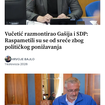
Vučetić razmontirao Gašija i SDP:
Raspametili su se od sreće zbog
političkog ponižavanja
HRVOJE BAJLO
1 kolovoza 2026