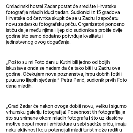
Omladinski hostel Zadar postat će središte Hrvatske
fotografije mladih idući tjedan. Sudionici iz 15 gradova
Hrvatske od četvrtka skupit će se u Zadru i započetu
novu zadarsku fotografsku priču. Organizatori ponosno
ističu da je među njima i lijep dio sudionika s prošle dvije
godine što samo dodatno potvrđuje kvalitetu i
jedinstvenog ovog događanja.
„Pošto su mi Foto dani u Kutini bili jedno od boljih
iskustava onda se nadam da će tako biti i u Zadru ove
godine. Očekujem nova poznanstva, hrpu dobrih fotki i
puuuuno lijepih sjećanja.” Petra Perić, sudionik prvih Foto
dana mladih.
„Grad Zadar će nakon ovoga dobiti novu, veliku i sigurno
vrhunsku galeriju fotografija! Posebnost tih fotografija je
što su snimane okom mladih fotografa i što uz klasične
motive poput mora i arhitekture u sebi sadrže priču, imaju
neku aktivnost koju potencijali mladi turist može raditi u