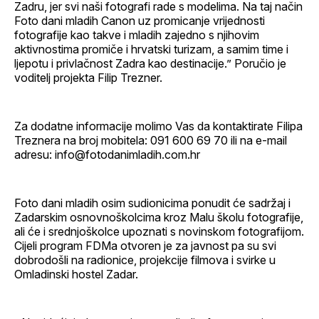
Zadru, jer svi naši fotografi rade s modelima. Na taj način
Foto dani mladih Canon uz promicanje vrijednosti
fotografije kao takve i mladih zajedno s njihovim
aktivnostima promiče i hrvatski turizam, a samim time i
ljepotu i privlačnost Zadra kao destinacije.” Poručio je
voditelj projekta Filip Trezner.
Za dodatne informacije molimo Vas da kontaktirate Filipa
Treznera na broj mobitela: 091 600 69 70 ili na e-mail
adresu: info@fotodanimladih.com.hr
Foto dani mladih osim sudionicima ponudit će sadržaj i
Zadarskim osnovnoškolcima kroz Malu školu fotografije,
ali će i srednjoškolce upoznati s novinskom fotografijom.
Cijeli program FDMa otvoren je za javnost pa su svi
dobrodošli na radionice, projekcije filmova i svirke u
Omladinski hostel Zadar.