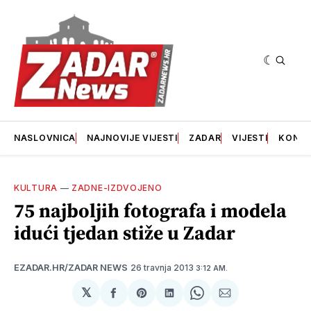
NASLOVNICA
NAJNOVIJE VIJESTI
ZADAR
VIJESTI
KONT
KULTURA
—
ZADNE-IZDVOJENO
75 najboljih fotografa i modela
idući tjedan stiže u Zadar
26 travnja 2013
EZADAR.HR/ZADAR NEWS
3:12 AM.
𝕏
podijeli
Share
podijeli
Share
podijeli
na
on
na
on
putem