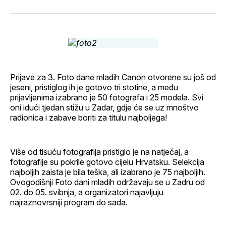
svoj
Pinterest
svoj
WhatsApp
E-
Facebook
LinkedIn
maila
profil
Prijave za 3. Foto dane mladih Canon otvorene su još od
jeseni, pristiglog ih je gotovo tri stotine, a među
prijavljenima izabrano je 50 fotografa i 25 modela. Svi
oni idući tjedan stižu u Zadar, gdje će se uz mnoštvo
radionica i zabave boriti za titulu najboljega!
Više od tisuću fotografija pristiglo je na natječaj, a
fotografije su pokrile gotovo cijelu Hrvatsku. Selekcija
najboljih zaista je bila teška, ali izabrano je 75 najboljih.
Ovogodišnji Foto dani mladih održavaju se u Zadru od
02. do 05. svibnja, a organizatori najavljuju
najraznovrsniji program do sada.