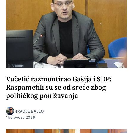
Vučetić razmontirao Gašija i SDP:
Raspametili su se od sreće zbog
političkog ponižavanja
HRVOJE BAJLO
1 kolovoza 2026