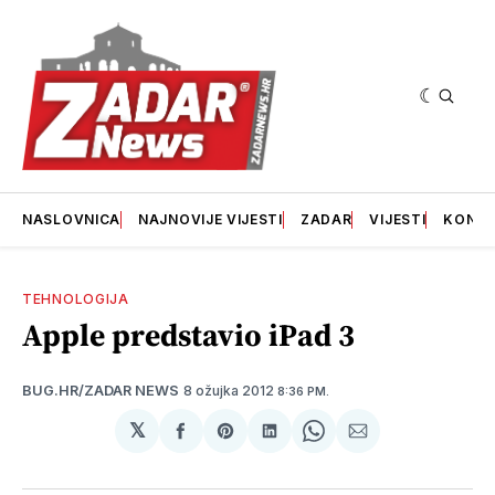
NASLOVNICA
NAJNOVIJE VIJESTI
ZADAR
VIJESTI
KONT
TEHNOLOGIJA
Apple predstavio iPad 3
8 ožujka 2012
BUG.HR/ZADAR NEWS
8:36 PM.
𝕏
podijeli
Share
podijeli
Share
podijeli
na
on
na
on
putem
svoj
Pinterest
svoj
WhatsApp
E-