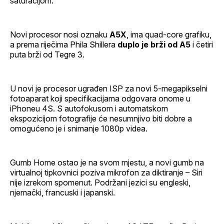
saturacijom.
Novi procesor nosi oznaku
A5X
, ima quad-core grafiku,
a prema riječima Phila Shillera
duplo je brži od A5
i četiri
puta brži od Tegre 3.
U novi je procesor ugrađen ISP za novi 5-megapikselni
fotoaparat koji specifikacijama odgovara onome u
iPhoneu 4S. S autofokusom i automatskom
ekspozicijom fotografije će nesumnjivo biti dobre a
omogućeno je i snimanje 1080p videa.
Gumb Home ostao je na svom mjestu, a novi gumb na
virtualnoj tipkovnici poziva mikrofon za diktiranje – Siri
nije izrekom spomenut. Podržani jezici su engleski,
njemački, francuski i japanski.