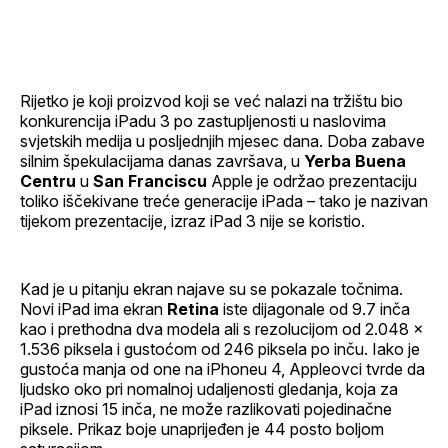
Facebook
LinkedIn
maila
profil
Rijetko je koji proizvod koji se već nalazi na tržištu bio
konkurencija iPadu 3 po zastupljenosti u naslovima
svjetskih medija u posljednjih mjesec dana. Doba zabave
silnim špekulacijama danas završava, u
Yerba Buena
Centru
u
San Franciscu
Apple je održao prezentaciju
toliko iščekivane treće generacije iPada – tako je nazivan
tijekom prezentacije, izraz iPad 3 nije se koristio.
Kad je u pitanju ekran najave su se pokazale točnima.
Novi iPad ima ekran
Retina
iste dijagonale od 9.7 inča
kao i prethodna dva modela ali s rezolucijom od 2.048 x
1.536 piksela i gustoćom od 246 piksela po inču. Iako je
gustoća manja od one na iPhoneu 4, Appleovci tvrde da
ljudsko oko pri nomalnoj udaljenosti gledanja, koja za
iPad iznosi 15 inča, ne može razlikovati pojedinačne
piksele. Prikaz boje unaprijeđen je 44 posto boljom