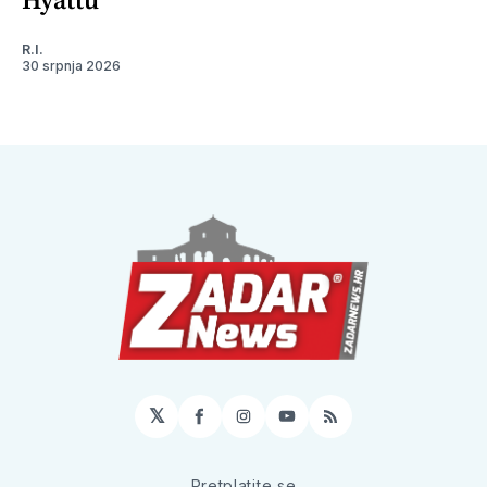
R.I.
30 srpnja 2026
𝕏
Facebook
Instagram
YouTube
RSS
Pretplatite se