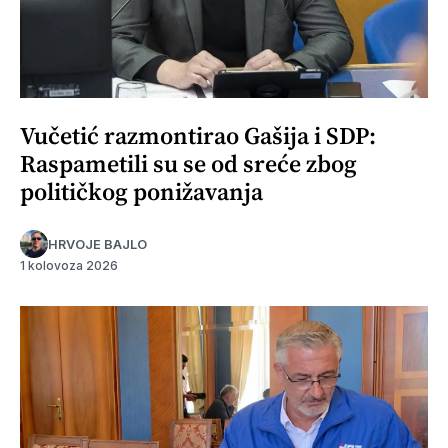
Vučetić razmontirao Gašija i SDP:
Raspametili su se od sreće zbog
političkog ponižavanja
HRVOJE BAJLO
1 kolovoza 2026