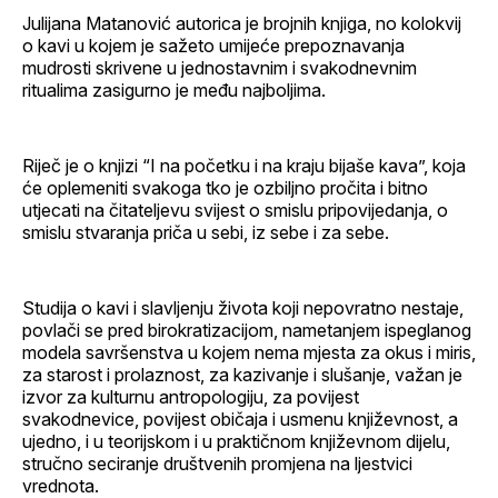
Julijana Matanović autorica je brojnih knjiga, no kolokvij
o kavi u kojem je sažeto umijeće prepoznavanja
mudrosti skrivene u jednostavnim i svakodnevnim
ritualima zasigurno je među najboljima.
Riječ je o knjizi “I na početku i na kraju bijaše kava”, koja
će oplemeniti svakoga tko je ozbiljno pročita i bitno
utjecati na čitateljevu svijest o smislu pripovijedanja, o
smislu stvaranja priča u sebi, iz sebe i za sebe.
Studija o kavi i slavljenju života koji nepovratno nestaje,
povlači se pred birokratizacijom, nametanjem ispeglanog
modela savršenstva u kojem nema mjesta za okus i miris,
za starost i prolaznost, za kazivanje i slušanje, važan je
izvor za kulturnu antropologiju, za povijest
svakodnevice, povijest običaja i usmenu književnost, a
ujedno, i u teorijskom i u praktičnom književnom dijelu,
stručno seciranje društvenih promjena na ljestvici
vrednota.