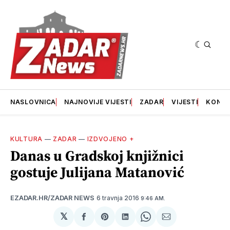
NASLOVNICA
NAJNOVIJE VIJESTI
ZADAR
VIJESTI
KONT
KULTURA
—
ZADAR
—
IZDVOJENO +
Danas u Gradskoj knjižnici
gostuje Julijana Matanović
6 travnja 2016
EZADAR.HR/ZADAR NEWS
9:46 AM.
𝕏
podijeli
Share
podijeli
Share
podijeli
na
on
na
on
putem