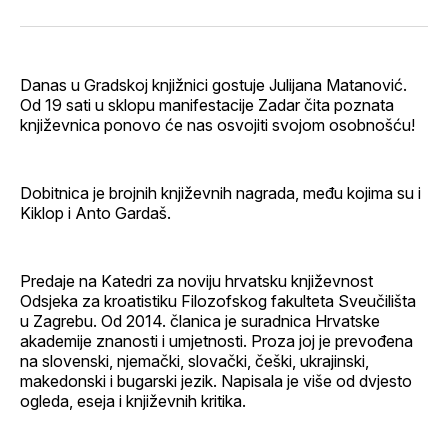
svoj
Pinterest
svoj
WhatsApp
E-
Facebook
LinkedIn
maila
profil
Danas u Gradskoj knjižnici gostuje Julijana Matanović.
Od 19 sati u sklopu manifestacije Zadar čita poznata
književnica ponovo će nas osvojiti svojom osobnošću!
Dobitnica je brojnih književnih nagrada, među kojima su i
Kiklop i Anto Gardaš.
Predaje na Katedri za noviju hrvatsku književnost
Odsjeka za kroatistiku Filozofskog fakulteta Sveučilišta
u Zagrebu. Od 2014. članica je suradnica Hrvatske
akademije znanosti i umjetnosti. Proza joj je prevođena
na slovenski, njemački, slovački, češki, ukrajinski,
makedonski i bugarski jezik. Napisala je više od dvjesto
ogleda, eseja i književnih kritika.