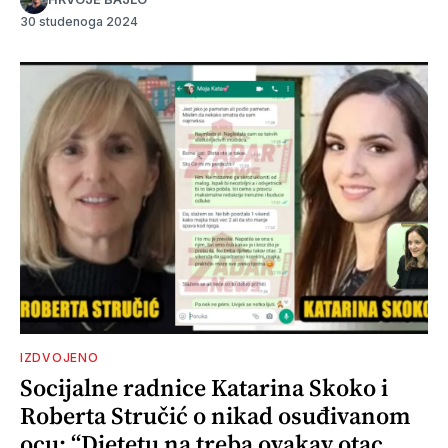
30 studenoga 2024
IZDVOJENO
Socijalne radnice Katarina Skoko i
Roberta Stručić o nikad osuđivanom
ocu: “Djetetu na treba ovakav otac,