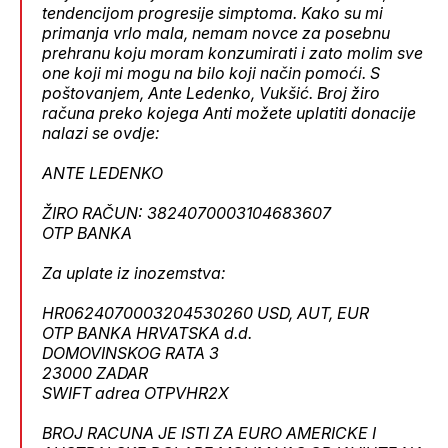
tendencijom progresije simptoma. Kako su mi
primanja vrlo mala, nemam novce za posebnu
prehranu koju moram konzumirati i zato molim sve
one koji mi mogu na bilo koji način pomoći. S
poštovanjem, Ante Ledenko, Vukšić. Broj žiro
računa preko kojega Anti možete uplatiti donacije
nalazi se ovdje:
ANTE LEDENKO
ŽIRO RAČUN: 3824070003104683607
OTP BANKA
Za uplate iz inozemstva:
HR0624070003204530260 USD, AUT, EUR
OTP BANKA HRVATSKA d.d.
DOMOVINSKOG RATA 3
23000 ZADAR
SWIFT adrea OTPVHR2X
BROJ RACUNA JE ISTI ZA EURO AMERICKE I