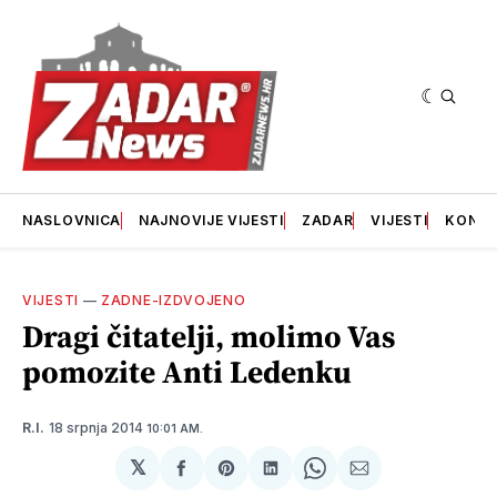
NASLOVNICA
NAJNOVIJE VIJESTI
ZADAR
VIJESTI
KONT
VIJESTI
—
ZADNE-IZDVOJENO
Dragi čitatelji, molimo Vas
pomozite Anti Ledenku
18 srpnja 2014
R.I.
10:01 AM.
𝕏
podijeli
Share
podijeli
Share
podijeli
na
on
na
on
putem