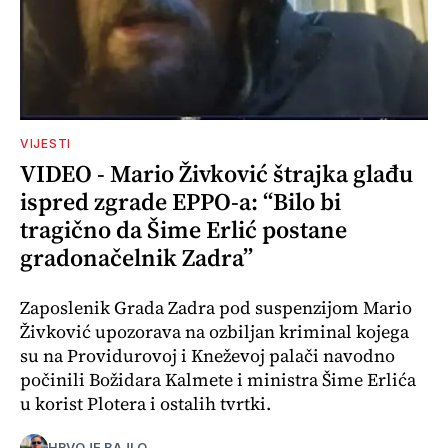
VIJESTI
VIDEO - Mario Živković štrajka glađu
ispred zgrade EPPO-a: “Bilo bi
tragično da Šime Erlić postane
gradonačelnik Zadra”
Zaposlenik Grada Zadra pod suspenzijom Mario
Živković upozorava na ozbiljan kriminal kojega
su na Providurovoj i Kneževoj palači navodno
počinili Božidara Kalmete i ministra Šime Erlića
u korist Plotera i ostalih tvrtki.
HRVOJE BAJLO