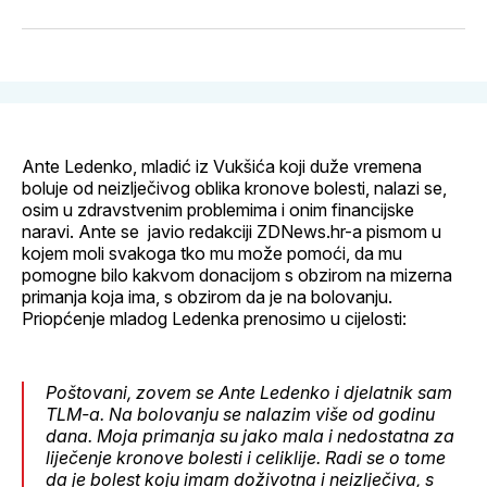
svoj
Pinterest
svoj
WhatsApp
E-
Facebook
LinkedIn
maila
profil
Ante Ledenko, mladić iz Vukšića koji duže vremena
boluje od neizlječivog oblika kronove bolesti, nalazi se,
osim u zdravstvenim problemima i onim financijske
naravi. Ante se javio redakciji ZDNews.hr-a pismom u
kojem moli svakoga tko mu može pomoći, da mu
pomogne bilo kakvom donacijom s obzirom na mizerna
primanja koja ima, s obzirom da je na bolovanju.
Priopćenje mladog Ledenka prenosimo u cijelosti:
Poštovani, zovem se Ante Ledenko i djelatnik sam
TLM-a. Na bolovanju se nalazim više od godinu
dana. Moja primanja su jako mala i nedostatna za
liječenje kronove bolesti i celiklije. Radi se o tome
da je bolest koju imam doživotna i neizlječiva, s