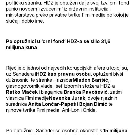
političku stranku. HDZ je optužen da je svoj tzv. crni fond
punio novcem ‘izvučenim’ iz državnih institucija i
ministarstava preko privatne tvrtke Fimi medije po kojoj je
slučaj i dobio ime.
Po optužnici u ‘crni fond’ HDZ-a se slilo 31,6
milijuna kuna
Riječ je o jednoj od najvećih korupcijskih afera u kojoj su,
uz Sanadera i
HDZ kao pravnu osobu
, optuženi bivši
dužnosnici te stranke – rizničar
Mladen Barišić
,
glasnogovornik vlade i šef izbornih stožera HDZ-a
Ratko Maček
i blagajnica
Branka Pavošević
, zatim
vlasnica Fimi medije
Nevenka Jurak
, dvoje njezinih
suradnika
Anita Lončar-Papeš
i
Bojan Dimić
te
njihove tvrtke Fimi media, Ani-Lon i Onida.
Po optužnici, Sanader se osobno okoristio s
15 milijuna