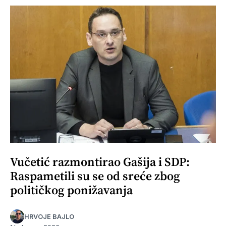
Vučetić razmontirao Gašija i SDP:
Raspametili su se od sreće zbog
političkog ponižavanja
HRVOJE BAJLO