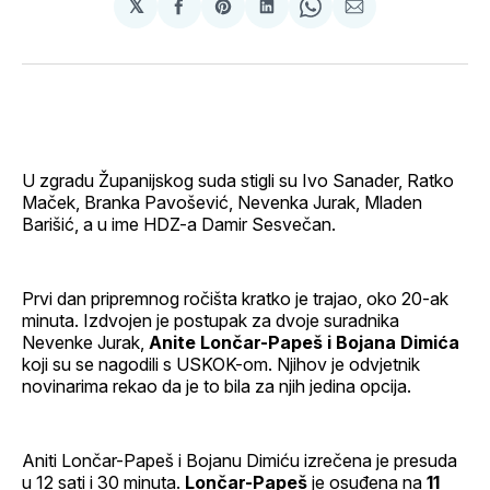
𝕏
podijeli
Share
podijeli
Share
podijeli
na
on
na
on
putem
svoj
Pinterest
svoj
WhatsApp
E-
Facebook
LinkedIn
maila
profil
U zgradu Županijskog suda stigli su Ivo Sanader, Ratko
Maček, Branka Pavošević, Nevenka Jurak, Mladen
Barišić, a u ime HDZ-a Damir Sesvečan.
Prvi dan pripremnog ročišta kratko je trajao, oko 20-ak
minuta. Izdvojen je postupak za dvoje suradnika
Nevenke Jurak,
Anite Lončar-Papeš i Bojana Dimića
koji su se nagodili s USKOK-om. Njihov je odvjetnik
novinarima rekao da je to bila za njih jedina opcija.
Aniti Lončar-Papeš i Bojanu Dimiću izrečena je presuda
u 12 sati i 30 minuta.
Lončar-Papeš
je osuđena na
11