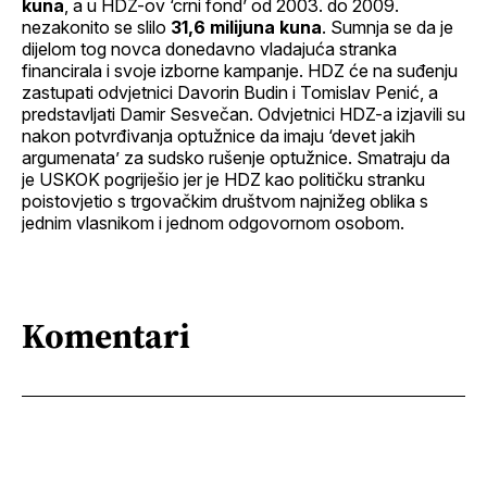
kuna
, a u HDZ-ov ‘crni fond’ od 2003. do 2009.
nezakonito se slilo
31,6 milijuna kuna
. Sumnja se da je
dijelom tog novca donedavno vladajuća stranka
financirala i svoje izborne kampanje. HDZ će na suđenju
zastupati odvjetnici Davorin Budin i Tomislav Penić, a
predstavljati Damir Sesvečan. Odvjetnici HDZ-a izjavili su
nakon potvrđivanja optužnice da imaju ‘devet jakih
argumenata’ za sudsko rušenje optužnice. Smatraju da
je USKOK pogriješio jer je HDZ kao političku stranku
poistovjetio s trgovačkim društvom najnižeg oblika s
jednim vlasnikom i jednom odgovornom osobom.
Komentari