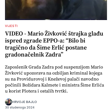
VIJESTI
VIDEO - Mario Živković štrajka glađu
ispred zgrade EPPO-a: “Bilo bi
tragično da Šime Erlić postane
gradonačelnik Zadra”
Zaposlenik Grada Zadra pod suspenzijom Mario
Živković upozorava na ozbiljan kriminal kojega
su na Providurovoj i Kneževoj palači navodno
počinili Božidara Kalmete i ministra Šime Erlića
u korist Plotera i ostalih tvrtki.
HRVOJE BAJLO
30 studenoga 2024