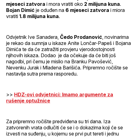
mjeseci zatvora
i mora vratiti oko
2 milijuna kuna
.
Bojan Dimić
je oduđen na
6 mjeseci zatvora
i miora
vratiti
1.8 milijuna kuna
.
Odvjetnik Ive Sanadera,
Čedo Prodanović
, novinarima
je rekao da sumnja u iskaze Anite Lončar-Papeš i Bojana
Dimića te da će zatražiti provjeru vjerodostojnosti
njihovih iskaza. Dodao je da očekuje da će biti još
nagodbi, pri čemu je mislio na Branku Pavošević,
Nevenku Jurak i Mladena Barišića. Pripremno ročište se
nastavlja sutra prema rasporedu.
>>
HDZ-ovi odvjetnici: Imamo argumente za
rušenje optužnice
Za pripremno ročište predviđena su tri dana. Iza
zatvorenih vrata odlučiti će se i o dokazima koji će se
izvesti na suđenju, u kojemu se prvi put tereti i jednu