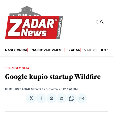
NASLOVNICA
NAJNOVIJE VIJESTI
ZADAR
VIJESTI
KONT
TEHNOLOGIJA
Google kupio startup Wildfire
1 kolovoza 2012
BUG.HR/ZADAR NEWS
6:08 PM.
𝕏
podijeli
Share
podijeli
Share
podijeli
na
on
na
on
putem
svoj
Pinterest
svoj
WhatsApp
E-