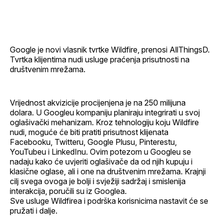
Facebook
LinkedIn
maila
profil
Google je novi vlasnik tvrtke Wildfire, prenosi AllThingsD.
Tvrtka klijentima nudi usluge praćenja prisutnosti na
društvenim mrežama.
Vrijednost akvizicije procijenjena je na 250 milijuna
dolara. U Googleu kompaniju planiraju integrirati u svoj
oglašivački mehanizam. Kroz tehnologiju koju Wildfire
nudi, moguće će biti pratiti prisutnost klijenata
Facebooku, Twitteru, Google Plusu, Pinterestu,
YouTubeu i LinkedInu. Ovim potezom u Googleu se
nadaju kako će uvjeriti oglašivače da od njih kupuju i
klasične oglase, ali i one na društvenim mrežama. Krajnji
cilj svega ovoga je bolji i svježiji sadržaj i smislenija
interakcija, poručili su iz Googlea.
Sve usluge Wildfirea i podrška korisnicima nastavit će se
pružati i dalje.