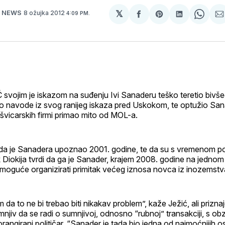
𝕏
8 ožujka 2012
R NEWS
4:09 PM.
podijeli
Share
podijeli
Shar
p
na
on
na
on
p
svoj
Pinterest
svoj
What
E
Facebook
LinkedIn
m
profil
vojim je iskazom na suđenju Ivi Sanaderu teško teretio bivšeg
io navode iz svog ranijeg iskaza pred Uskokom, te optužio San
švicarskih firmi primao mito od MOL-a.
da je Sanadera upoznao 2001. godine, te da su s vremenom post
snik Diokija tvrdi da ga je Sanader, krajem 2008. godine na jedno
 li moguće organizirati primitak većeg iznosa novca iz inozemstv
da to ne bi trebao biti nikakav problem”, kaže Ježić, ali priznaj
njiv da se radi o sumnjivoj, odnosno “rubnoj” transakciji, s obz
rangirani političar. “Sanader je tada bio jedna od najmoćnijih 