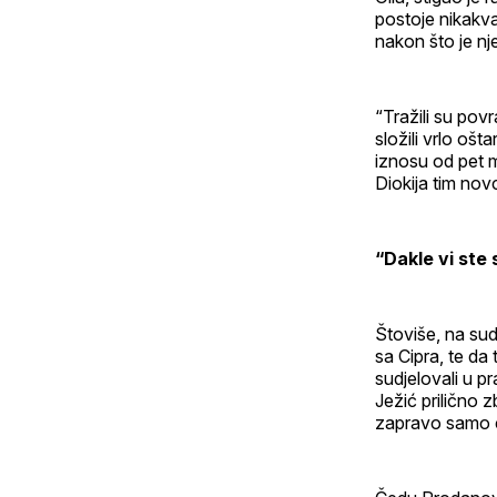
postoje nikakva 
nakon što je n
“Tražili su povr
složili vrlo ošt
iznosu od pet mi
Diokija tim no
“Dakle vi ste 
Štoviše, na sud
sa Cipra, te da 
sudjelovali u p
Ježić prilično 
zapravo samo 