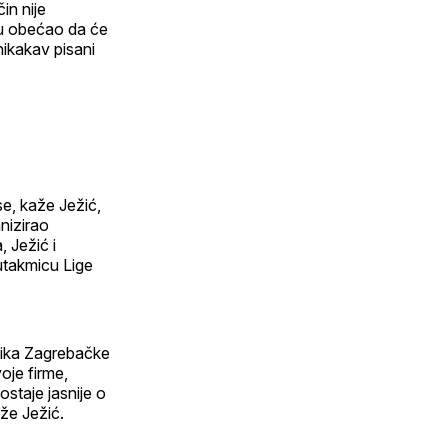
in nije
u obećao da će
ikakav pisani
e, kaže Ježić,
nizirao
, Ježić i
 utakmicu Lige
snika Zagrebačke
oje firme,
staje jasnije o
aže Ježić.