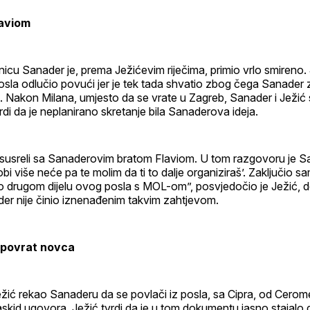
laviom
icu Sanader je, prema Ježićevim riječima, primio vrlo smireno.
osla odlučio povući jer je tek tada shvatio zbog čega Sanader
akon Milana, umjesto da se vrate u Zagreb, Sanader i Ježić su
vrdi da je neplanirano skretanje bila Sanaderova ideja.
usreli sa Sanaderovim bratom Flaviom. U tom razgovoru je 
bi više neće pa te molim da ti to dalje organiziraš’. Zaključio s
i o drugom dijelu ovog posla s MOL-om”, posvjedočio je Ježić, 
der nije činio iznenađenim takvim zahtjevom.
i povrat novca
žić rekao Sanaderu da se povlači iz posla, sa Cipra, od Cerom
 raskid ugovora. Ježić tvrdi da je u tom dokumentu jasno stajalo 