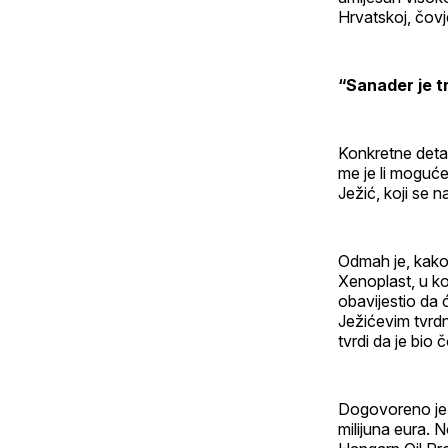
Hrvatskoj, čovj
“Sanader je t
Konkretne deta
me je li moguće 
Ježić, koji se
Odmah je, kako
Xenoplast, u ko
obavijestio da 
Ježićevim tvrd
tvrdi da je bio
Dogovoreno je, 
milijuna eura. 