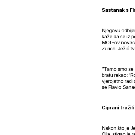
Sastanak s F
Njegovu odbijen
kaže da se iz p
MOL-ov novac. N
Zurich. Ježić t
“Tamo smo se s
bratu rekao: ‘Ro
vjerojatno rad
se Flavio Sana
Ciprani tražil
Nakon što je Je
Oila, stigao je