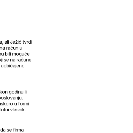
 ali Ježić tvrdi
 na račun u
mu biti moguće
oji se na račune
je uobičajeno
kon godinu ili
poslovanju.
uskoro u formi
otni vlasnik.
 da se firma