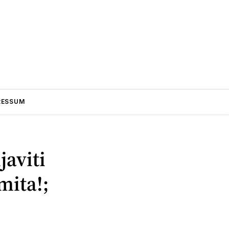
RESSUM
javiti
mita!;