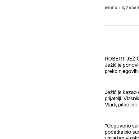
INDEX.HR/ZADA
ROBERT JEŽIĆ s
Ježić je ponov
preko njegovih 
Ježić je kazao 
prijatelji. Vla
Vladi, pitao je
“Odgovorio sam 
početka bio sum
umiješan visoko