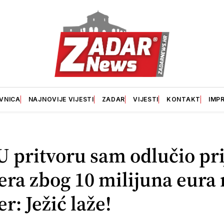
VNICA
NAJNOVIJE VIJESTI
ZADAR
VIJESTI
KONTAKT
IMP
 U pritvoru sam odlučio pri
ra zbog 10 milijuna eura 
r: Ježić laže!