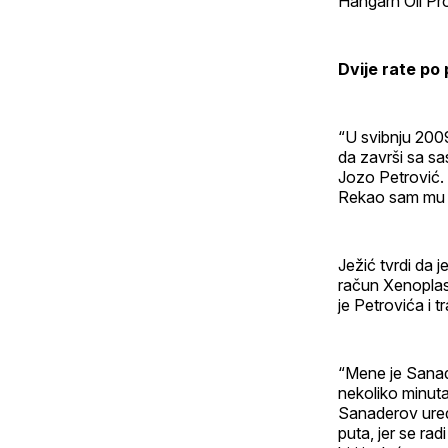
Hangarn Oil Pro
Dvije rate po 
“U svibnju 200
da završi sa sa
Jozo Petrović.
Rekao sam mu da
Ježić tvrdi da j
račun Xenoplast
je Petrovića i t
“Mene je Sanad
nekoliko minuta
Sanaderov ured,
puta, jer se rad