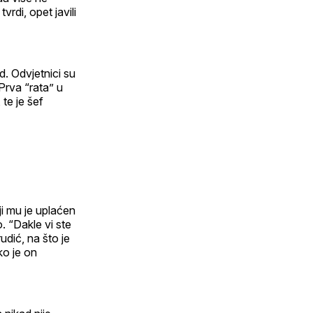
vrdi, opet javili
d. Odvjetnici su
 Prva “rata” u
 te je šef
ji mu je uplaćen
. “Dakle vi ste
udić, na što je
ko je on