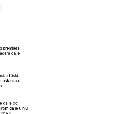
e
odijeli
utem
sApp
-
aila
 premijera.
adera da je
ali bliski
m sastanku u
a.
e da je od
irom da je u nju
osoba u