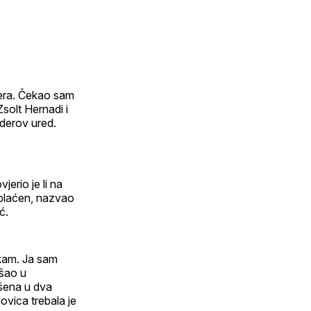
era. Čekao sam
Zsolt Hernadi i
derov ured.
jerio je li na
uplaćen, nazvao
ć.
kam. Ja sam
ušao u
ršena u dva
lovica trebala je