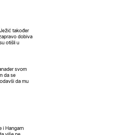
 Ježić također
 zapravo dobiva
 otišli u
Sanader svom
am da se
dodavši da mu
e i Hangarn
da više ne