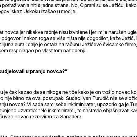
potraživanja niti s jedne strane. No, Ciprani su se Ježiću, kako t
jegov iskaz Uskoku izašao u medije.
at novca jer nikakve radnje nisu izvršene i jer im je narušen ugle
ar odgovor i nakon toga se više ništa nije dogodilo”, kaže Ježić.
lijuna eura i dalje je ostala na računu Ježićeve švicarske firme,
vcem raspolagao po vlastitom nahođenju.
sudjelovali u pranju novca?”
u je čak kazao da se nikoga ne tiče kako je on trošio novac ko
to nije bitno za ovaj postupak! Sudac Ivan Turudić nije se složio
ranju novca? Vi sada sami sebe inkriminirate”, upozorio ga je Tur
zbunjeno uzvratio: “Ne inkriminiram”, te nastavio objašnjavati ka
čuvao novac rezerviran za Sanadera.