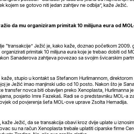
ek kojem se gotovo niti jedan zahtjev ne odbija”, kaže Ježić.
ražio da mu organiziram primitak 10 milijuna eura od MOL
lje “transakcije” Ježić je, kako kaže, doznao početkom 2009. 
organizirati primitak 10 milijuna eura koje je trebao dobiti od MO
 nakon Sanaderova zahtjeva povezao sa svojim švicarskim partn
 kaže, stupio u kontakt sa Stefanom Hurlimannom, direktorom 
joj je Ježić imao manjinski udio od 10 posto. Nakon što je San
će transfer novca biti obavljen preko Xenoplasta, Hurlimanna j
njama, posjetio Imre Fazekaš. Radi se o predstavniku MOL-a za
 čovjek od povjerenja šefa MOL-ove uprave Zsolta Hernadija.
kaže Ježić, da se transakcija obavi kroz dvije uplate u iznosi
Novac su na račun Xenoplasta trebale uplatiti ciparske firme Ce