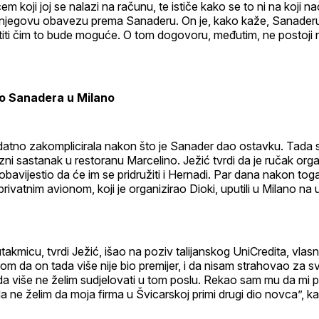
 koji joj se nalazi na računu, te ističe kako se to ni na koji nač
njegovu obavezu prema Sanaderu. On je, kako kaže, Sanader
titi čim to bude moguće. O tom dogovoru, međutim, ne postoji n
ao Sanadera u Milano
datno zakomplicirala nakon što je Sanader dao ostavku. Tada s
ni sastanak u restoranu Marcelino. Ježić tvrdi da je ručak orga
obavijestio da će im se pridružiti i Hernadi. Par dana nakon toga
rivatnim avionom, koji je organizirao Dioki, uputili u Milano na
takmicu, tvrdi Ježić, išao na poziv talijanskog UniCredita, vla
om da on tada više nije bio premijer, i da nisam strahovao za sv
 više ne želim sudjelovati u tom poslu. Rekao sam mu da mi po
da ne želim da moja firma u Švicarskoj primi drugi dio novca”, k