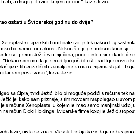
odmah, a druga polovica krajem godine”, kaže Ježić.
ao ostati u Švicarskoj godinu do dvije”
noplasta i ciparskih firmi finaliziran je tek nakon tog sastanka,
nako bio samo formalnost. Nakon što je pet milijuna kuna sjelo
ader se, prema Ježićevim riječima, počeo interesirati kada će 
. “Rekao sam mu da je neozbiljno još bilo što raditi jer novac k
uplaćuje iz tih egzotičnih zemalja mora neko vrijeme stajati. To 
egularnom poslovanju”, kaže Ježić.
igao sa Cipra, tvrdi Ježić, bilo bi moguće podići s računa tek na
 Ježić je, kako sam priznaje, s tim novcem raspolagao u svom 
je s računa Xenoplasta, u kojem je imao samo manjinski udio, 
na račun Dioki Holdinga, švicarske firme kojoj je Ježić stopost
vrdi Ježić, ništa ne znači. Vlasnik Diokija kaže da je uobičajeno