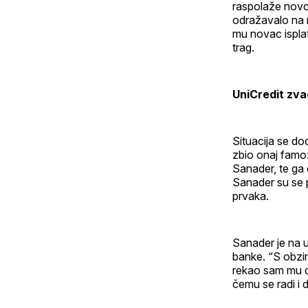
raspolaže novcem
odražavalo na 
mu novac ispla
trag.
UniCredit zv
Situacija se do
zbio onaj famoz
Sanader, te ga 
Sanader su se p
prvaka.
Sanader je na u
banke. “S obzir
rekao sam mu da
čemu se radi i 