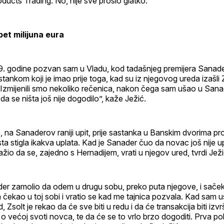
ducts Trading. No, nije sve prošlo glatko.
pet milijuna eura
9. godine pozvan sam u Vladu, kod tadašnjeg premijera Sanad
stankom koji je imao prije toga, kad su iz njegovog ureda izašli 
 Izmijenili smo nekoliko rečenica, nakon čega sam ušao u Sana
 se ništa još nije dogodilo”, kaže Ježić.
e, na Sanaderov raniji upit, prije sastanka u Banskim dvorima prov
a stigla ikakva uplata. Kad je Sanader čuo da novac još nije 
ražio da se, zajedno s Hernadijem, vrati u njegov ured, tvrdi Ježi
er zamolio da odem u drugu sobu, preko puta njegove, i sače
 čekao u toj sobi i vratio se kad me tajnica pozvala. Kad sam 
 Zsolt je rekao da će sve biti u redu i da će transakcija biti izv
i o većoj svoti novca, te da će se to vrlo brzo dogoditi. Prva po