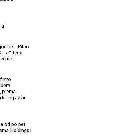
-a”
godine. “Pitao
L-a”, tvrdi
erima.
firme
adera
e, prema
 kojeg Ježić
ma od po pet
roma Holdings i