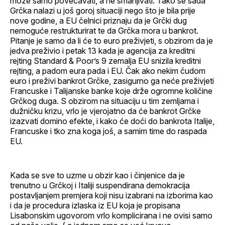
može samo povećavati, a ne smanjivati. Tako se sada
Grčka nalazi u još goroj situaciji nego što je bila prije
nove godine, a EU čelnici priznaju da je Grčki dug
nemoguće restrukturirat te da Grčka mora u bankrot.
Pitanje je samo da li će to euro preživjeti, s obzirom da je
jedva preživio i petak 13 kada je agencija za kreditni
rejting Standard & Poor’s 9 zemalja EU snizila kreditni
rejting, a padom eura pada i EU. Čak ako nekim čudom
euro i preživi bankrot Grčke, zasigurno ga neće preživjeti
Francuske i Talijanske banke koje drže ogromne količine
Grčkog duga. S obzirom na situaciju u tim zemljama i
dužničku krizu, vrlo je vjerojatno da će bankrot Grčke
izazvati domino efekte, i kako će doći do bankrota Italije,
Francuske i tko zna koga još, a samim time do raspada
EU.
Kada se sve to uzme u obzir kao i činjenice da je
trenutno u Grčkoj i Italiji suspendirana demokracija
postavljanjem premjera koji nisu izabrani na izborima kao
i da je procedura izlaska iz EU koja je propisana
Lisabonskim ugovorom vrlo komplicirana i ne ovisi samo