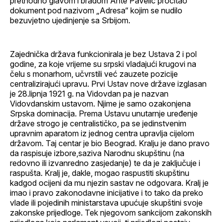
prethodno glavom i bradom Ante Pavelić pročitao
dokument pod nazivom „Adresa“ kojim se nudilo
bezuvjetno ujedinjenje sa Srbijom.
Zajednička država funkcionirala je bez Ustava 2 i pol
godine, za koje vrijeme su srpski vladajući krugovi na
čelu s monarhom, učvrstili već zauzete pozicije
centralizirajući upravu. Prvi Ustav nove države izglasan
je 28.lipnja 1921 g. na Vidovdan pa je nazvan
Vidovdanskim ustavom. Njime je samo ozakonjena
Srpska dominacija. Prema Ustavu unutarnje uređenje
države strogo je centralističko, pa se jedinstvenim
upravnim aparatom iz jednog centra upravlja cijelom
državom. Taj centar je bio Beograd. Kralju je dano pravo
da raspisuje izbore,saziva Narodnu skupštinu (na
redovno ili izvanredno zasjedanje) te da je zaključuje i
raspušta. Kralj je, dakle, mogao raspustiti skupštinu
kadgod ocijeni da mu njezin sastav ne odgovara. Kralj je
imao i pravo zakonodavne inicijative i to tako da preko
vlade ili pojedinih ministarstava upućuje skupštini svoje
zakonske prijedloge. Tek njegovom sankcijom zakonskih