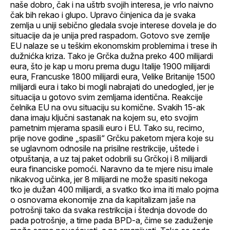
naše dobro, čak i na uštrb svojih interesa, je vrlo naivno
čak bih rekao i glupo. Upravo činjenica da je svaka
zemlja u uniji sebično gledala svoje interese dovela je do
situacije da je unija pred raspadom. Gotovo sve zemlje
EU nalaze se u teškim ekonomskim problemima i trese ih
dužnićka kriza. Tako je Grčka dužna preko 400 milijardi
eura, što je kap u moru prema dugu Italije 1900 milijardi
eura, Francuske 1800 milijardi eura, Velike Britanije 1500
milijardi eura i tako bi mogli nabrajati do unedogled, jer je
situacija u gotovo svim zemljama identična. Reakcije
čelnika EU na ovu situaciju su komične. Svakih 15-ak
dana imaju ključni sastanak na kojem su, eto svojim
pametnim mjerama spasili euro i EU. Tako su, recimo,
prije nove godine „spasili“ Grčku paketom mjera koje su
se uglavnom odnosile na prisilne restrikcije, uštede i
otpuštanja, a uz taj paket odobrili su Grčkoj i 8 milijardi
eura financiske pomoći. Naravno da te mjere nisu imale
nikakvog učinka, jer 8 milijardi ne može spasiti nekoga
tko je dužan 400 milijardi, a svatko tko ima iti malo pojma
o osnovama ekonomije zna da kapitalizam jaše na
potrošnji tako da svaka restrikcija i štednja dovode do
pada potrošnje, a time pada BPD-a, čime se zaduženje