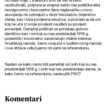
od naše volje, ( a jednom smo se već krvavo
razdruživali), potpuna je enigma zašto nas politička elita
neodgovorno i bezuvjetno tjera naglavačke u novu
asocijaciju ne uzimajući u obzir trenutačno činjenično
stanje, kao i loša povijesna iskustva, a poznato je da oni
koji ne uče iz svoje povijesti osuđeni su povijest
ponavljati. Današnji političari se ponašaju gotovo
identično kao i oni koji su nas predstavljali 1918 g.
podanički i irocionalno zanemarujći vitalne interese
hrvatskog naroda. Samo ovaj put o sudbini ovog naroda
i ove države odlučujemo mi sami na referendumu.
Nadam se kako ćemo biti pametniji od onih koji su nas
predstavljali 1918 g. i onih koji nas predstavljaju danas, te
kako ćemo na referendumu zaokružiti PROT
Komentari