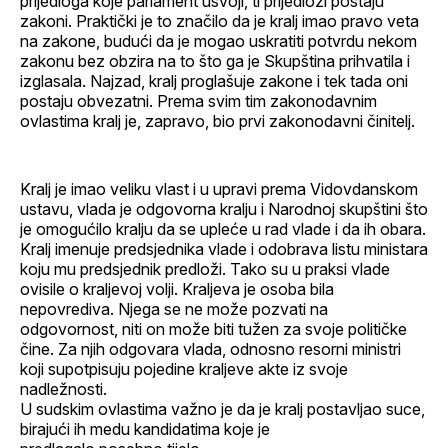
prijedloga koje parlament usvoji, ti prijedlozi postaju
zakoni. Praktički je to značilo da je kralj imao pravo veta
na zakone, budući da je mogao uskratiti potvrdu nekom
zakonu bez obzira na to što ga je Skupština prihvatila i
izglasala. Najzad, kralj proglašuje zakone i tek tada oni
postaju obvezatni. Prema svim tim zakonodavnim
ovlastima kralj je, zapravo, bio prvi zakonodavni činitelj.
Kralj je imao veliku vlast i u upravi prema Vidovdanskom
ustavu, vlada je odgovorna kralju i Narodnoj skupštini što
je omogućilo kralju da se upleće u rad vlade i da ih obara.
Kralj imenuje predsjednika vlade i odobrava listu ministara
koju mu predsjednik predloži. Tako su u praksi vlade
ovisile o kraljevoj volji. Kraljeva je osoba bila
nepovrediva. Njega se ne može pozvati na
odgovornost, niti on može biti tužen za svoje političke
čine. Za njih odgovara vlada, odnosno resorni ministri
koji supotpisuju pojedine kraljeve akte iz svoje
nadležnosti.
U sudskim ovlastima važno je da je kralj postavljao suce,
birajući ih medu kandidatima koje je