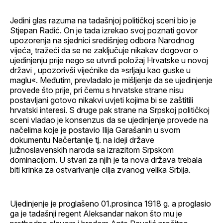
Jedini glas razuma na tadašnjoj političkoj sceni bio je
Stjepan Radić. On je tada izrekao svoj poznati govor
upozorenja na sjednici središnjeg odbora Narodnog
vijeća, tražeći da se ne zaključuje nikakav dogovor o
ujedinjenju prije nego se utvrdi položaj Hrvatske u novoj
državi , upozorivši vijećnike da »srljaju kao guske u
maglu«. Međutim, prevladalo je mišljenje da se ujedinjenje
provede što prije, pri čemu s hrvatske strane nisu
postavljani gotovo nikakvi uvjeti kojima bi se zaštitili
hrvatski interesi. S druge pak strane na Srpskoj političkoj
sceni vladao je konsenzus da se ujedinjenje provede na
načelima koje je postavio Ilija Garašanin u svom
dokumentu Načertanije tj. na ideji države
južnoslavenskih naroda sa izrazitom Srpskom
dominacijom. U stvari za njih je ta nova država trebala
biti krinka za ostvarivanje cilja zvanog velika Srbija.
Ujedinjenje je proglašeno 01.prosinca 1918 g. a proglasio
ga je tadašnji regent Aleksandar nakon što mu je