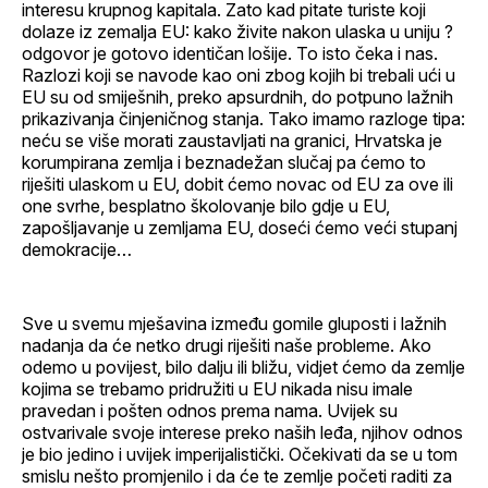
interesu krupnog kapitala. Zato kad pitate turiste koji
dolaze iz zemalja EU: kako živite nakon ulaska u uniju ?
odgovor je gotovo identičan lošije. To isto čeka i nas.
Razlozi koji se navode kao oni zbog kojih bi trebali ući u
EU su od smiješnih, preko apsurdnih, do potpuno lažnih
prikazivanja činjeničnog stanja. Tako imamo razloge tipa:
neću se više morati zaustavljati na granici, Hrvatska je
korumpirana zemlja i beznadežan slučaj pa ćemo to
riješiti ulaskom u EU, dobit ćemo novac od EU za ove ili
one svrhe, besplatno školovanje bilo gdje u EU,
zapošljavanje u zemljama EU, doseći ćemo veći stupanj
demokracije…
Sve u svemu mješavina između gomile gluposti i lažnih
nadanja da će netko drugi riješiti naše probleme. Ako
odemo u povijest, bilo dalju ili bližu, vidjet ćemo da zemlje
kojima se trebamo pridružiti u EU nikada nisu imale
pravedan i pošten odnos prema nama. Uvijek su
ostvarivale svoje interese preko naših leđa, njihov odnos
je bio jedino i uvijek imperijalistički. Očekivati da se u tom
smislu nešto promjenilo i da će te zemlje početi raditi za