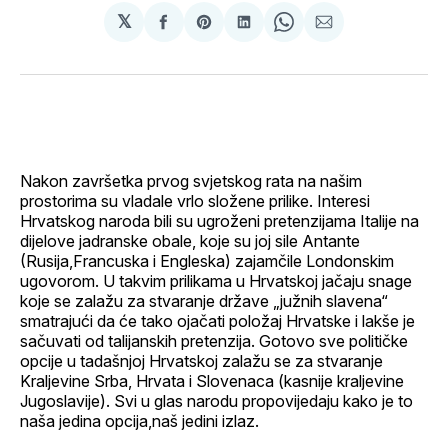
𝕏
podijeli
Share
podijeli
Share
podijeli
na
on
na
on
putem
svoj
Pinterest
svoj
WhatsApp
E-
Facebook
LinkedIn
maila
profil
Nakon završetka prvog svjetskog rata na našim
prostorima su vladale vrlo složene prilike. Interesi
Hrvatskog naroda bili su ugroženi pretenzijama Italije na
dijelove jadranske obale, koje su joj sile Antante
(Rusija,Francuska i Engleska) zajamčile Londonskim
ugovorom. U takvim prilikama u Hrvatskoj jačaju snage
koje se zalažu za stvaranje države „južnih slavena“
smatrajući da će tako ojačati položaj Hrvatske i lakše je
sačuvati od talijanskih pretenzija. Gotovo sve političke
opcije u tadašnjoj Hrvatskoj zalažu se za stvaranje
Kraljevine Srba, Hrvata i Slovenaca (kasnije kraljevine
Jugoslavije). Svi u glas narodu propovijedaju kako je to
naša jedina opcija,naš jedini izlaz.