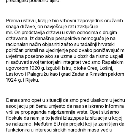
predlagalo posebno tijelo.
Prema ustavu, kralj je bio vrhovni zapovjednik oružanih
snaga države, on navješćuje rat i zaključuje
mir. On predstavlja državu u svim odnosima s drugim
državama. Iz današnje perspektive nemoguće je na
racionalan način objasniti zašto su tadašnji hrvatski
političari pristali na ujedinjenje pod ovako ponižavajućim
uvjetima posebno ako se uzme u obzir da nismo uspjeli
ni sačuvati svoj teritorijalni integritet već smo Rapalskim
ugovorom 1920 g. izgubili Istru, otoke Cres, Lošinj,
Lastovo i Palagružu kao i grad Zadar a Rimskim paktom
1924 g. i Rijeku.
Danas smo opet u situaciji da smo pred ulaskom u jednu
asocijaciju pri čemu umjesto da nas se iskreno informira
vrši se propaganda najprizemnije vrste. Opet slušamo
floskule da nam je to jedini izlaz,spas iz situacije u kojoj
se nalazimo. Međutim EU nije projekt koji je zamišljen da
funkcionira u interesu širokih narodnih masa već u