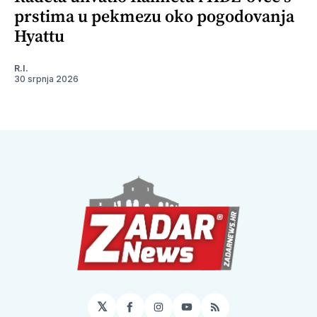
prstima u pekmezu oko pogodovanja
Hyattu
R.I.
30 srpnja 2026
𝕏
Facebook
Instagram
YouTube
RSS