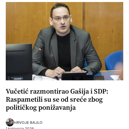
Vučetić razmontirao Gašija i SDP:
Raspametili su se od sreće zbog
političkog ponižavanja
HRVOJE BAJLO
1 kolovoza 2026