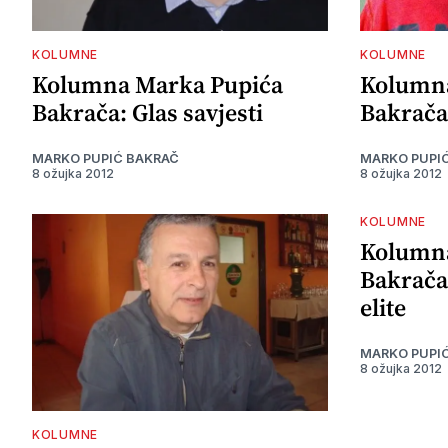
KOLUMNE
KOLUMNE
Kolumna Marka Pupića
Kolumna
Bakrača: Glas savjesti
Bakrača:
MARKO PUPIĆ BAKRAČ
MARKO PUPI
8 ožujka 2012
8 ožujka 2012
KOLUMNE
Kolumna
Bakrača:
elite
MARKO PUPI
8 ožujka 2012
KOLUMNE