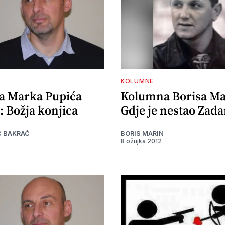
KOLUMNE
 Marka Pupića
Kolumna Borisa Ma
: Božja konjica
Gdje je nestao Zada
Ć BAKRAČ
BORIS MARIN
8 ožujka 2012