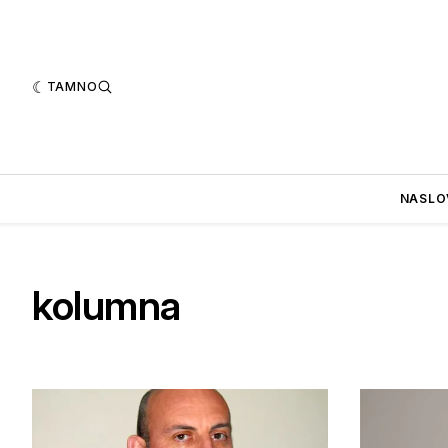
TAMNO
NASLO
kolumna