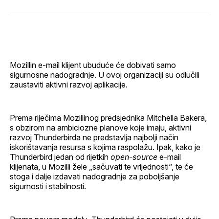
svoj
Pinterest
svoj
WhatsApp
E-
Facebook
LinkedIn
maila
profil
Mozillin e-mail klijent ubuduće će dobivati samo
sigurnosne nadogradnje. U ovoj organizaciji su odlučili
zaustaviti aktivni razvoj aplikacije.
Prema riječima Mozillinog predsjednika Mitchella Bakera,
s obzirom na ambiciozne planove koje imaju, aktivni
razvoj Thunderbirda ne predstavlja najbolji način
iskorištavanja resursa s kojima raspolažu. Ipak, kako je
Thunderbird jedan od rijetkih
open-source
e-mail
klijenata, u Mozilli žele „sačuvati te vrijednosti“, te će
stoga i dalje izdavati nadogradnje za poboljšanje
sigurnosti i stabilnosti.