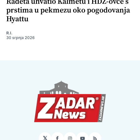
Radeta uhvatio Kalmetu i HDZ-ovce s
prstima u pekmezu oko pogodovanja
Hyattu
R.I.
30 srpnja 2026
𝕏