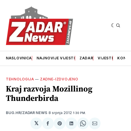
NASLOVNICA
NAJNOVIJE VIJESTI
ZADAR
VIJESTI
KONT
TEHNOLOGIJA
—
ZADNE-IZDVOJENO
Kraj razvoja Mozillinog
Thunderbirda
8 srpnja 2012
BUG.HR/ZADAR NEWS
1:30 PM.
𝕏
podijeli
Share
podijeli
Share
podijeli
na
on
na
on
putem