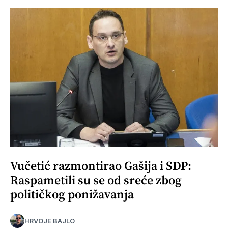
Vučetić razmontirao Gašija i SDP:
Raspametili su se od sreće zbog
političkog ponižavanja
HRVOJE BAJLO