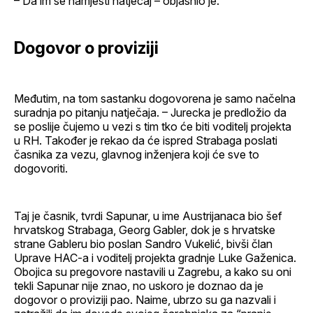
– Da im se namjesti natječaj – objasnio je.
Dogovor o proviziji
Međutim, na tom sastanku dogovorena je samo načelna
suradnja po pitanju natječaja. – Jurecka je predložio da
se poslije čujemo u vezi s tim tko će biti voditelj projekta
u RH. Također je rekao da će ispred Strabaga poslati
časnika za vezu, glavnog inženjera koji će sve to
dogovoriti.
Taj je časnik, tvrdi Sapunar, u ime Austrijanaca bio šef
hrvatskog Strabaga, Georg Gabler, dok je s hrvatske
strane Gableru bio poslan Sandro Vukelić, bivši član
Uprave HAC-a i voditelj projekta gradnje Luke Gaženica.
Obojica su pregovore nastavili u Zagrebu, a kako su oni
tekli Sapunar nije znao, no uskoro je doznao da je
dogovor o proviziji pao. Naime, ubrzo su ga nazvali i