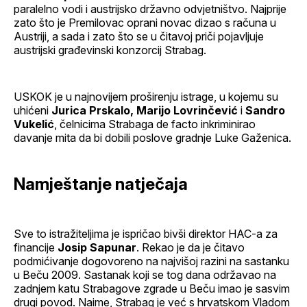
paralelno vodi i austrijsko državno odvjetništvo. Najprije
zato što je Premilovac oprani novac dizao s računa u
Austriji, a sada i zato što se u čitavoj priči pojavljuje
austrijski građevinski konzorcij Strabag.
USKOK je u najnovijem proširenju istrage, u kojemu su
uhićeni
Jurica Prskalo, Marijo Lovrinčević
i
Sandro
Vukelić
, čelnicima Strabaga de facto inkriminirao
davanje mita da bi dobili poslove gradnje Luke Gaženica.
Namještanje natječaja
Sve to istražiteljima je ispričao bivši direktor HAC-a za
financije
Josip Sapunar
. Rekao je da je čitavo
podmićivanje dogovoreno na najvišoj razini na sastanku
u Beču 2009. Sastanak koji se tog dana održavao na
zadnjem katu Strabagove zgrade u Beču imao je sasvim
drugi povod. Naime, Strabag je već s hrvatskom Vladom