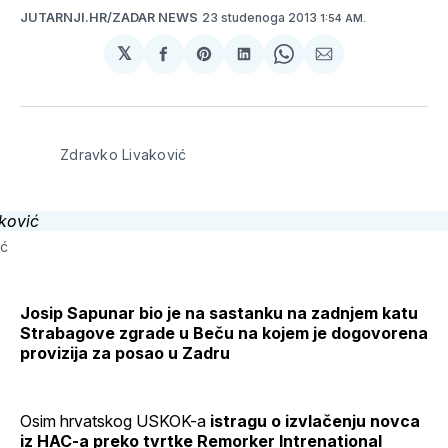
23 studenoga 2013
JUTARNJI.HR/ZADAR NEWS
1:54 AM.
𝕏
podijeli
Share
podijeli
Share
podijeli
na
on
na
on
putem
svoj
Pinterest
svoj
WhatsApp
E-
Facebook
LinkedIn
maila
profil
Zdravko Livaković
ić
Josip Sapunar bio je na sastanku na zadnjem katu
Strabagove zgrade u Beču na kojem je dogovorena
provizija za posao u Zadru
Osim hrvatskog USKOK-a
istragu o izvlačenju novca
iz HAC-a preko tvrtke Remorker Intrenational