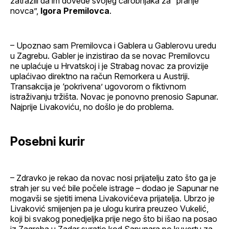
zatražili da im dovede svojeg čarobnjaka za “pranje
novca”,
Igora Premilovca
.
– Upoznao sam Premilovca i Gablera u Gablerovu uredu
u Zagrebu. Gabler je inzistirao da se novac Premilovcu
ne uplaćuje u Hrvatskoj i je Strabag novac za provizije
uplaćivao direktno na račun Remorkera u Austriji.
Transakcija je ‘pokrivena’ ugovorom o fiktivnom
istraživanju tržišta. Novac je ponovno prenosio Sapunar.
Najprije Livakoviću, no došlo je do problema.
Posebni kurir
– Zdravko je rekao da novac nosi prijatelju zato što ga je
strah jer su već bile počele istrage – dodao je Sapunar ne
mogavši se sjetiti imena Livakovićeva prijatelja. Ubrzo je
Livaković smijenjen pa je ulogu kurira preuzeo Vukelić,
koji bi svakog ponedjeljka prije nego što bi išao na posao