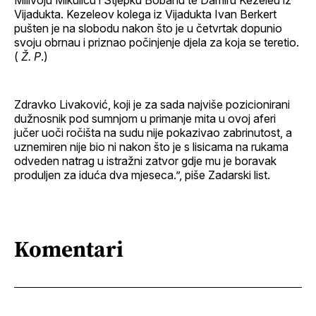
Milivoju Mikuliću i Stjepku Bobanu te Damiru Kezeleu iz
Vijadukta. Kezeleov kolega iz Vijadukta Ivan Berkert
pušten je na slobodu nakon što je u četvrtak dopunio
svoju obrnau i priznao počinjenje djela za koja se teretio.
(
Ž. P
.)
Zdravko Livaković, koji je za sada najviše pozicionirani
dužnosnik pod sumnjom u primanje mita u ovoj aferi
jučer uoči ročišta na sudu nije pokazivao zabrinutost, a
uznemiren nije bio ni nakon što je s lisicama na rukama
odveden natrag u istražni zatvor gdje mu je boravak
produljen za iduća dva mjeseca.”, piše Zadarski list.
Komentari