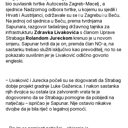
bio suvlasnik tvrtke Autocesta Zagreb-Macelj , a
sjednice Nadzornog odbora tvrtke, u kojemu su sjedili i
Hrvati i Austrijanci, održavale su se i u Zagrebu i u Beču.
Na jednoj od sjednica u Beču, prema tvrdnjama
Sapunara, razgovor tadašnjeg državnog tajnika za
infrastrukturu
Zdravka Livakovića
s članom Uprave
Strabaga
Rolandom Jureckom
krenuo je u novom
smjeru. Sapunar tvrdi da je on, premda član NO-a, na
sastanku trebao služiti isključivo kao prevoditelj, no to se
pokazalo suvišnim jer je Livaković odlično govorio
engleski.
– Livaković i Jurecka počeli su se dogovarati da Strabag
dobije projekt gradnje Luke Gaženica. I nakon sastanka
njih dvojica su ostala iza zatvorenih vrata te je
dogovoreno da se Strabagu pomogne da pobijedi na
natječaju – ispričao je Sapunar. Nije ostavio nikakve
dvojbe da je bila riječ o legalnoj pomoći.