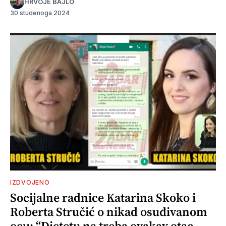
HRVOJE BAJLO
30 studenoga 2024
IZDVOJENO
Socijalne radnice Katarina Skoko i
Roberta Stručić o nikad osuđivanom
ocu: “Djetetu na treba ovakav otac,