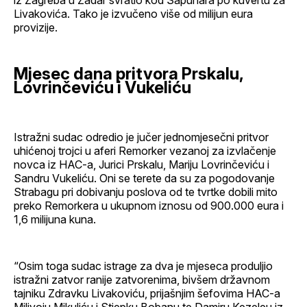
iz Zagreba u Zadar svratio kod Sapunara po kuvertu za
Livakovića. Tako je izvučeno više od milijun eura
provizije.
Mjesec dana pritvora Prskalu,
Lovrinčeviću i Vukeliću
Istražni sudac odredio je jučer jednomjesečni pritvor
uhićenoj trojci u aferi Remorker vezanoj za izvlačenje
novca iz HAC-a, Jurici Prskalu, Mariju Lovrinčeviću i
Sandru Vukeliću. Oni se terete da su za pogodovanje
Strabagu pri dobivanju poslova od te tvrtke dobili mito
preko Remorkera u ukupnom iznosu od 900.000 eura i
1,6 milijuna kuna.
“Osim toga sudac istrage za dva je mjeseca produljio
istražni zatvor ranije zatvorenima, bivšem državnom
tajniku Zdravku Livakoviću, prijašnjim šefovima HAC-a