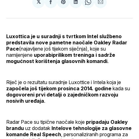
𝕏
podijeli
Share
podijeli
Share
podijeli
na
on
na
on
putem
svoj
Pinterest
svoj
WhatsApp
E-
Facebook
LinkedIn
maila
profil
Luxottica je u suradnji s tvrtkom Intel službeno
predstavila nove pametne naočale Oakley Radar
Pace
(najavljene još tijekom siječnja), koje su
namijenjene
uporabiprilikom treninga i sadrže
mogućnost korištenja glasovnih komandi
.
Riječ je o rezultatu suradnje Luxottice i Intela koja je
započela još tijekom prosinca 2014. godine
kada su
dogovoreni prvi detalji o zajedničkom razvoju
nosivih uređaja
.
Radar Pace su tipične naočale koje
pripadaju Oakley
brandu
uz dodatak
Intelove tehnologije za glasovne
komande Real Speech
, personaliziranih programa za