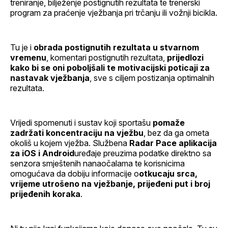
treniranje, bilježenje postignutih rezultata te trenerski
program za praćenje vježbanja pri trčanju ili vožnji bicikla.
Tu je i
obrada postignutih rezultata u stvarnom
vremenu
, komentari postignutih rezultata,
prijedlozi
kako bi se oni poboljšali te motivacijski poticaji za
nastavak vježbanja
, sve s ciljem postizanja optimalnih
rezultata.
Vrijedi spomenuti i sustav koji sportašu
pomaže
zadržati koncentraciju na vježbu
, bez da ga ometa
okoliš u kojem vježba. Službena
Radar Pace aplikacija
za iOS i Android
uređaje preuzima podatke direktno sa
senzora smještenih nanaočalama te korisnicima
omogućava da dobiju informacije o
otkucaju srca,
vrijeme utrošeno na vježbanje, prijeđeni put i broj
prijeđenih koraka
.