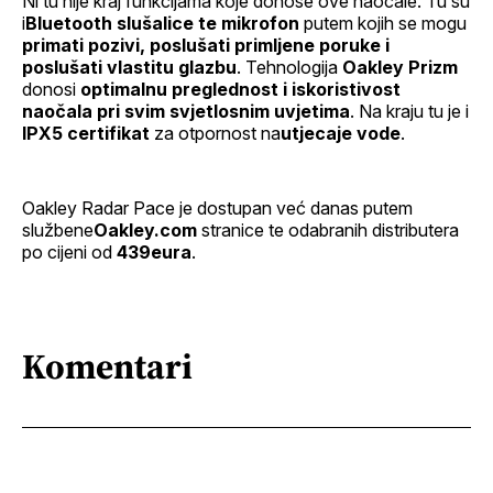
Ni tu nije kraj funkcijama koje donose ove naočale. Tu su
i
Bluetooth slušalice te mikrofon
putem kojih se mogu
primati pozivi, poslušati primljene poruke i
poslušati vlastitu glazbu
. Tehnologija
Oakley Prizm
donosi
optimalnu preglednost i iskoristivost
naočala pri svim svjetlosnim uvjetima
. Na kraju tu je i
IPX5 certifikat
za otpornost na
utjecaje vode
.
Oakley Radar Pace je dostupan već danas putem
službene
Oakley.com
stranice te odabranih distributera
po cijeni od
439eura
.
Komentari