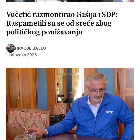
Vučetić razmontirao Gašija i SDP:
Raspametili su se od sreće zbog
političkog ponižavanja
HRVOJE BAJLO
1 kolovoza 2026