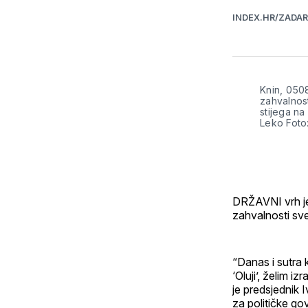
INDEX.HR/ZADA
Knin, 050
zahvalnost
stijega na
Leko Foto
DRŽAVNI vrh je
zahvalnosti sve
“Danas i sutra
‘Oluji’, želim i
je predsjednik 
za političke gov