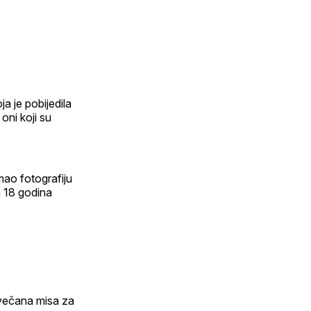
a je pobijedila
 oni koji su
imao fotografiju
 18 godina
svečana misa za