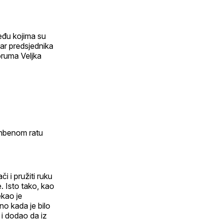
eđu kojima su
ar predsjednika
ruma Veljka
ambenom ratu
i i pružiti ruku
. Isto tako, kao
ekao je
no kada je bilo
ć i dodao da iz