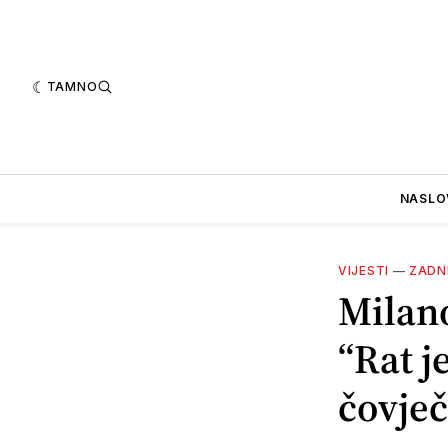
TAMNO
NASLO
VIJESTI
—
ZADN
Milano
“Rat j
čovje