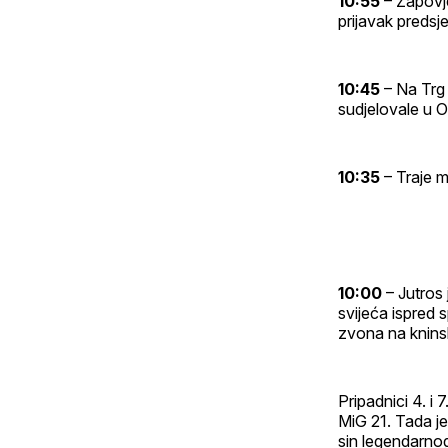
10:55
– Zapovje
prijavak predsj
10:45
– Na Trg 
sudjelovale u Ol
10:35
– Traje m
10:00
– Jutros 
svijeća ispred
zvona na kninsk
Pripadnici 4. i 
MiG 21. Tada je
sin legendarno