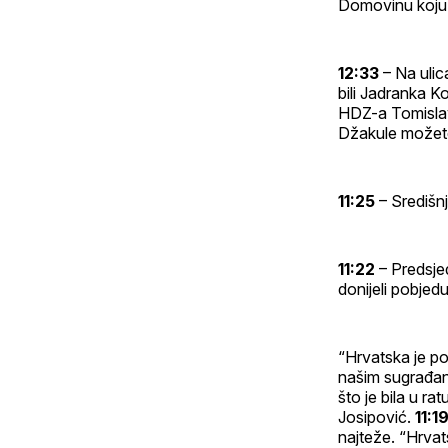
Domovinu koju v
12:33
– Na ulic
bili Jadranka K
HDZ-a Tomislav
Džakule možete
11:25
– Središnj
11:22
– Predsje
donijeli pobjed
“Hrvatska je pob
našim sugrađani
što je bila u ra
Josipović.
11:1
najteže. “Hrvats