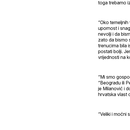
toga trebamo iz
“Oko temeljnih 
upornost i snag
nevolji i da bis
zato da bismo sl
trenucima bila 
postati bolji. J
vrijednosti na 
“Mi smo gospoda
“Beogradu ili P
je Milanović i 
hrvatska vlast 
“Veliki i moćni 