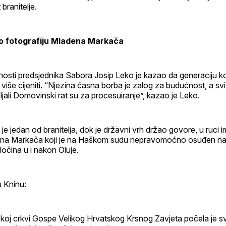
 branitelje.
ao fotografiju Mladena Markača
osti predsjednika Sabora Josip Leko je kazao da generaciju koj
 i više cijeniti. “Njezina časna borba je zalog za budućnost, a svi
jali Domovinski rat su za procesuiranje”, kazao je Leko.
 je jedan od branitelja, dok je državni vrh držao govore, u ruci 
ena Markača koji je na Haškom sudu nepravomoćno osuđen na
očina u i nakon Oluje.
u Kninu:
koj crkvi Gospe Velikog Hrvatskog Krsnog Zavjeta počela je 