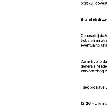
politiku i dovest
Branitelj drž
Obnašatelj dužn
treba afirmirati
eventualno ukal
Zanimljivo je da
generala Mlad
zatvora zbog zl
Tijek proslave 
12:36
– U knins