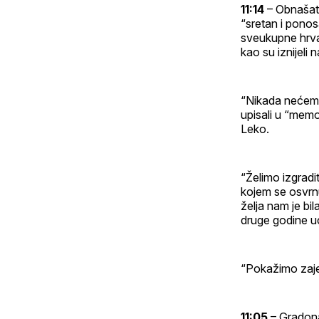
11:14
– Obnašate
“sretan i pono
sveukupne hrvat
kao su iznijeli 
“Nikada nećemo 
upisali u “memor
Leko.
“Želimo izgradit
kojem se osvrnu
želja nam je bi
druge godine uć
“Pokažimo zajed
11:05
– Gradonač