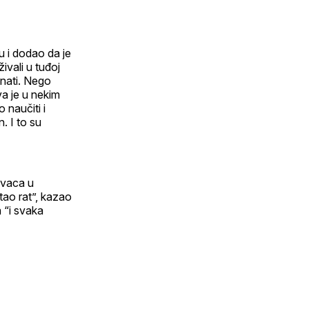
u i dodao da je
ivali u tuđoj
iznati. Nego
va je u nekim
 naučiti i
n. I to su
ivaca u
tao rat”, kazao
a “i svaka