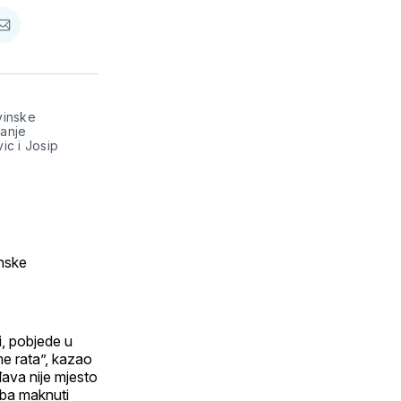
re
podijeli
putem
tsApp
E-
maila
vinske
zanje
ic i Josip
nske
, pobjede u
eme rata”, kazao
đava nije mjesto
reba maknuti