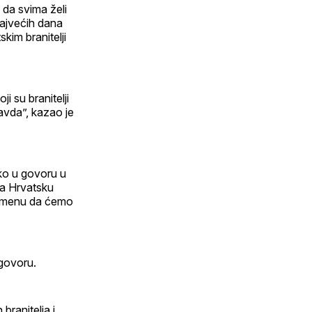
da svima želi
najvećih dana
kim branitelji
i su branitelji
ravda”, kazao je
eko u govoru u
za Hrvatsku
apomenu da ćemo
 govoru.
branitelja i