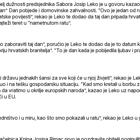
lj dužnosti predsjednika Sabora Josip Leko je u govoru kazao 
san” Dan pobjede i domovinske zahvalnosti. “Ovo je jedan od 
ske povijesti”, rekao je Leko te dodao da taj dan pripada hrvats
najteži teret u “nametnutom ratu”.
zaboraviti taj dan”, poručio je Leko te dodao da je to datum koj
iju hrvatskih branitelja”. “To je dan kada je pobijedila ljubav i p
i državu jednakih šansi za sve koji će u njoj živjeti”, rekao je L
o i na tešku gospodarsku situaciju. “Kad smo kretali u borbu 
la da vratimo u okrilje europskih naroda”, kazao je Leko uz n
i u EU.
ništvo i u miru, kao što smo pokazali u ratu”, rekao je Leko u
elnica Knina Josipa Rimac prvo je pozdravila obitelji poginulih 