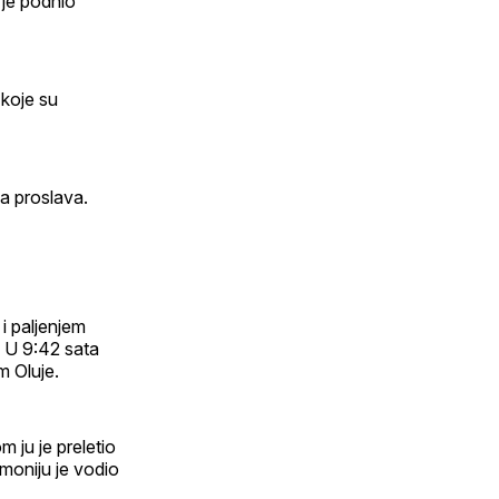
 je podnio
 koje su
a proslava.
i paljenjem
. U 9:42 sata
m Oluje.
m ju je preletio
moniju je vodio