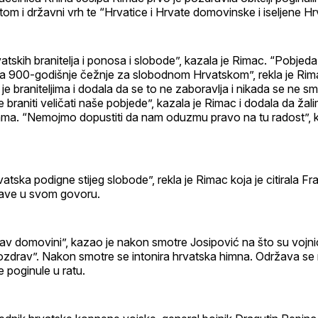
otom i državni vrh te “Hrvatice i Hrvate domovinske i iseljene Hr
atskih branitelja i ponosa i slobode”, kazala je Rimac. “Pobjed
runa 900-godišnje čežnje za slobodnom Hrvatskom”, rekla je Rima
a je braniteljima i dodala da se to ne zaboravlja i nikada se ne sm
raniti veličati naše pobjede”, kazala je Rimac i dodala da žal
ama. “Nemojmo dopustiti da nam oduzmu pravo na tu radost”, 
vatska podigne stijeg slobode”, rekla je Rimac koja je citirala 
đave u svom govoru.
v domovini”, kazao je nakon smotre Josipović na što su vojnic
ozdrav”. Nakon smotre se intonira hrvatska himna. Održava se 
e poginule u ratu.