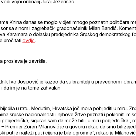
odi vojni ordinarij Juraj Jezerinac.
ama Knina danas se moglo vidjeti mnogo poznatih političara m
osor sa sinom i zagrebački gradonačelnik Milan Bandić. Koment
a Karamara o dolasku predsjednika Srpskog demokratskog fo
 pročitati
ovdje
.
a proslava je završila.
dnik Ivo Josipović je kazao da su branitelji u pravednom i obr
u i da im je na tome zahvalan.
ijedila u ratu. Međutim, Hrvatska još mora pobijediti u miru. Znač
ma srpske nacionalnosti i njihove žrtve priznati i pokloniti im se
tu pobjednička, siguran sam da može biti i u miru pobjednička”, r
9
– Premijer Zoran Milanović je u govoru rekao da smo bili zajed
ki put je najteži put i cijena je bila ogromna”, rekao je Milanovi