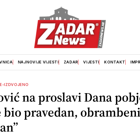
VNICA
NAJNOVIJE VIJESTI
ZADAR
VIJESTI
KONTAKT
IMP
E-IZDVOJENO
vić na proslavi Dana pobj
e bio pravedan, obrambeni
čan”