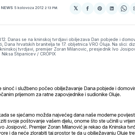
𝕏
5 kolovoza 2012
R NEWS
2:13 PM.
podijeli
Share
podijeli
Sha
na
on
na
on
svoj
Pinterest
svoj
Wha
Facebook
LinkedIn
profil
812. Danas se na kninskoj tvrdjavi obiljezava Dan pobjede i domo
i, Dana hrvatskih branitelja te 17. obljetnica VRO Oluja. Na slici: di
 kninskoj tvrdjavi, premijer Zoran Milanovic, presjednik Ivo Josipov
: Niksa Stipanicev / CROPIX
 sinoć i službeno počeo obilježavanje Dana pobjede i domovi
čanim prijemom za ratne zapovjednike i sudionike Oluje.
 kada se sjećamo možda najvećeg dana naše moderne povijesti
zraziti svoje poštovanje vašem djelu, onome što ste učinili u vrij
Ivo Josipović. Premijer Zoran Milanović je rekao da Kninska tvr
ore i da neće zlorabiti taj prostor te da u obilježavanju Oluje t