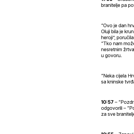
branitelje pa p
“Ovo je dan hrv
Oluji bila je k
heroji”, poručil
“Tko nam može b
nesretnim žrtv
u govoru.
“Neka cijela Hr
sa kninske tvr
10:57
– “Pozdra
odgovorili – “P
za sve branitelj