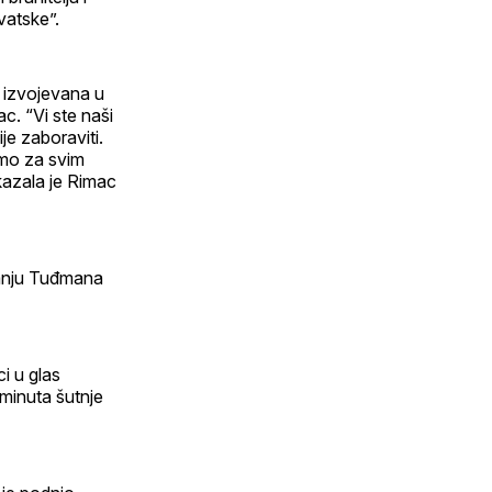
vatske”.
a izvojevana u
c. “Vi ste naši
ije zaboraviti.
imo za svim
kazala je Rimac
Franju Tuđmana
i u glas
minuta šutnje