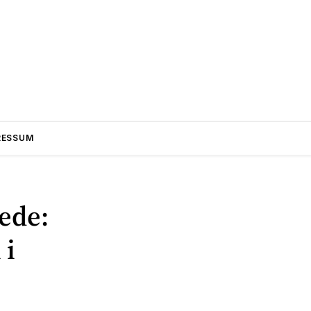
RESSUM
ede:
 i