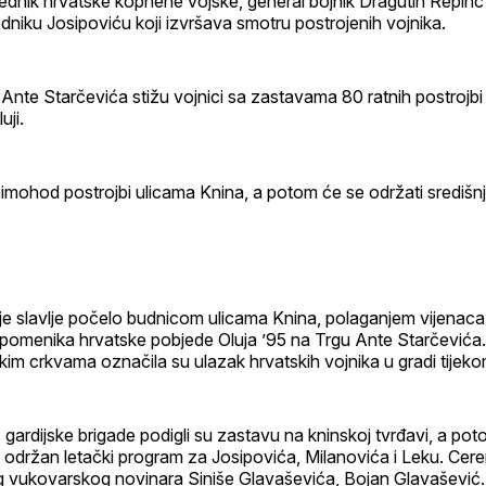
dnik hrvatske kopnene vojske, general bojnik Dragutin Repinc
edniku Josipoviću koji izvršava smotru postrojenih vojnika.
Ante Starčevića stižu vojnici sa zastavama 80 ratnih postrojbi
uji.
imohod postrojbi ulicama Knina, a potom će se održati središnj
je slavlje počelo budnicom ulicama Knina, polaganjem vijenaca 
 spomenika hrvatske pobjede Oluja ’95 na Trgu Ante Starčevića
im crkvama označila su ulazak hrvatskih vojnika u gradi tijeko
7. gardijske brigade podigli su zastavu na kninskoj tvrđavi, a poto
 održan letački program za Josipovića, Milanovića i Leku. Cere
g vukovarskog novinara Siniše Glavaševića, Bojan Glavašević.