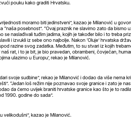
vući pouku kako graditi Hrvatsku.
vrijednosti moramo biti jedinstveni”, kazao je Milanović u govor
a “naša posebnost”. “Ovaj praznik ne slavimo zato da bismo už
mo se naslađivali tuđim jadima, kojih je također bilo i to treba pr
avili i izvukli iz sebe ono najbolje. Nakon ‘Oluje’ hrvatska drža
ispod razine svog zadatka. Međutim, to su stvari iz kojih trebamo
er naš rat, i to je bit, je bio pravedan, obrambeni, čovječan, huma
kojima ulazimo u Europu’, rekao je Milanović.
ri svoje sudbine”, rekao je Milanović i dodao da više nema kr
ešti”. “Jedan loš režim nije poznavao svoje granice i zato je nas
dodao da ćemo uvijek braniti hrvatske granice kao što je to radil
od 1990. godine do sada”.
su velikodušni”, kazao je Milanović.