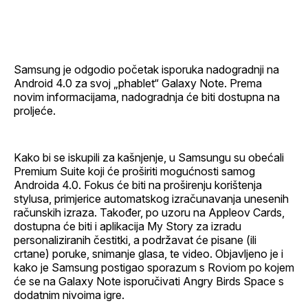
Facebook
LinkedIn
maila
profil
Samsung je odgodio početak isporuka nadogradnji na
Android 4.0 za svoj „phablet“ Galaxy Note. Prema
novim informacijama, nadogradnja će biti dostupna na
proljeće.
Kako bi se iskupili za kašnjenje, u Samsungu su obećali
Premium Suite koji će proširiti mogućnosti samog
Androida 4.0. Fokus će biti na proširenju korištenja
stylusa, primjerice automatskog izračunavanja unesenih
računskih izraza. Također, po uzoru na Appleov Cards,
dostupna će biti i aplikacija My Story za izradu
personaliziranih čestitki, a podržavat će pisane (ili
crtane) poruke, snimanje glasa, te video. Objavljeno je i
kako je Samsung postigao sporazum s Roviom po kojem
će se na Galaxy Note isporučivati Angry Birds Space s
dodatnim nivoima igre.