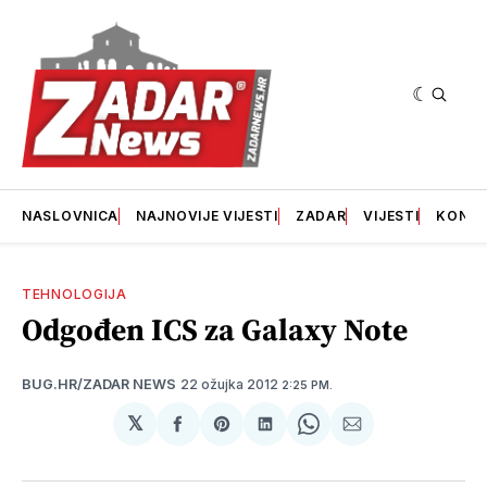
NASLOVNICA
NAJNOVIJE VIJESTI
ZADAR
VIJESTI
KONT
TEHNOLOGIJA
Odgođen ICS za Galaxy Note
22 ožujka 2012
BUG.HR/ZADAR NEWS
2:25 PM.
𝕏
podijeli
Share
podijeli
Share
podijeli
na
on
na
on
putem
svoj
Pinterest
svoj
WhatsApp
E-