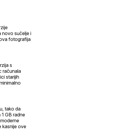
zije
novo sučelje i
lova fotografija
zija s
c računala
i starijih
 minimalno
u, tako da
m 1 GB radne
a moderne
e kasnije ove