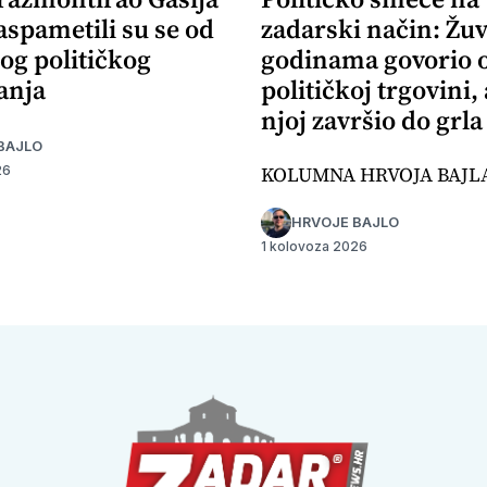
aspametili su se od
zadarski način: Žuv
og političkog
godinama govorio 
anja
političkoj trgovini,
njoj završio do grla
BAJLO
KOLUMNA HRVOJA BAJL
26
HRVOJE BAJLO
1 kolovoza 2026