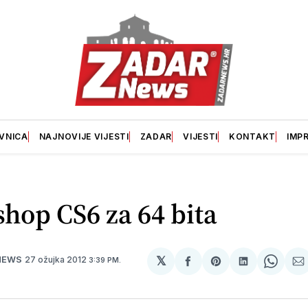
VNICA
NAJNOVIJE VIJESTI
ZADAR
VIJESTI
KONTAKT
IMP
hop CS6 za 64 bita
𝕏
27 ožujka 2012
NEWS
3:39 PM.
podijeli
Share
podijeli
Share
p
na
on
na
on
p
svoj
Pinterest
svoj
What
E
Facebook
LinkedIn
m