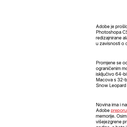
Adobe je prošl
Photoshopa CS6
redizajnirane a
u zavisnosti o 
Promjene se od
ograničenim m
isključivo 64-b
Macova s 32-bit
Snow Leopard 
Novina ima i na
Adobe
prepor
memorije. Osim
višejezgrene p