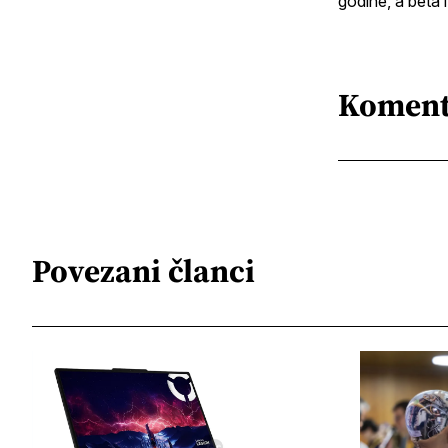
godine, a beta
Koment
Povezani članci