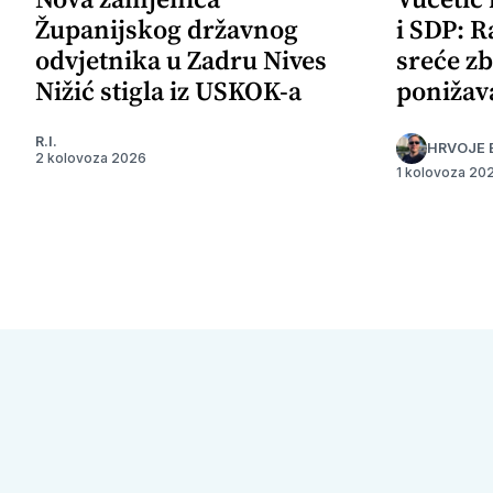
Županijskog državnog
i SDP: R
odvjetnika u Zadru Nives
sreće zb
Nižić stigla iz USKOK-a
ponižav
R.I.
HRVOJE 
2 kolovoza 2026
1 kolovoza 20