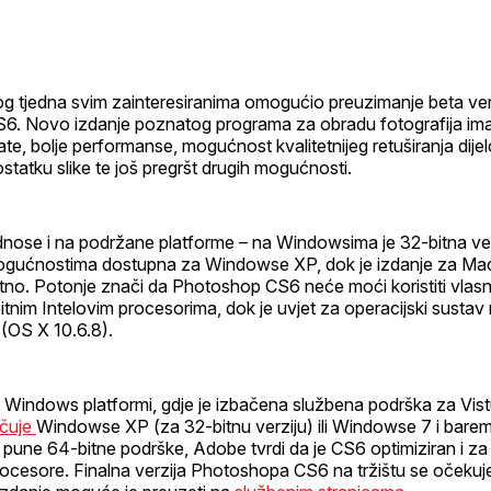
profil
og tjedna svim zainteresiranima omogućio preuzimanje beta ver
. Novo izdanje poznatog programa za obradu fotografija ima 
late, bolje performanse, mogućnost kvalitetnijeg retuširanja dije
ostatku slike te još pregršt drugih mogućnosti.
nose i na podržane platforme – na Windowsima je 32-bitna ver
ogućnostima dostupna za Windowse XP, dok je izdanje za Ma
itno. Potonje znači da Photoshop CS6 neće moći koristiti vlasnic
nim Intelovim procesorima, dok je uvjet za operacijski sustav
(OS X 10.6.8).
 Windows platformi, gdje je izbačena službena podrška za Vist
učuje
Windowse XP (za 32-bitnu verziju) ili Windowse 7 i bare
 pune 64-bitne podrške, Adobe tvrdi da je CS6 optimiziran i z
rocesore. Finalna verzija Photoshopa CS6 na tržištu se očekuj