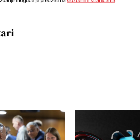
 izdanje moguće je preuzeti na
službenim stranicama
.
ari