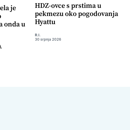
HDZ-ovce s prstima u
ela je
pekmezu oko pogodovanja
o
Hyattu
 a onda u
R.I.
30 srpnja 2026
A