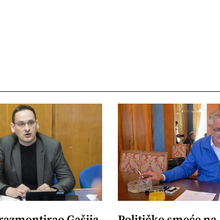
 razmontirao Gašija
Političko smeće na