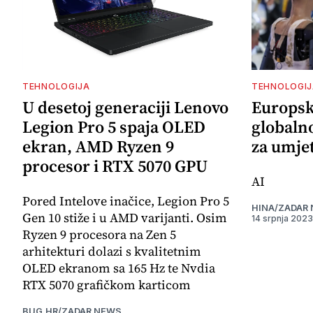
TEHNOLOGIJA
TEHNOLOGIJ
U desetoj generaciji Lenovo
Europska
Legion Pro 5 spaja OLED
globaln
ekran, AMD Ryzen 9
za umjet
procesor i RTX 5070 GPU
AI
Pored Intelove inačice, Legion Pro 5
HINA/ZADAR
Gen 10 stiže i u AMD varijanti. Osim
14 srpnja 2023
Ryzen 9 procesora na Zen 5
arhitekturi dolazi s kvalitetnim
OLED ekranom sa 165 Hz te Nvdia
RTX 5070 grafičkom karticom
BUG.HR/ZADAR NEWS