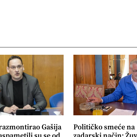
 razmontirao Gašija
Političko smeće na
aspametili su se od
zadarski način: Žuv