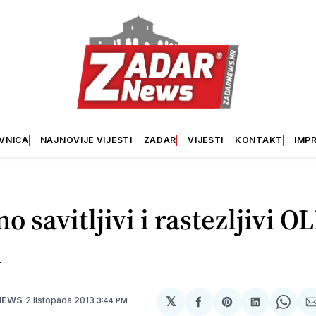
VNICA
NAJNOVIJE VIJESTI
ZADAR
VIJESTI
KONTAKT
IMP
o savitljivi i rastezljivi O
i
𝕏
2 listopada 2013
NEWS
3:44 PM.
podijeli
Share
podijeli
Shar