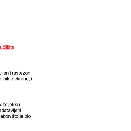
putem
sApp
E-
maila
čilišta
ijan i rastezan
ibilne ekrane, i
željeli su
edstavljeni
akon što je bio