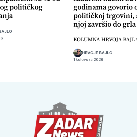
og političkog
godinama govorio 
anja
političkoj trgovini,
njoj završio do grla
BAJLO
KOLUMNA HRVOJA BAJL
26
HRVOJE BAJLO
1 kolovoza 2026