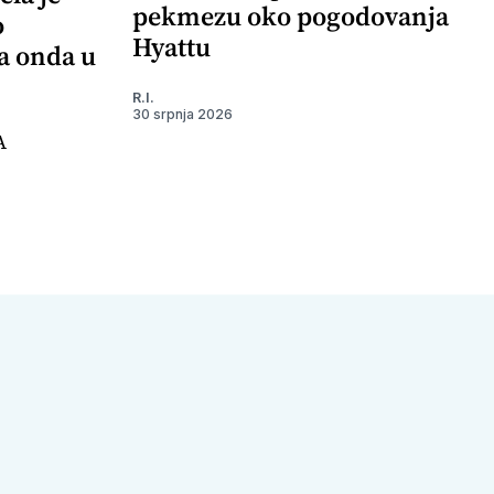
pekmezu oko pogodovanja
o
Hyattu
 a onda u
R.I.
30 srpnja 2026
A