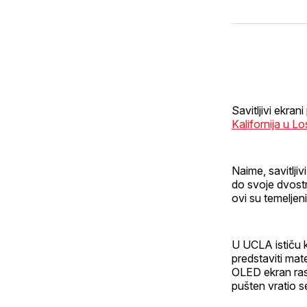
Savitljivi ekran
Kalifornija u L
Naime, savitlji
do svoje dvostr
ovi su temeljen
U UCLA ističu k
predstaviti mat
OLED ekran rast
pušten vratio se