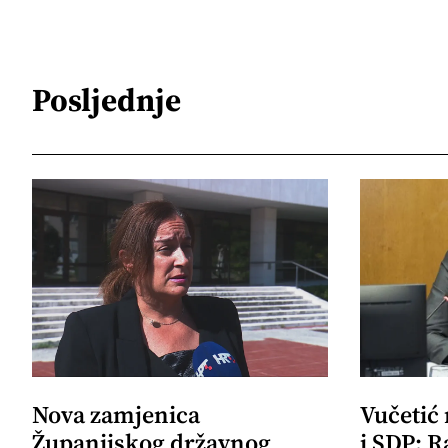
Posljednje
Nova zamjenica
Vučetić
Županijskog državnog
i SDP: R