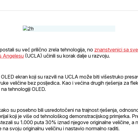
na
on
na
on
svoj
Pinterest
svoj
What
Facebook
LinkedIn
profil
i postali su već prilično zrela tehnologija, no
znanstvenici sa sveu
os Angelesu
(UCLA) učinili su korak dalje u razvoju.
vi OLED ekran koji su razvili na UCLA može biti višestruko presav
uke veličine bez posljedica. Kao i većina drugih rješenja za fleks
i na tehnologiji OLED.
ako su posebno bili usredotočeni na trajnost rješenja, odnosno 
erijal koji je više od tehnološkog demonstracijskog primjerka. Pr
ezali su 1.000 puta 30% iznad njegove originalne veličine, a n
 na svoju originalnu veličinu i nastavio normalno raditi.