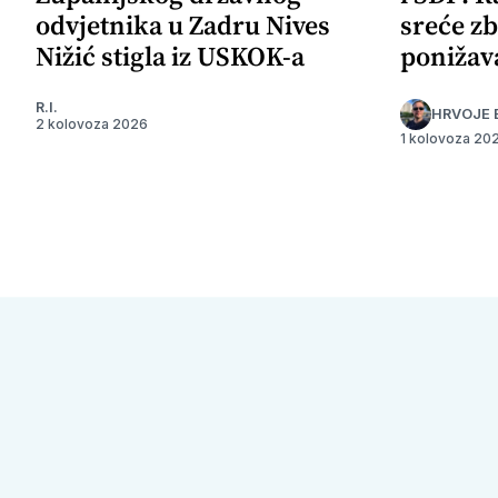
odvjetnika u Zadru Nives
sreće zb
Nižić stigla iz USKOK-a
ponižav
R.I.
HRVOJE 
2 kolovoza 2026
1 kolovoza 20