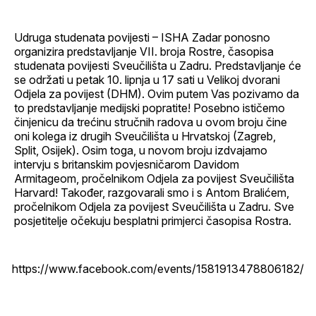
Facebook
LinkedIn
maila
profil
Udruga studenata povijesti – ISHA Zadar ponosno
organizira predstavljanje VII. broja Rostre, časopisa
studenata povijesti Sveučilišta u Zadru. Predstavljanje će
se održati u petak 10. lipnja u 17 sati u Velikoj dvorani
Odjela za povijest (DHM). Ovim putem Vas pozivamo da
to predstavljanje medijski popratite! Posebno ističemo
činjenicu da trećinu stručnih radova u ovom broju čine
oni kolega iz drugih Sveučilišta u Hrvatskoj (Zagreb,
Split, Osijek). Osim toga, u novom broju izdvajamo
intervju s britanskim povjesničarom Davidom
Armitageom, pročelnikom Odjela za povijest Sveučilišta
Harvard! Također, razgovarali smo i s Antom Bralićem,
pročelnikom Odjela za povijest Sveučilišta u Zadru. Sve
posjetitelje očekuju besplatni primjerci časopisa Rostra.
https://www.facebook.com/events/1581913478806182/