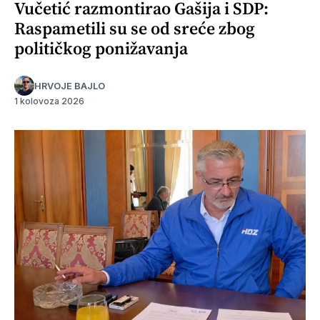
Vučetić razmontirao Gašija i SDP:
Raspametili su se od sreće zbog
političkog ponižavanja
HRVOJE BAJLO
1 kolovoza 2026