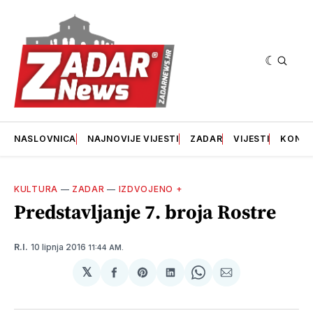
NASLOVNICA
NAJNOVIJE VIJESTI
ZADAR
VIJESTI
KONT
KULTURA
—
ZADAR
—
IZDVOJENO +
Predstavljanje 7. broja Rostre
10 lipnja 2016
R.I.
11:44 AM.
𝕏
podijeli
Share
podijeli
Share
podijeli
na
on
na
on
putem
svoj
Pinterest
svoj
WhatsApp
E-