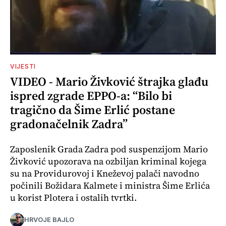
VIJESTI
VIDEO - Mario Živković štrajka glađu
ispred zgrade EPPO-a: “Bilo bi
tragično da Šime Erlić postane
gradonačelnik Zadra”
Zaposlenik Grada Zadra pod suspenzijom Mario
Živković upozorava na ozbiljan kriminal kojega
su na Providurovoj i Kneževoj palači navodno
počinili Božidara Kalmete i ministra Šime Erlića
u korist Plotera i ostalih tvrtki.
HRVOJE BAJLO