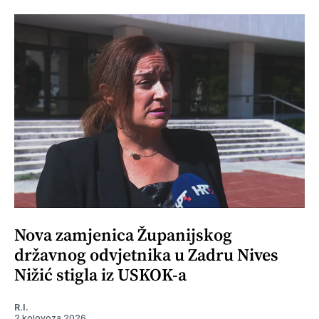
Nova zamjenica Županijskog
državnog odvjetnika u Zadru Nives
Nižić stigla iz USKOK-a
R.I.
2 kolovoza 2026