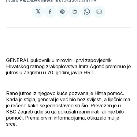
18 ožujka 2012
INDEX.HR/ZADAR NEWS
12:57 PM.
𝕏
podijeli
Share
podijeli
Share
podijeli
na
on
na
on
putem
svoj
Pinterest
svoj
WhatsApp
E-
Facebook
LinkedIn
maila
profil
GENERAL pukovnik u mirovini i prvi zapovjednik
Hrvatskog ratnog zrakoplovstva Imra Agotić preminuo je
jutros u Zagrebu u 70. godini, javlja HRT.
Rano jutros iz njegovo kuće pozvana je Hitna pomoć.
Kada je stigla, general je već bio bez svijesti, a liječnicima
je rečeno kako se jednostavno srušio. Prevezen je u
KBC Zagreb gdje su ga pokušali reanimirati, ali nije bilo
pomoći. Prema prvim informacijama, otkazalo mu je
srce.