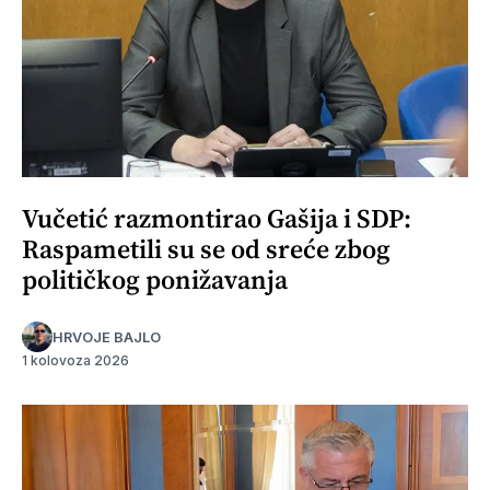
Vučetić razmontirao Gašija i SDP:
Raspametili su se od sreće zbog
političkog ponižavanja
HRVOJE BAJLO
1 kolovoza 2026