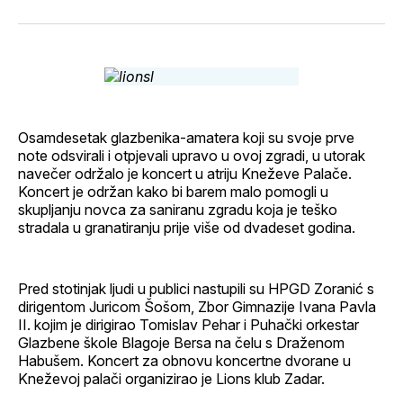
svoj
Pinterest
svoj
WhatsApp
E-
Facebook
LinkedIn
maila
profil
Osamdesetak glazbenika-amatera koji su svoje prve
note odsvirali i otpjevali upravo u ovoj zgradi, u utorak
navečer održalo je koncert u atriju Kneževe Palače.
Koncert je održan kako bi barem malo pomogli u
skupljanju novca za saniranu zgradu koja je teško
stradala u granatiranju prije više od dvadeset godina.
Pred stotinjak ljudi u publici nastupili su HPGD Zoranić s
dirigentom Juricom Šošom, Zbor Gimnazije Ivana Pavla
II. kojim je dirigirao Tomislav Pehar i Puhački orkestar
Glazbene škole Blagoje Bersa na čelu s Draženom
Habušem. Koncert za obnovu koncertne dvorane u
Kneževoj palači organizirao je Lions klub Zadar.