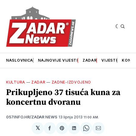
NASLOVNICA
NAJNOVIJE VIJESTI
ZADAR
VIJESTI
KONT
KULTURA
—
ZADAR
—
ZADNE-IZDVOJENO
Prikupljeno 37 tisuća kuna za
koncertnu dvoranu
13 lipnja 2013
057INFO.HR/ZADAR NEWS
11:00 AM.
𝕏
podijeli
Share
podijeli
Share
podijeli
na
on
na
on
putem