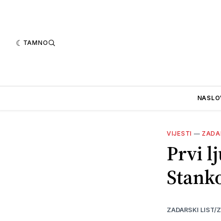
TAMNO
NASLO
VIJESTI
—
ZADA
Prvi l
Stanko
ZADARSKI LIST/