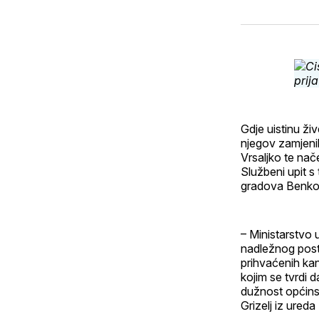
Gdje uistinu ži
njegov zamjeni
Vrsaljko te nač
Službeni upit s 
gradova Benkov
– Ministarstvo
nadležnog post
prihvaćenih kan
kojim se tvrdi 
dužnost općins
Grizelj iz ured