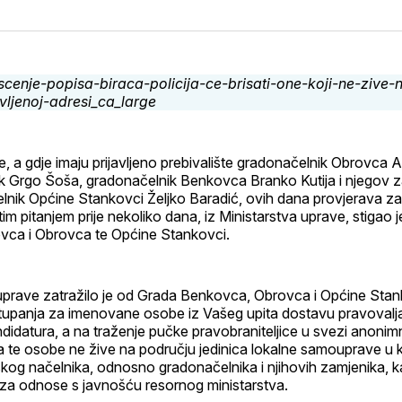
na
on
na
o
svoj
Pinterest
svoj
W
Facebook
Linked
profil
ve, a gdje imaju prijavljeno prebivalište gradonačelnik Obrovca 
k Grgo Šoša, gradonačelnik Benkovca Branko Kutija i njegov 
elnik Općine Stankovci Željko Baradić, ovih dana provjerava zad
tim pitanjem prije nekoliko dana, iz Ministarstva uprave, stigao j
ca i Obrovca te Općine Stankovci.
 uprave zatražilo je od Grada Benkovca, Obrovca i Općine Stan
upanja za imenovane osobe iz Vašeg upita dostavu pravovalja
didatura, a na traženje pučke pravobraniteljice u svezi anoni
da te osobe ne žive na području jedinica lokalne samouprave u
kog načelnika, odnosno gradonačelnika i njihovih zamjenika,
a za odnose s javnošću resornog ministarstva.