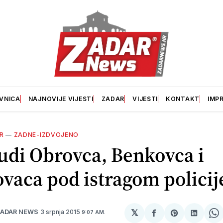
VNICA
NAJNOVIJE VIJESTI
ZADAR
VIJESTI
KONTAKT
IMP
R
—
ZADNE-IZDVOJENO
judi Obrovca, Benkovca i
vaca pod istragom policij
𝕏
3 srpnja 2015
ZADAR NEWS
9:07 AM.
podijeli
Share
podijel
S