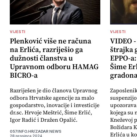
VIJESTI
VIJESTI
Plenković više ne računa
VIDEO -
na Erlića, razriješio ga
štrajka 
dužnosti članstva u
EPPO-a: 
Upravnom odboru HAMAG
Šime Er
BICRO-a
gradona
Razriješen je dio članova Upravnog
Zaposleni
odbora Hrvatske agencije za malo
suspenzij
gospodarstvo, inovacije i investicije
upozorava 
dr.sc. Hrvoje Meštrić, Šime Erlić,
kojega su 
Igor Radić i Dražen Opalić.
Kneževoj p
Božidara K
057INFO.HR/ZADAR NEWS
Erlića u ko
28 prosinca 2024