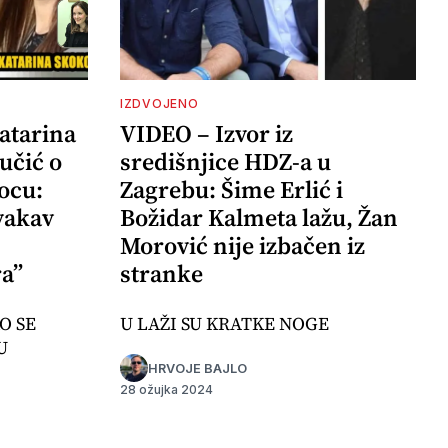
IZDVOJENO
atarina
VIDEO – Izvor iz
učić o
središnjice HDZ-a u
ocu:
Zagrebu: Šime Erlić i
vakav
Božidar Kalmeta lažu, Žan
Morović nije izbačen iz
a”
stranke
O SE
U LAŽI SU KRATKE NOGE
U
HRVOJE BAJLO
28 ožujka 2024