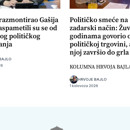
 razmontirao Gašija
Političko smeće na
aspametili su se od
zadarski način: Žuv
og političkog
godinama govorio 
anja
političkoj trgovini,
njoj završio do grla
BAJLO
KOLUMNA HRVOJA BAJL
26
HRVOJE BAJLO
1 kolovoza 2026