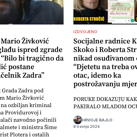
IZDVOJENO
 Mario Živković
Socijalne radnice K
glađu ispred zgrade
Skoko i Roberta Str
“Bilo bi tragično da
nikad osuđivanom 
lić postane
“Djetetu na treba o
čelnik Zadra”
otac, idemo ka
postrožavanju mjer
k Grada Zadra pod
om Mario Živković
PORUKE DOKAZUJU KAK
na ozbiljan kriminal
PAKIRALO MLADOM OC
na Providurovoj i
alači navodno počinili
HRVOJE BAJLO
almete i ministra Šime
8 travnja 2024
rist Plotera i ostalih