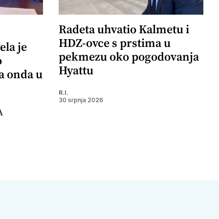
Radeta uhvatio Kalmetu i
HDZ-ovce s prstima u
ela je
pekmezu oko pogodovanja
o
Hyattu
 a onda u
R.I.
30 srpnja 2026
A