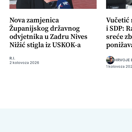
Nova zamjenica
Vučetić
Županijskog državnog
i SDP: R
odvjetnika u Zadru Nives
sreće zb
Nižić stigla iz USKOK-a
ponižav
R.I.
HRVOJE 
2 kolovoza 2026
1 kolovoza 20