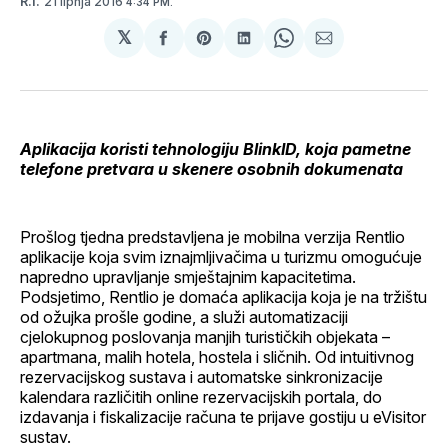
21 lipnja 2016
R.I.
4:34 PM.
𝕏
podijeli
Share
podijeli
Share
podijeli
na
on
na
on
putem
svoj
Pinterest
svoj
WhatsApp
E-
Facebook
LinkedIn
maila
profil
Aplikacija koristi tehnologiju BlinkID, koja pametne
telefone pretvara u skenere osobnih dokumenata
Prošlog tjedna predstavljena je mobilna verzija Rentlio
aplikacije koja svim iznajmljivačima u turizmu omogućuje
napredno upravljanje smještajnim kapacitetima.
Podsjetimo, Rentlio je domaća aplikacija koja je na tržištu
od ožujka prošle godine, a služi automatizaciji
cjelokupnog poslovanja manjih turističkih objekata –
apartmana, malih hotela, hostela i sličnih. Od intuitivnog
rezervacijskog sustava i automatske sinkronizacije
kalendara različitih online rezervacijskih portala, do
izdavanja i fiskalizacije računa te prijave gostiju u eVisitor
sustav.