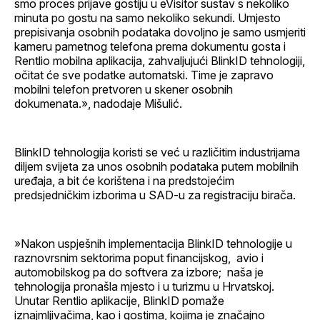
smo proces prijave gostiju u eVisitor sustav s nekoliko
minuta po gostu na samo nekoliko sekundi. Umjesto
prepisivanja osobnih podataka dovoljno je samo usmjeriti
kameru pametnog telefona prema dokumentu gosta i
Rentlio mobilna aplikacija, zahvaljujući BlinkID tehnologiji,
očitat će sve podatke automatski. Time je zapravo
mobilni telefon pretvoren u skener osobnih
dokumenata.», nadodaje Mišulić.
BlinkID tehnologija koristi se već u različitim industrijama
diljem svijeta za unos osobnih podataka putem mobilnih
uređaja, a bit će korištena i na predstojećim
predsjedničkim izborima u SAD-u za registraciju birača.
»Nakon uspješnih implementacija BlinkID tehnologije u
raznovrsnim sektorima poput financijskog, avio i
automobilskog pa do softvera za izbore; naša je
tehnologija pronašla mjesto i u turizmu u Hrvatskoj.
Unutar Rentlio aplikacije, BlinkID pomaže
iznajmljivačima, kao i gostima, kojima je značajno