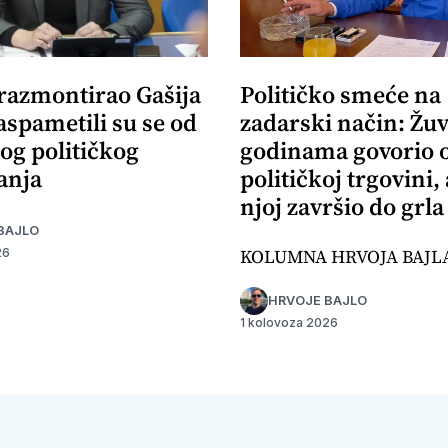
 razmontirao Gašija
Političko smeće na
aspametili su se od
zadarski način: Žuv
og političkog
godinama govorio 
anja
političkoj trgovini,
njoj završio do grla
BAJLO
KOLUMNA HRVOJA BAJL
26
HRVOJE BAJLO
1 kolovoza 2026