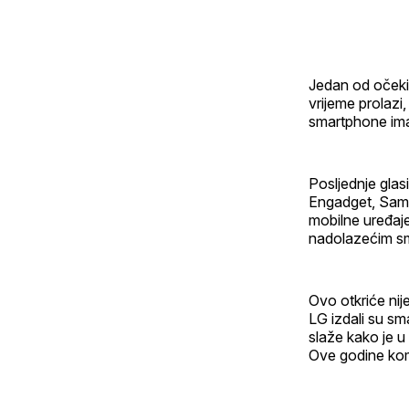
Jedan od očeki
vrijeme prolazi
smartphone ima
Posljednje glas
Engadget, Samsu
mobilne uređaje
nadolazećim s
Ovo otkriće nij
LG izdali su s
slaže kako je u
Ove godine komp