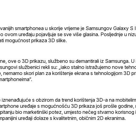
profil
vanijih smartphonea u skorije vrijeme je Samsungov Galaxy S I
, o ovom uređaju pojavljuje se sve više glasina. Posljednje u niz
ti mogućnost prikaza 3D slike.
ine, ove o 3D prikazu, službeno su demantirali iz Samsunga. U i
ngovi službenici rekli su: „iako stalno istražujemo nove tehno
, nemamo skori plan za korištenje ekrana s tehnologijom 3D pr
martphoneima“.
e iznenađujuće s obzirom da trend korištenja 3D-a na mobiteli
martphone uređaje s mogućnošću 3D prikaza još prošle godine,
 pitanju bio marketinški potez, umjesto nečeg stvarno korisnog 
anijini uređaji dolaze s kvalitetnim, običnim 2D ekranima.