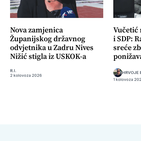
Nova zamjenica
Vučetić
Županijskog državnog
i SDP: R
odvjetnika u Zadru Nives
sreće zb
Nižić stigla iz USKOK-a
ponižav
R.I.
HRVOJE 
2 kolovoza 2026
1 kolovoza 20