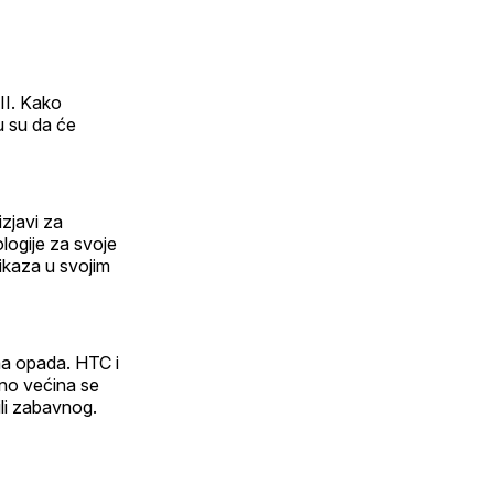
II. Kako
u su da će
zjavi za
logije za svoje
ikaza u svojim
ma opada. HTC i
 no većina se
ili zabavnog.