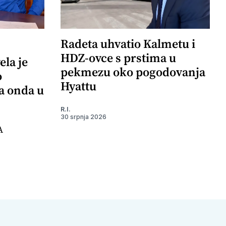
Radeta uhvatio Kalmetu i
HDZ-ovce s prstima u
ela je
pekmezu oko pogodovanja
o
Hyattu
 a onda u
R.I.
30 srpnja 2026
A