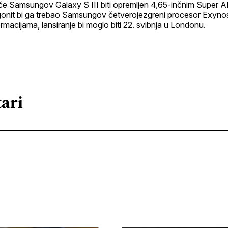
će Samsungov Galaxy S III biti opremljen 4,65-inčnim Super
onit bi ga trebao Samsungov četverojezgreni procesor Exyno
ormacijama, lansiranje bi moglo biti 22. svibnja u Londonu.
ari