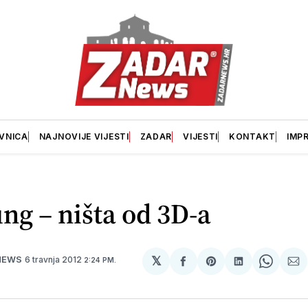
VNICA
NAJNOVIJE VIJESTI
ZADAR
VIJESTI
KONTAKT
IMP
g – ništa od 3D-a
𝕏
6 travnja 2012
NEWS
2:24 PM.
podijeli
Share
podijeli
Share
po
na
on
na
on
p
svoj
Pinterest
svoj
Whats
E-
Facebook
LinkedIn
ma