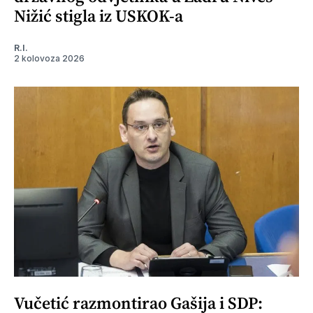
Nižić stigla iz USKOK-a
R.I.
2 kolovoza 2026
Vučetić razmontirao Gašija i SDP: