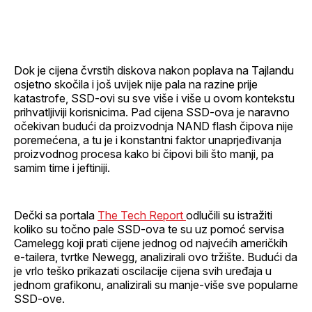
Facebook
LinkedIn
maila
profil
Dok je cijena čvrstih diskova nakon poplava na Tajlandu
osjetno skočila i još uvijek nije pala na razine prije
katastrofe, SSD-ovi su sve više i više u ovom kontekstu
prihvatljiviji korisnicima. Pad cijena SSD-ova je naravno
očekivan budući da proizvodnja NAND flash čipova nije
poremećena, a tu je i konstantni faktor unaprjeđivanja
proizvodnog procesa kako bi čipovi bili što manji, pa
samim time i jeftiniji.
Dečki sa portala
The Tech Report
odlučili su istražiti
koliko su točno pale SSD-ova te su uz pomoć servisa
Camelegg koji prati cijene jednog od najvećih američkih
e-tailera, tvrtke Newegg, analizirali ovo tržište. Budući da
je vrlo teško prikazati oscilacije cijena svih uređaja u
jednom grafikonu, analizirali su manje-više sve popularne
SSD-ove.