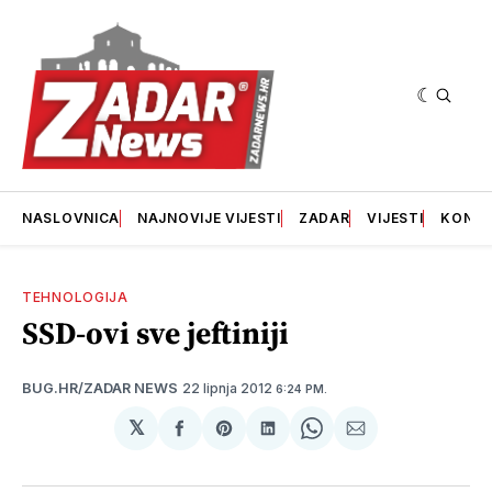
NASLOVNICA
NAJNOVIJE VIJESTI
ZADAR
VIJESTI
KONT
TEHNOLOGIJA
SSD-ovi sve jeftiniji
22 lipnja 2012
BUG.HR/ZADAR NEWS
6:24 PM.
𝕏
podijeli
Share
podijeli
Share
podijeli
na
on
na
on
putem
svoj
Pinterest
svoj
WhatsApp
E-