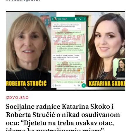
IZDVOJENO
Socijalne radnice Katarina Skoko i
Roberta Stručić o nikad osuđivanom
ocu: “Djetetu na treba ovakav otac,
idemo ka postrožavanju mjera”