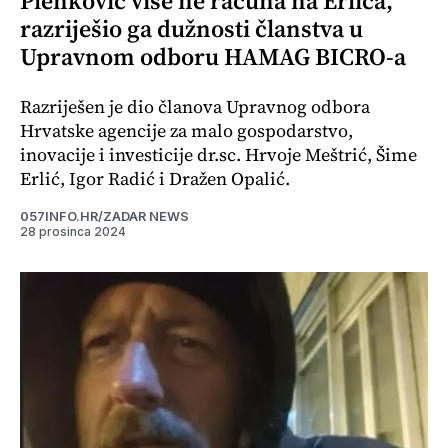
Plenković više ne računa na Erlića,
razriješio ga dužnosti članstva u
Upravnom odboru HAMAG BICRO-a
Razriješen je dio članova Upravnog odbora
Hrvatske agencije za malo gospodarstvo,
inovacije i investicije dr.sc. Hrvoje Meštrić, Šime
Erlić, Igor Radić i Dražen Opalić.
057INFO.HR/ZADAR NEWS
28 prosinca 2024