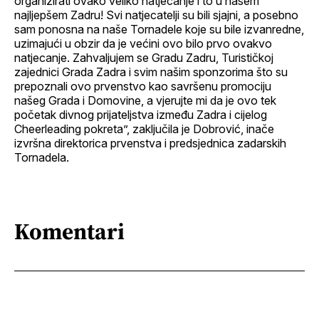
organizirati ovako veliko natjecanje i to u našem
najljepšem Zadru! Svi natjecatelji su bili sjajni, a posebno
sam ponosna na naše Tornadele koje su bile izvanredne,
uzimajući u obzir da je većini ovo bilo prvo ovakvo
natjecanje. Zahvaljujem se Gradu Zadru, Turističkoj
zajednici Grada Zadra i svim našim sponzorima što su
prepoznali ovo prvenstvo kao savršenu promociju
našeg Grada i Domovine, a vjerujte mi da je ovo tek
početak divnog prijateljstva između Zadra i cijelog
Cheerleading pokreta”, zaključila je Dobrović, inače
izvršna direktorica prvenstva i predsjednica zadarskih
Tornadela.
Komentari