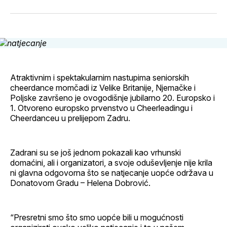
svoj
Pinterest
svoj
WhatsApp
E-
Facebook
LinkedIn
maila
profil
Atraktivnim i spektakularnim nastupima seniorskih
cheerdance momčadi iz Velike Britanije, Njemačke i
Poljske završeno je ovogodišnje jubilarno 20. Europsko i
1. Otvoreno europsko prvenstvo u Cheerleadingu i
Cheerdanceu u prelijepom Zadru.
Zadrani su se još jednom pokazali kao vrhunski
domaćini, ali i organizatori, a svoje oduševljenje nije krila
ni glavna odgovorna što se natjecanje uopće održava u
Donatovom Gradu – Helena Dobrović.
“Presretni smo što smo uopće bili u mogućnosti