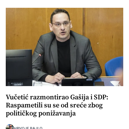
Vučetić razmontirao Gašija i SDP:
Raspametili su se od sreće zbog
političkog ponižavanja
HRVOJE BAJLO