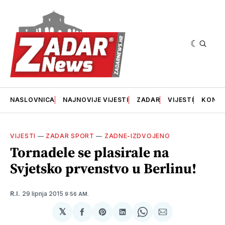
NASLOVNICA
NAJNOVIJE VIJESTI
ZADAR
VIJESTI
KONT
VIJESTI
—
ZADAR SPORT
—
ZADNE-IZDVOJENO
Tornadele se plasirale na
Svjetsko prvenstvo u Berlinu!
29 lipnja 2015
R.I.
9:56 AM.
𝕏
podijeli
Share
podijeli
Share
podijeli
na
on
na
on
putem