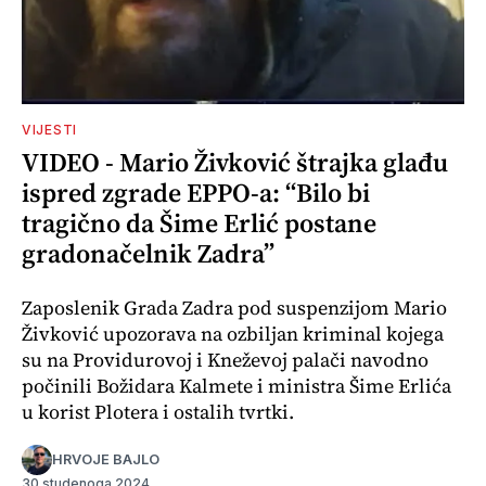
VIJESTI
VIDEO - Mario Živković štrajka glađu
ispred zgrade EPPO-a: “Bilo bi
tragično da Šime Erlić postane
gradonačelnik Zadra”
Zaposlenik Grada Zadra pod suspenzijom Mario
Živković upozorava na ozbiljan kriminal kojega
su na Providurovoj i Kneževoj palači navodno
počinili Božidara Kalmete i ministra Šime Erlića
u korist Plotera i ostalih tvrtki.
HRVOJE BAJLO
30 studenoga 2024