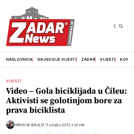
NASLOVNICA
NAJNOVIJE VIJESTI
ZADAR
VIJESTI
KONT
VIJESTI
Video – Gola biciklijada u Čileu:
Aktivisti se golotinjom bore za
prava biciklista
11 ožujka 2012
HRVOJE BAJLO
3:25 PM.