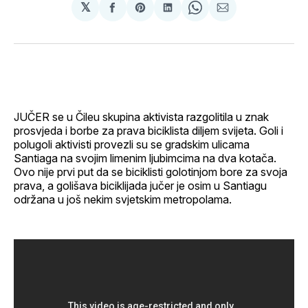
𝕏
podijeli
Share
podijeli
Share
podijeli
na
on
na
on
putem
svoj
Pinterest
svoj
WhatsApp
E-
Facebook
LinkedIn
maila
profil
JUČER se u Čileu skupina aktivista razgolitila u znak
prosvjeda i borbe za prava biciklista diljem svijeta. Goli i
polugoli aktivisti provezli su se gradskim ulicama
Santiaga na svojim limenim ljubimcima na dva kotača.
Ovo nije prvi put da se biciklisti golotinjom bore za svoja
prava, a golišava biciklijada jučer je osim u Santiagu
održana u još nekim svjetskim metropolama.