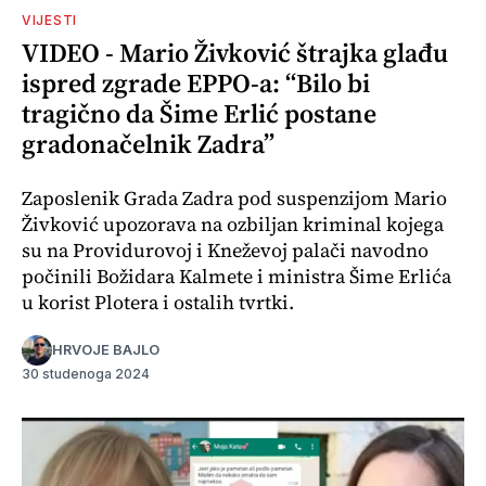
VIJESTI
VIDEO - Mario Živković štrajka glađu
ispred zgrade EPPO-a: “Bilo bi
tragično da Šime Erlić postane
gradonačelnik Zadra”
Zaposlenik Grada Zadra pod suspenzijom Mario
Živković upozorava na ozbiljan kriminal kojega
su na Providurovoj i Kneževoj palači navodno
počinili Božidara Kalmete i ministra Šime Erlića
u korist Plotera i ostalih tvrtki.
HRVOJE BAJLO
30 studenoga 2024