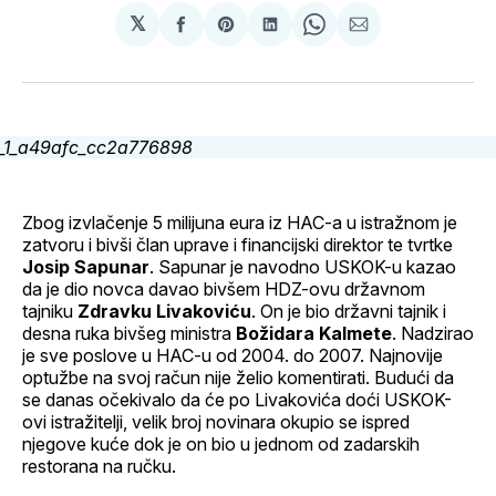
𝕏
podijeli
Share
podijeli
Share
podijeli
na
on
na
on
putem
svoj
Pinterest
svoj
WhatsApp
E-
Facebook
LinkedIn
maila
profil
Zbog izvlačenje 5 milijuna eura iz HAC-a u istražnom je
zatvoru i bivši član uprave i financijski direktor te tvrtke
Josip Sapunar
. Sapunar je navodno USKOK-u kazao
da je dio novca davao bivšem HDZ-ovu državnom
tajniku
Zdravku Livakoviću
. On je bio državni tajnik i
desna ruka bivšeg ministra
Božidara Kalmete
. Nadzirao
je sve poslove u HAC-u od 2004. do 2007. Najnovije
optužbe na svoj račun nije želio komentirati. Budući da
se danas očekivalo da će po Livakovića doći USKOK-
ovi istražitelji, velik broj novinara okupio se ispred
njegove kuće dok je on bio u jednom od zadarskih
restorana na ručku.