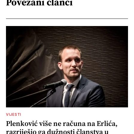
Povezani članci
VIJESTI
Plenković više ne računa na Erlića,
razriješio ga dužnosti članstva u