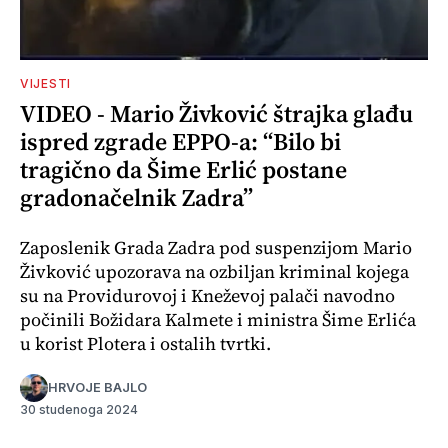
VIJESTI
VIDEO - Mario Živković štrajka glađu
ispred zgrade EPPO-a: “Bilo bi
tragično da Šime Erlić postane
gradonačelnik Zadra”
Zaposlenik Grada Zadra pod suspenzijom Mario
Živković upozorava na ozbiljan kriminal kojega
su na Providurovoj i Kneževoj palači navodno
počinili Božidara Kalmete i ministra Šime Erlića
u korist Plotera i ostalih tvrtki.
HRVOJE BAJLO
30 studenoga 2024