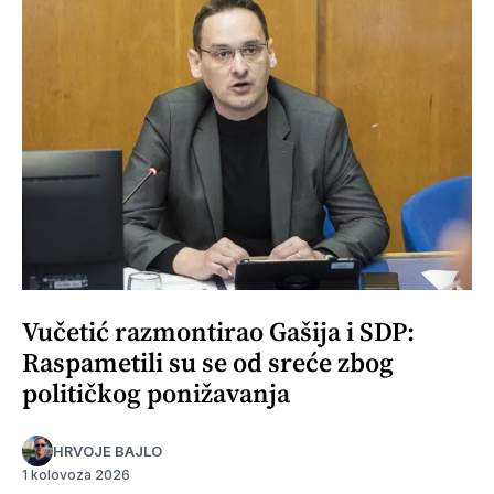
Vučetić razmontirao Gašija i SDP:
Raspametili su se od sreće zbog
političkog ponižavanja
HRVOJE BAJLO
1 kolovoza 2026