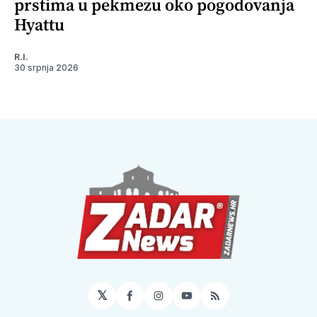
prstima u pekmezu oko pogodovanja
Hyattu
R.I.
30 srpnja 2026
𝕏
Facebook
Instagram
YouTube
RSS