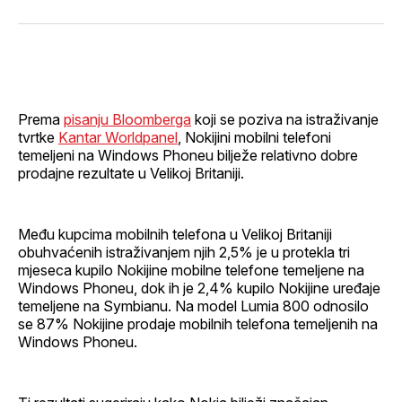
svoj
Pinterest
svoj
WhatsApp
E-
Facebook
LinkedIn
maila
profil
Prema
pisanju Bloomberga
koji se poziva na istraživanje
tvrtke
Kantar Worldpanel
, Nokijini mobilni telefoni
temeljeni na Windows Phoneu bilježe relativno dobre
prodajne rezultate u Velikoj Britaniji.
Među kupcima mobilnih telefona u Velikoj Britaniji
obuhvaćenih istraživanjem njih 2,5% je u protekla tri
mjeseca kupilo Nokijine mobilne telefone temeljene na
Windows Phoneu, dok ih je 2,4% kupilo Nokijine uređaje
temeljene na Symbianu. Na model Lumia 800 odnosilo
se 87% Nokijine prodaje mobilnih telefona temeljenih na
Windows Phoneu.