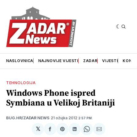
NASLOVNICA
NAJNOVIJE VIJESTI
ZADAR
VIJESTI
KONT
TEHNOLOGIJA
Windows Phone ispred
Symbiana u Velikoj Britaniji
21 ožujka 2012
BUG.HR/ZADAR NEWS
2:57 PM.
𝕏
podijeli
Share
podijeli
Share
podijeli
na
on
na
on
putem