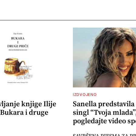
IZDVOJENO
ljanje knjige Ilije
Sanella predstavila
"Bukara i druge
singl “Tvoja mlada”
pogledajte video sp
SAVRŠENA PJESMA ZA PR