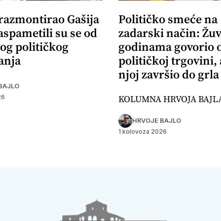
 razmontirao Gašija
Političko smeće na
aspametili su se od
zadarski način: Žuv
og političkog
godinama govorio 
anja
političkoj trgovini,
njoj završio do grla
BAJLO
KOLUMNA HRVOJA BAJL
26
HRVOJE BAJLO
1 kolovoza 2026