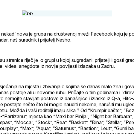
profil
i nekad’ nova je grupa na društvenoj mreži Facebook koju je po
adar, naš suradnik i prijatelj Nesho.
u stranice riječ je o grupi u kojoj sugrađani, prijatelji i gosti gra
je, videa, anegdote iz novije povijesti izlazaka u Zadru.
 sjećanja na mjesta i zbivanja o kojima se danas malo zna i govo
nas postoje ali u novome ruhu. Pričajte o tim godinama i “đirev
ako nemojte stavljati postove iz današnjice i izlaske iz Q-a, Hitc
 ne postajte nešto što bi moglo nauditi nekome, narušiti mu ugled 
lu. Možda i vaši roditelji imaju slika ? Od “Krumpir bašte”, “Bez
-“Partizanu”, mjesta kao “Maxi bar Pinija”, “Night bar Barbara”,
pas”, “Mocca”, “Stock”, “Rea”, “Basket”, “Đina”, “Stella”, “Per
ourplay”, “Max”, “Aqua”, “Saturnus”, “Bastion”, Leut”, “Gumi b