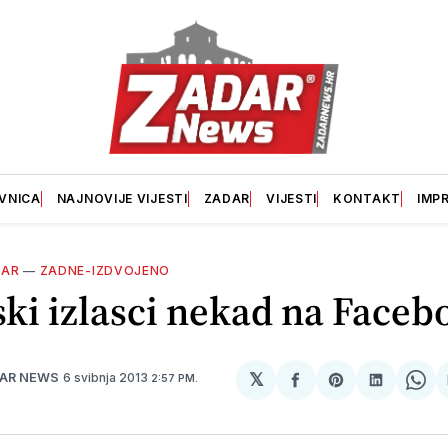
VNICA
NAJNOVIJE VIJESTI
ZADAR
VIJESTI
KONTAKT
IMP
DAR
—
ZADNE-IZDVOJENO
ki izlasci nekad na Face
𝕏
6 svibnja 2013
DAR NEWS
2:57 PM.
podijeli
Share
podijeli
Sha
na
on
na
on
svoj
Pinterest
svoj
Wh
Facebook
LinkedI