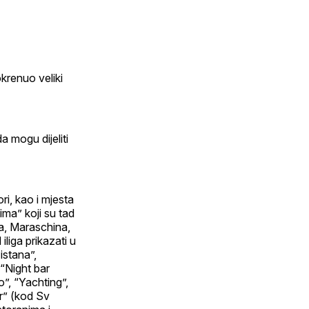
krenuo veliki
da mogu dijeliti
ri, kao i mjesta
ima” koji su tad
-a, Maraschina,
iliga prikazati u
istana”,
 “Night bar
o”, “Yachting”,
ar” (kod Sv