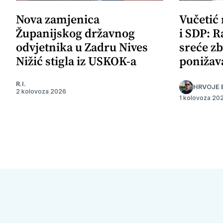
Nova zamjenica
Vučetić
Županijskog državnog
i SDP: R
odvjetnika u Zadru Nives
sreće zb
Nižić stigla iz USKOK-a
ponižav
R.I.
HRVOJE 
2 kolovoza 2026
1 kolovoza 20