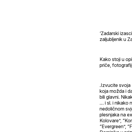
‘Zadarski izasc
zaljubljenik u Z
Kako stoji u opis
priče, fotografi
.Izvucite svoja
koja možda i da
bili glavni. Nik
… i sl. i nikako
nedoličnom svjet
plesnjaka na ex
Kolovare”, “Kom
“Evergreen”, “F