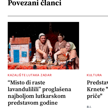
Povezani članci
KAZALIŠTE LUTAKA ZADAR
KULTURA
“Misto di raste
Predstav
lavandulilili” proglašena
Krnete 
najboljom lutkarskom
priče"
predstavom godine
R.I.