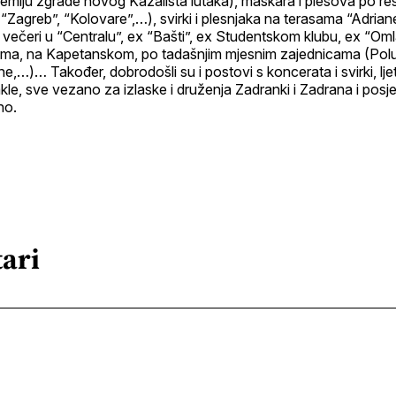
emlju zgrade novog Kazališta lutaka), maškara i plesova po re
 “Zagreb”, “Kolovare”,…), svirki i plesnjaka na terasama “Adria
”, večeri u “Centralu”, ex “Bašti”, ex Studentskom klubu, ex “O
ma, na Kapetanskom, po tadašnjim mjesnim zajednicama (Pol
e,…)… Također, dobrodošli su i postovi s koncerata i svirki, ljetn
e, sve vezano za izlaske i druženja Zadranki i Zadrana i posjet
ho.
ari