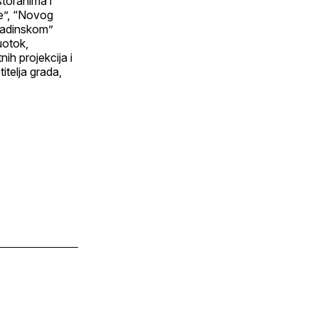
storanima i
ne”, “Novog
mladinskom”
uotok,
ih projekcija i
itelja grada,