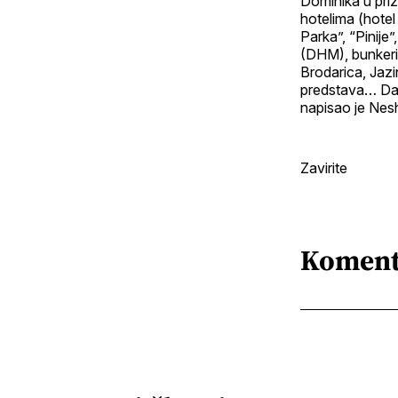
Dominika u priz
hotelima (hotel
Parka”, “Pinije
(DHM), bunkeri
Brodarica, Jazin
predstava… Dakl
napisao je Nes
Zavirite
Koment