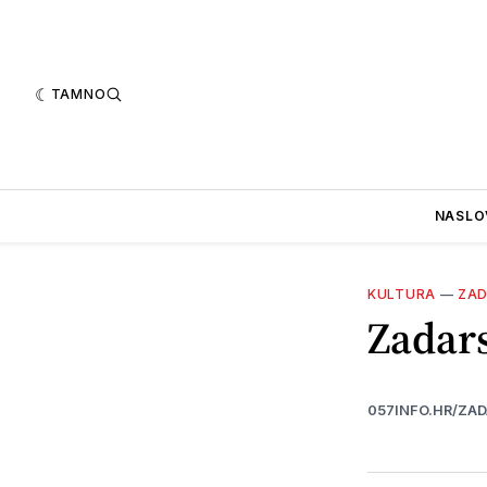
TAMNO
NASLO
KULTURA
—
ZA
Zadars
057INFO.HR/ZA