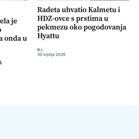
Radeta uhvatio Kalmetu i
HDZ-ovce s prstima u
ela je
pekmezu oko pogodovanja
o
Hyattu
 a onda u
R.I.
30 srpnja 2026
A