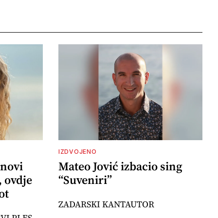
IZDVOJENO
 novi
Mateo Jović izbacio sing
, ovdje
“Suveniri”
ot
ZADARSKI KANTAUTOR
VI PLES