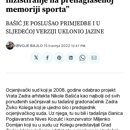
memoriji sporta”
BAŠIĆ JE POSLUŠAO PRIMJEDBE I U
SLJEDEĆOJ VERZIJI UKLONIO JAZINE
15 travnja 2022
HRVOJE BAJLO
12:47 PM.
𝕏
podijeli
Share
podijeli
Share
podijeli
na
on
na
on
putem
svoj
Pinterest
svoj
WhatsApp
E-
Facebook
LinkedIn
maila
profil
Ocjenjivački sud koji je 2008. godine odabrao projekt
Vrata Zadra arhitekta Nikole Bašića kao najbolji od svih
ponuđenih sačinjavali su tadašnji gradonačelnik Zadra
Živko Kolega koji je ujedno bio i predsjednik
ocjenjivačkog suda. Uz njega, tu su bili i tadašnja članica
Poglavarstva Nives Kozulić i konzervator Miljenko
Domijan koji su u sudu uz Kolegu predstavljali Grad