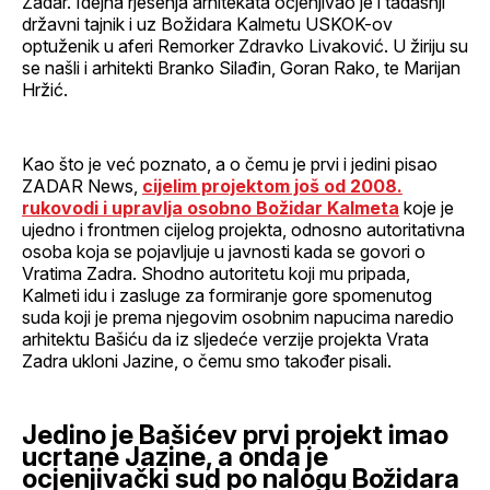
Zadar. Idejna rješenja arhitekata ocjenjivao je i tadašnji
državni tajnik i uz Božidara Kalmetu USKOK-ov
optuženik u aferi Remorker Zdravko Livaković. U žiriju su
se našli i arhitekti Branko Silađin, Goran Rako, te Marijan
Hržić.
Kao što je već poznato, a o čemu je prvi i jedini pisao
ZADAR News,
cijelim projektom još od 2008.
rukovodi i upravlja osobno Božidar Kalmeta
koje je
ujedno i frontmen cijelog projekta, odnosno autoritativna
osoba koja se pojavljuje u javnosti kada se govori o
Vratima Zadra. Shodno autoritetu koji mu pripada,
Kalmeti idu i zasluge za formiranje gore spomenutog
suda koji je prema njegovim osobnim napucima naredio
arhitektu Bašiću da iz sljedeće verzije projekta Vrata
Zadra ukloni Jazine, o čemu smo također pisali.
Jedino je Bašićev prvi projekt imao
ucrtane Jazine, a onda je
ocjenjivački sud po nalogu Božidara