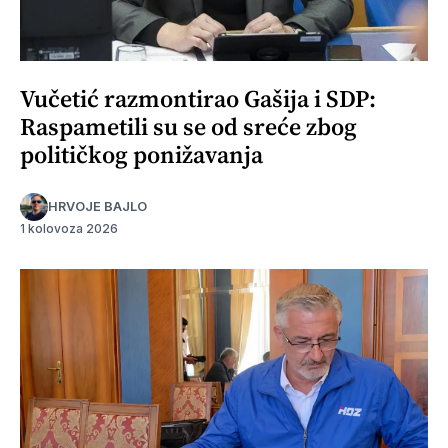
Vučetić razmontirao Gašija i SDP:
Raspametili su se od sreće zbog
političkog ponižavanja
HRVOJE BAJLO
1 kolovoza 2026