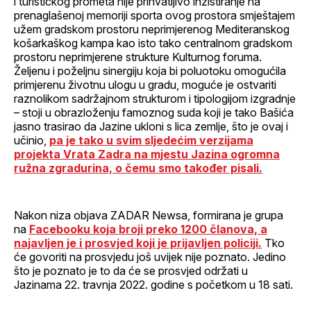
i turističkog prometa nije prihvatljivo inzistiranje na
prenaglašenoj memoriji sporta ovog prostora smještajem
užem gradskom prostoru neprimjerenog Mediteranskog
košarkaškog kampa kao isto tako centralnom gradskom
prostoru neprimjerene strukture Kulturnog foruma.
Željenu i poželjnu sinergiju koja bi poluotoku omogućila
primjerenu životnu ulogu u gradu, moguće je ostvariti
raznolikom sadržajnom strukturom i tipologijom izgradnje
– stoji u obrazloženju famoznog suda koji je tako Bašića
jasno trasirao da Jazine ukloni s lica zemlje, što je ovaj i
učinio,
pa je tako u svim sljedećim verzijama
projekta Vrata Zadra na mjestu Jazina ogromna
ružna zgradurina, o čemu smo također pisali.
Nakon niza objava ZADAR Newsa, formirana je grupa
na
Facebooku koja broji preko 1200 članova, a
najavljen je i prosvjed koji je prijavljen policiji.
Tko
će govoriti na prosvjedu još uvijek nije poznato. Jedino
što je poznato je to da će se prosvjed održati u
Jazinama 22. travnja 2022. godine s početkom u 18 sati.