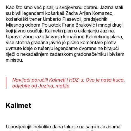
Kao što smo već pisali, u svojevrsnu obranu Jazina stali
su bivši legendarni košarkaš Zadra Arijan Komazec,
košarkaški trener Umberto Piasevoli, predsjednik
Mjesnog odbora Poluotok Frane Brajković i mnogi drugi
koji javno osuđuju Kalmetin plan o uklanjanju Jazina.
Upravo zbog razotkrivanja konačnog Kalmetinog plana,
više stotina građana javno je pisalo komentare protiv
uvrnute ideje o rušenju legendarne dvorane ne birajući
riječi o nekadašnjem zadarskom gradonačelniku i bivšem
ministru.
Navijači poručili Kalmeti i HDZ-u: Ovo je naša kuća,
odjebite od Jazina, mafijo
Kallmet
U posljednjih nekoliko dana tako je na samim Jazinama