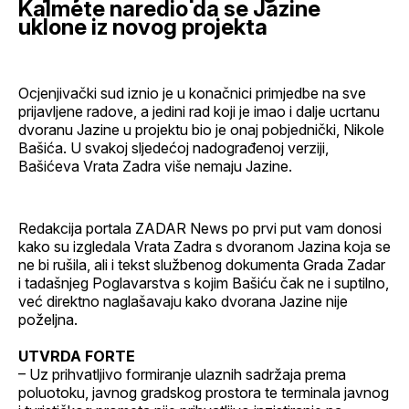
Kalmete naredio da se Jazine
uklone iz novog projekta
Ocjenjivački sud iznio je u konačnici primjedbe na sve
prijavljene radove, a jedini rad koji je imao i dalje ucrtanu
dvoranu Jazine u projektu bio je onaj pobjednički, Nikole
Bašića. U svakoj sljedećoj nadograđenoj verziji,
Bašićeva Vrata Zadra više nemaju Jazine.
Redakcija portala ZADAR News po prvi put vam donosi
kako su izgledala Vrata Zadra s dvoranom Jazina koja se
ne bi rušila, ali i tekst službenog dokumenta Grada Zadar
i tadašnjeg Poglavarstva s kojim Bašiću čak ne i suptilno,
već direktno naglašavaju kako dvorana Jazine nije
poželjna.
UTVRDA FORTE
– Uz prihvatljivo formiranje ulaznih sadržaja prema
poluotoku, javnog gradskog prostora te terminala javnog