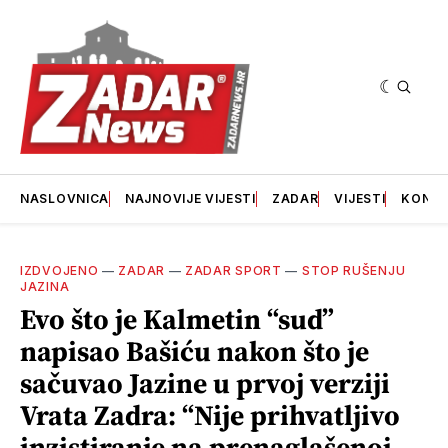
NASLOVNICA
NAJNOVIJE VIJESTI
ZADAR
VIJESTI
KONT
IZDVOJENO
—
ZADAR
—
ZADAR SPORT
—
STOP RUŠENJU
JAZINA
Evo što je Kalmetin “sud”
napisao Bašiću nakon što je
sačuvao Jazine u prvoj verziji
Vrata Zadra: “Nije prihvatljivo
inzistiranje na prenaglašenoj